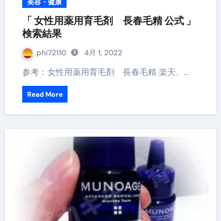
美容・健康
「 女性用薬用育毛剤 長春毛精 公式 」
検索結果
phi72110
4月 1, 2022
参考：女性用薬用育毛剤 長春毛精 楽天、…
Read More