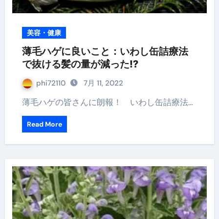
美容・健康
薄毛ハゲに良いこと：いわし缶詰療法
で抜ける髪の量が減った!?
phi72110
7月 11, 2022
薄毛ハゲの皆さんに朗報！ いわし缶詰療法…
Read More