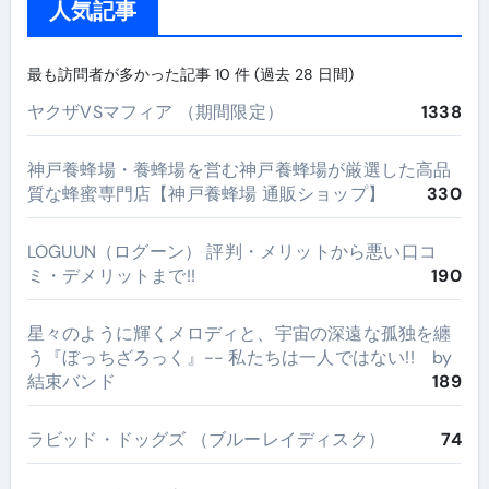
人気記事
最も訪問者が多かった記事 10 件 (過去 28 日間)
ヤクザVSマフィア （期間限定）
1338
神戸養蜂場・養蜂場を営む神戸養蜂場が厳選した高品
質な蜂蜜専門店【神戸養蜂場 通販ショップ】
330
LOGUUN（ログーン） 評判・メリットから悪い口コ
ミ・デメリットまで!!
190
星々のように輝くメロディと、宇宙の深遠な孤独を纏
う『ぼっちざろっく』-- 私たちは一人ではない!! by
結束バンド
189
ラビッド・ドッグズ （ブルーレイディスク）
74