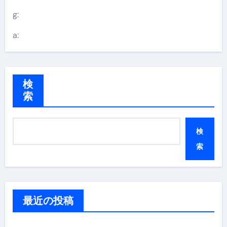
g:
a:
検
索
検
索
最近の投稿