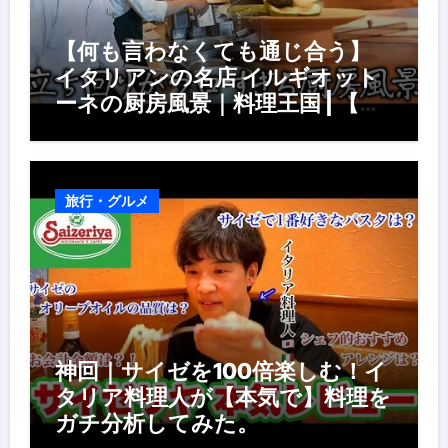
【何も言わなくても通じ合う】
イタリアンの名店 イルギオット
ーネの厨房風景｜料理王国 | 【厨
房の世界】【イタリアン】【営業
風景】
旅行・グルメ
神回｜サイゼを100倍楽しむ！イ
タリア料理人が【本気で】料理を
ガチ分析してみた。