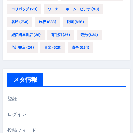
ロリポップ
(20)
ワーナー・ホーム・ビデオ
(90)
名所
(768)
旅行
(833)
映画
(826)
紀伊國屋書店
(29)
育毛剤
(26)
観光
(824)
角川書店
(26)
音楽
(829)
食事
(824)
メタ情報
登録
ログイン
投稿フィード