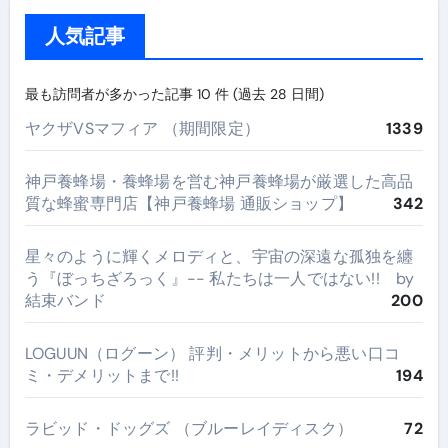
人気記事
最も訪問者が多かった記事 10 件 (過去 28 日間)
ヤクザVSマフィア （期間限定）
1339
神戸養蜂場・養蜂場を営む神戸養蜂場が厳選した高品
質な蜂蜜専門店【神戸養蜂場 通販ショップ】
342
星々のように輝くメロディと、宇宙の深遠な孤独を纏
う『ぼっちざろっく』-- 私たちは一人ではない!! by
結束バンド
200
LOGUUN（ログーン） 評判・メリットから悪い口コ
ミ・デメリットまで!!
194
ラビッド・ドッグズ （ブルーレイディスク）
72