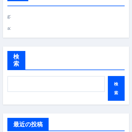
g:
a:
検
索
検
索
最近の投稿