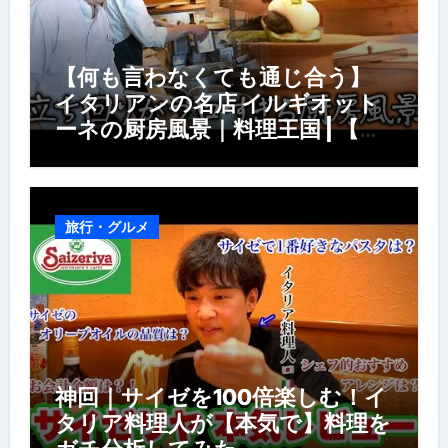
【何も言わなくても通じ合う】
イタリアンの名店 イルギオット
ーネの厨房風景｜料理王国 | 【厨
房の世界】【イタリアン】【営業
風景】
旅行・グルメ
神回｜サイゼを100倍楽しむ！イ
タリア料理人が【本気で】料理を