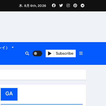
木. 8月 6th, 2026
れるデータです。
ーレイ）
Subscribe
フィ海岸へ！
トラブル回避のリアルな裏技アドバイスも
GA