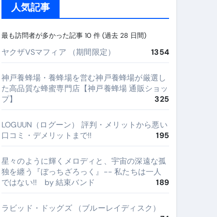
人気記事
最も訪問者が多かった記事 10 件 (過去 28 日間)
ヤクザVSマフィア （期間限定）
1354
神戸養蜂場・養蜂場を営む神戸養蜂場が厳選し
た高品質な蜂蜜専門店【神戸養蜂場 通販ショッ
プ】
325
LOGUUN（ログーン） 評判・メリットから悪い
口コミ・デメリットまで!!
195
星々のように輝くメロディと、宇宙の深遠な孤
独を纏う『ぼっちざろっく』-- 私たちは一人
ではない!! by 結束バンド
189
ラビッド・ドッグズ （ブルーレイディスク）