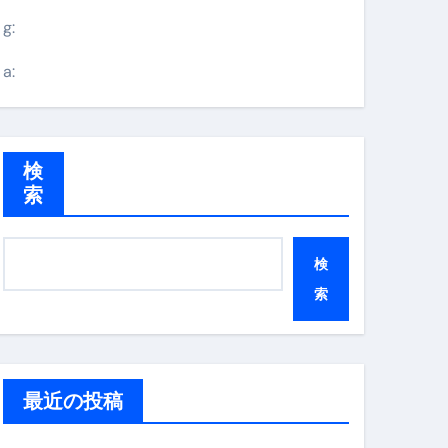
g:
a:
検
索
検
索
最近の投稿