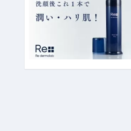
イタリア料理店【営業風景】週
笑む窓のある家 4K修復版 （ブ
ゼダー/死霊の復活祭 （ブルー
死ぬまでに行きたい！【３つ星
【Vlog：July 2025】マリナ
イタリアでの最後の仕事【帰国
Lake Como, Italy VLOG | Awesom
【Instagram Live】イタ
【賄いラーメン】人生初の二郎
【トマトパスタ】三ツ星シェフのパ
フェノミナ-4K吹替音声収録版 SPEC