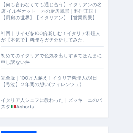
【何も言わなくても通じ合う】イタリアンの名
店 イルギオットーネの厨房風景｜料理王国 |
【厨房の世界】【イタリアン】【営業風景】
神回｜サイゼを100倍楽しむ！イタリア料理人
が【本気で】料理をガチ分析してみた。
初めてのイタリアで色気を出しすぎてほんまに
申し訳ない件
【厨房の世界】【イタリアン】【営業風景】
完全版｜100万人越え！イタリア料理人の1日
【号泣】２年間の想い(フィレンツェ)
イタリア人シェフに教わった｜ズッキーニのパ
スタ
#shorts