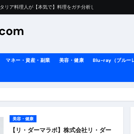
すぎてほんまに申し訳ない件
料理人の1日【号泣】２年間の想い(フィレンツェ)
.com
ズッキーニのパスタ
#shorts
住したい！」と思っている人が見たら、一瞬で現実に引き戻さ
タ】スーパーの豚肉が大変身#shorts
マネー・資産・副業
美容・健康
Blu-ray（ブル
連れイタリア旅行
南イタリアの楽園・ポジターノ＆アマル
イディスク）
りに3都市巡る、４泊６日イタリア女子旅vlog
 #Shorts
ィスク）
美容・健康
【リ・ダーマラボ】株式会社リ・ダー