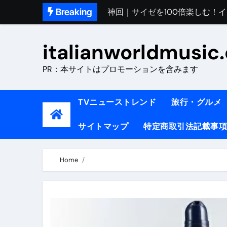
Skip
Breaking
初めてのイタリアで色気を出し
to
content
完全版｜100万人越え！イタリア
italianworldmusic
イタリア人シェフに教わった｜
PR：本サイトはプロモーションを含みます
​「イタリア旅行最高！いつか移
イタリアNo. 1肉料理【ポルケッ
TVニューストレンド
旅行・グルメ
【イタリア】グルメと絶景の子
サイトマップ
特定商取引法記載事項
ラビッド・ドッグズ （ブルーレ
【vlog】超弾丸！！！仕事終わ
Home
【カルボナーラの世界】イタリア料理
TRUE COLORS （ブルーレイデ
TRUE COLORS