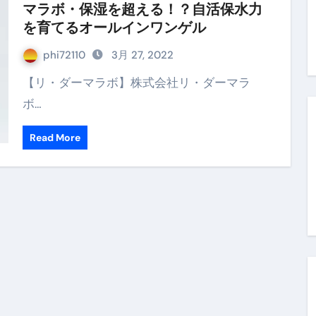
マラボ・保湿を超える！？自活保水力
末ビリビリのランチ営業
を育てるオールインワンゲル
ルーレイディスク）
phi72110
3月 27, 2022
レイディスク）
【リ・ダーマラボ】株式会社リ・ダーマラ
ボ…
】ベストレストランを体験してみた結果…
と過ごしたイタリア
Read More
前最後の一週間】さよなら！イタリア！
e things to do in Lake Como!
リア行きの飛行機乗り遅れ事件について
系ラーメン！イタリア人シェフ達に作ってみた結果…
スタを完全再現 #shorts
IAL-（4K ULTRA HD）