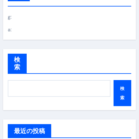
g:
a:
検
索
検
索
最近の投稿