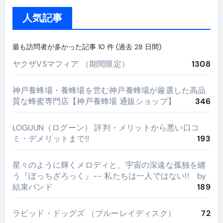
人気記事
最も訪問者が多かった記事 10 件 (過去 28 日間)
ヤクザVSマフィア （期間限定）
1308
神戸養蜂場・養蜂場を営む神戸養蜂場が厳選した高品
質な蜂蜜専門店【神戸養蜂場 通販ショップ】
346
LOGUUN（ログーン） 評判・メリットから悪い口コ
ミ・デメリットまで!!
193
星々のように輝くメロディと、宇宙の深遠な孤独を纏
う『ぼっちざろっく』-- 私たちは一人ではない!! by
結束バンド
189
ラビッド・ドッグズ （ブルーレイディスク）
72