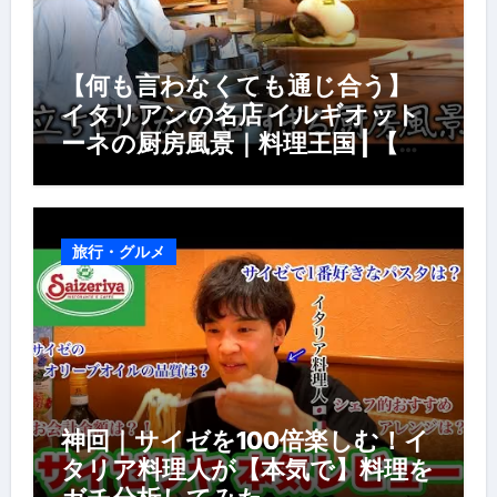
【何も言わなくても通じ合う】
イタリアンの名店 イルギオット
ーネの厨房風景｜料理王国 | 【厨
房の世界】【イタリアン】【営業
風景】
旅行・グルメ
神回｜サイゼを100倍楽しむ！イ
タリア料理人が【本気で】料理を