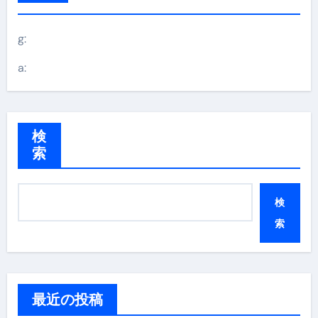
g:
a:
検
索
検
索
最近の投稿