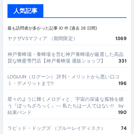
人気記事
最も訪問者が多かった記事 10 件 (過去 28 日間)
ヤクザVSマフィア （期間限定）
1369
神戸養蜂場・養蜂場を営む神戸養蜂場が厳選した高品
質な蜂蜜専門店【神戸養蜂場 通販ショップ】
331
LOGUUN（ログーン） 評判・メリットから悪い口コ
ミ・デメリットまで!!
196
星々のように輝くメロディと、宇宙の深遠な孤独を纏
う『ぼっちざろっく』-- 私たちは一人ではない!! by
結束バンド
190
ラビッド・ドッグズ （ブルーレイディスク）
74