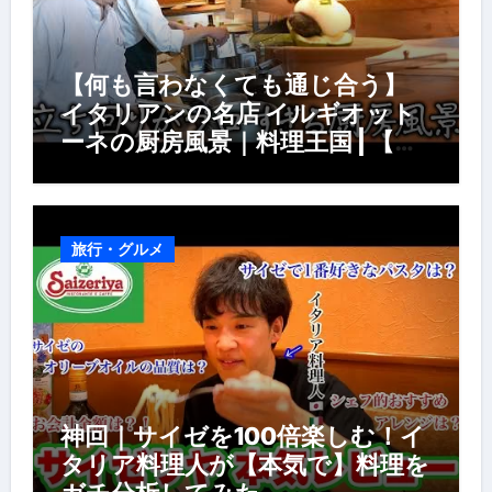
【何も言わなくても通じ合う】
イタリアンの名店 イルギオット
ーネの厨房風景｜料理王国 | 【厨
房の世界】【イタリアン】【営業
風景】
旅行・グルメ
神回｜サイゼを100倍楽しむ！イ
タリア料理人が【本気で】料理を