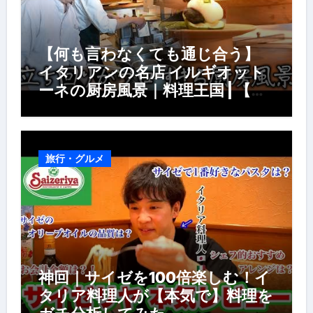
【何も言わなくても通じ合う】
イタリアンの名店 イルギオット
ーネの厨房風景｜料理王国 | 【厨
房の世界】【イタリアン】【営業
風景】
旅行・グルメ
神回｜サイゼを100倍楽しむ！イ
タリア料理人が【本気で】料理を