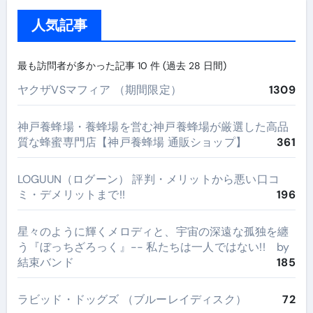
人気記事
最も訪問者が多かった記事 10 件 (過去 28 日間)
ヤクザVSマフィア （期間限定）
1309
神戸養蜂場・養蜂場を営む神戸養蜂場が厳選した高品
質な蜂蜜専門店【神戸養蜂場 通販ショップ】
361
LOGUUN（ログーン） 評判・メリットから悪い口コ
ミ・デメリットまで!!
196
星々のように輝くメロディと、宇宙の深遠な孤独を纏
う『ぼっちざろっく』-- 私たちは一人ではない!! by
結束バンド
185
ラビッド・ドッグズ （ブルーレイディスク）
72