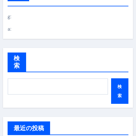
g:
a:
検
索
検
索
最近の投稿