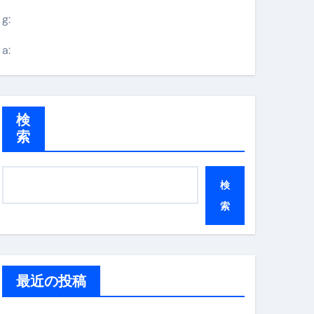
g:
a:
検
索
検
索
最近の投稿