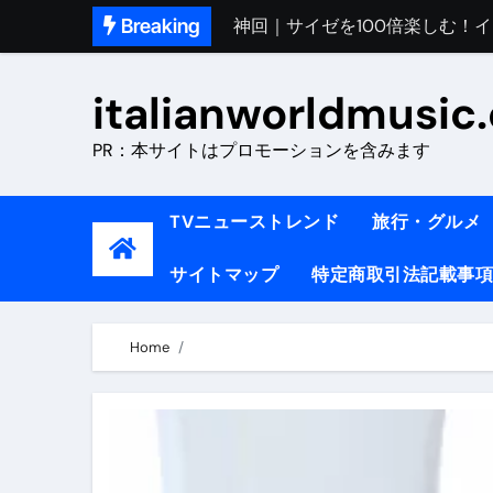
Skip
Breaking
初めてのイタリアで色気を出し
to
content
完全版｜100万人越え！イタリア
italianworldmusic
イタリア人シェフに教わった｜
PR：本サイトはプロモーションを含みます
​「イタリア旅行最高！いつか移
イタリアNo. 1肉料理【ポルケッ
TVニューストレンド
旅行・グルメ
【イタリア】グルメと絶景の子
サイトマップ
特定商取引法記載事項
ラビッド・ドッグズ （ブルーレ
【vlog】超弾丸！！！仕事終わ
Home
【カルボナーラの世界】イタリア料理
TRUE COLORS （ブルーレイデ
TRUE COLORS