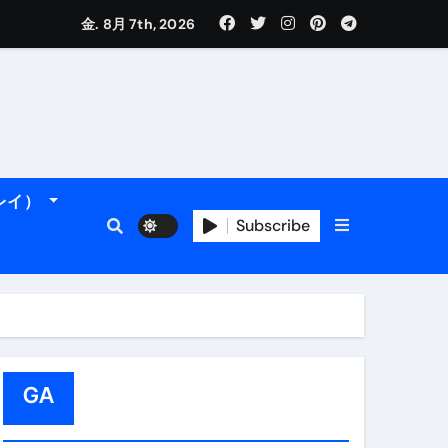
金. 8月 7th, 2026
れるデータです。
ーレイ）
Subscribe
フィ海岸へ！
トラブル回避のリアルな裏技アドバイスも
GA