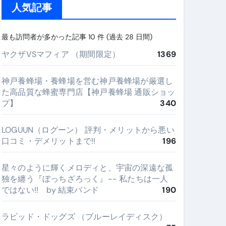
人気記事
最も訪問者が多かった記事 10 件 (過去 28 日間)
ヤクザVSマフィア （期間限定）
1369
神戸養蜂場・養蜂場を営む神戸養蜂場が厳選し
た高品質な蜂蜜専門店【神戸養蜂場 通販ショッ
プ】
340
LOGUUN（ログーン） 評判・メリットから悪い
口コミ・デメリットまで!!
196
星々のように輝くメロディと、宇宙の深遠な孤
独を纏う『ぼっちざろっく』-- 私たちは一人
ではない!! by 結束バンド
190
ラビッド・ドッグズ （ブルーレイディスク）