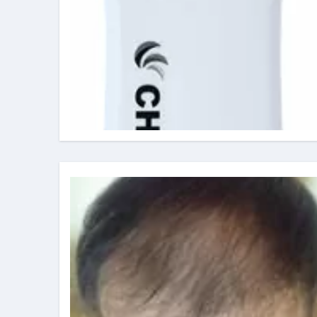
イタリア料理店【営業風景】週
笑む窓のある家 4K修復版 （ブ
ゼダー/死霊の復活祭 （ブルー
死ぬまでに行きたい！【３つ星
【Vlog：July 2025】マリナ
イタリアでの最後の仕事【帰国
Lake Como, Italy VLOG | Awesom
【Instagram Live】イタ
【賄いラーメン】人生初の二郎
【トマトパスタ】三ツ星シェフのパ
フェノミナ-4K吹替音声収録版 SPEC