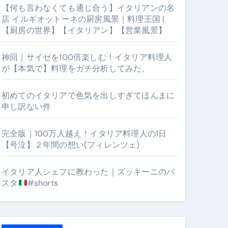
【何も言わなくても通じ合う】イタリアンの名
店 イルギオットーネの厨房風景｜料理王国 |
【厨房の世界】【イタリアン】【営業風景】
神回｜サイゼを100倍楽しむ！イタリア料理人
が【本気で】料理をガチ分析してみた。
初めてのイタリアで色気を出しすぎてほんまに
申し訳ない件
【厨房の世界】【イタリアン】【営業風景】
完全版｜100万人越え！イタリア料理人の1日
【号泣】２年間の想い(フィレンツェ)
イタリア人シェフに教わった｜ズッキーニのパ
スタ
#shorts