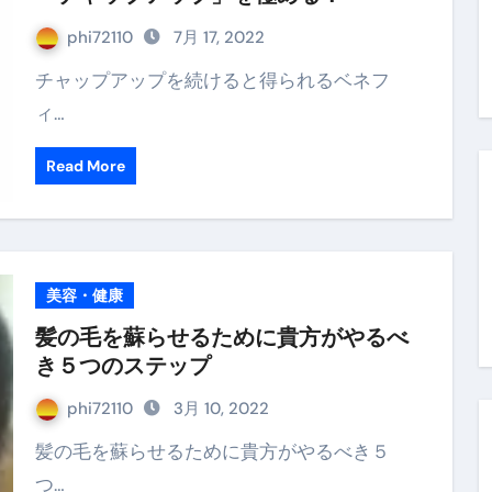
末ビリビリのランチ営業
phi72110
7月 17, 2022
ルーレイディスク）
チャップアップを続けると得られるベネフ
ィ…
レイディスク）
】ベストレストランを体験してみた結果…
Read More
と過ごしたイタリア
前最後の一週間】さよなら！イタリア！
e things to do in Lake Como!
美容・健康
髪の毛を蘇らせるために貴方がやるべ
リア行きの飛行機乗り遅れ事件について
き５つのステップ
系ラーメン！イタリア人シェフ達に作ってみた結果…
phi72110
3月 10, 2022
スタを完全再現 #shorts
髪の毛を蘇らせるために貴方がやるべき５
IAL-（4K ULTRA HD）
つ…