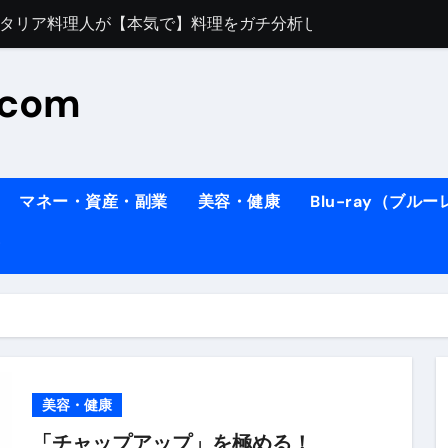
すぎてほんまに申し訳ない件
料理人の1日【号泣】２年間の想い(フィレンツェ)
.com
ズッキーニのパスタ
#shorts
住したい！」と思っている人が見たら、一瞬で現実に引き戻さ
タ】スーパーの豚肉が大変身#shorts
マネー・資産・副業
美容・健康
Blu-ray（ブル
連れイタリア旅行
南イタリアの楽園・ポジターノ＆アマル
イディスク）
りに3都市巡る、４泊６日イタリア女子旅vlog
 #Shorts
ィスク）
美容・健康
「チャップアップ」を極める！