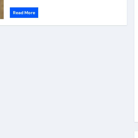
 （ブルーレイディスク）
Read More
航空券0円てマジ？&アジア飯食べ尽くし
horts
#shorts
 domenica! – Podcast #8
【ペスト・ジェノベーゼ】が衝撃のうまさ！
タリアンの名店 イルギオットーネの厨房風景｜料理王国 | 