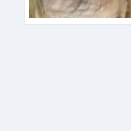
フェノミナ-4K吹替音声収録版-
2026年料理人ローマへ行く！
今年一番美味しい【卵かけご飯】#s
イタリア流
カリカリ羽つきポテト
イタリア旅行体験談＆オススメスポット｜a
本場イタリア観光客の来ない店
【何も言わなくても通じ合う】イ