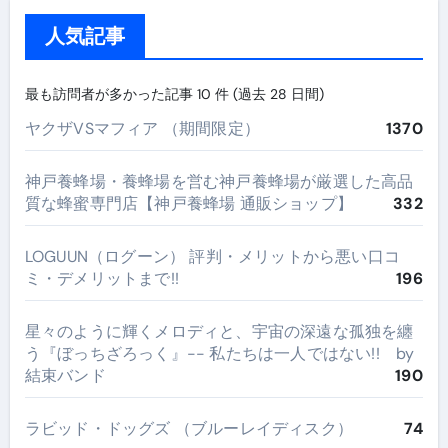
人気記事
最も訪問者が多かった記事 10 件 (過去 28 日間)
ヤクザVSマフィア （期間限定）
1370
神戸養蜂場・養蜂場を営む神戸養蜂場が厳選した高品
質な蜂蜜専門店【神戸養蜂場 通販ショップ】
332
LOGUUN（ログーン） 評判・メリットから悪い口コ
ミ・デメリットまで!!
196
星々のように輝くメロディと、宇宙の深遠な孤独を纏
う『ぼっちざろっく』-- 私たちは一人ではない!! by
結束バンド
190
ラビッド・ドッグズ （ブルーレイディスク）
74