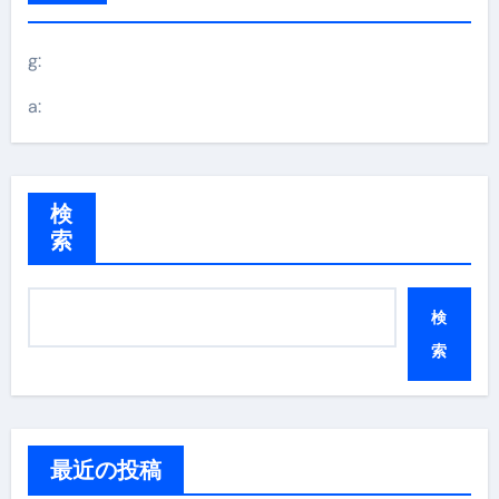
g:
a:
検
索
検
索
最近の投稿