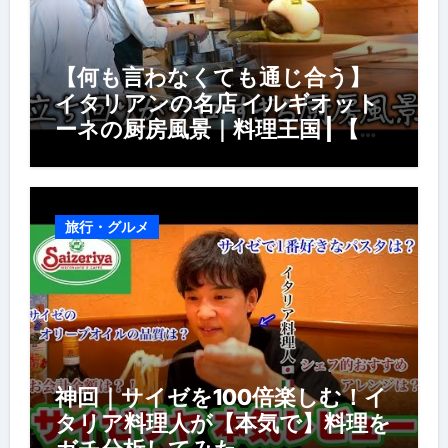
【何も言わなくても通じ合う】
イタリアンの名店 イルギオット
ーネの厨房風景｜料理王国 | 【厨
房の世界】【イタリアン】【営業
風景】
旅行・グルメ
神回｜サイゼを100倍楽しむ！イ
タリア料理人が【本気で】料理を