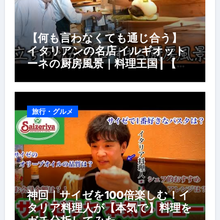
【何も言わなくても通じ合う】
イタリアンの名店 イルギオット
ーネの厨房風景｜料理王国 | 【厨
房の世界】【イタリアン】【営業
風景】
旅行・グルメ
神回｜サイゼを100倍楽しむ！イ
タリア料理人が【本気で】料理を