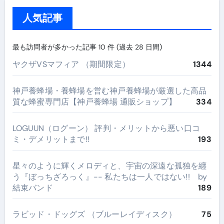
人気記事
最も訪問者が多かった記事 10 件 (過去 28 日間)
ヤクザVSマフィア （期間限定）
1344
神戸養蜂場・養蜂場を営む神戸養蜂場が厳選した高品
質な蜂蜜専門店【神戸養蜂場 通販ショップ】
334
LOGUUN（ログーン） 評判・メリットから悪い口コ
ミ・デメリットまで!!
193
星々のように輝くメロディと、宇宙の深遠な孤独を纏
う『ぼっちざろっく』-- 私たちは一人ではない!! by
結束バンド
189
ラビッド・ドッグズ （ブルーレイディスク）
75