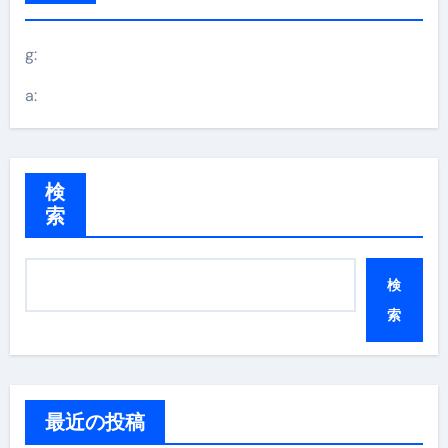
g:
a:
検
索
検
索
最近の投稿