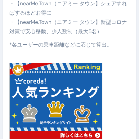
・【nearMe.Town（ニアミー タウン】シェアすれ
ばするほどお得に
・【nearMe.Town（ニアミー タウン】新型コロナ
対策で安心移動、少人数制（最大5名）
*各ユーザーの乗車距離などに応じて算出。