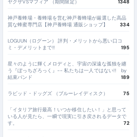
ヤクザVSマフィア （期間限定）
1348
神戸養蜂場・養蜂場を営む神戸養蜂場が厳選した高品
質な蜂蜜専門店【神戸養蜂場 通販ショップ】
334
LOGUUN（ログーン） 評判・メリットから悪い口コ
ミ・デメリットまで!!
195
星々のように輝くメロディと、宇宙の深遠な孤独を纏
う『ぼっちざろっく』-- 私たちは一人ではない!! by
結束バンド
189
ラビッド・ドッグズ （ブルーレイディスク）
75
​「イタリア旅行最高！いつか移住したい！」と思って
いる人が見たら、一瞬で現実に引き戻されるデータで
す。
72