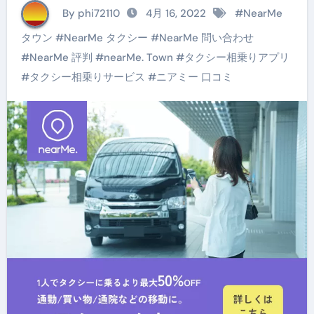
買い物／通院の移動を
By phi72110
4月 16, 2022
#
NearMe
もっと快適・おトク
タウン
#
NearMe タクシー
#
NearMe 問い合わせ
に！株式会社Ｎｅａｒ
#
NearMe 評判
#
nearMe. Town
#
タクシー相乗りアプリ
#
タクシー相乗りサービス
#
ニアミー 口コミ
Ｍｅ