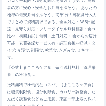
カロリー制限・塩分制限のある方でも安心。高齢
者の方に安心・安全なお弁当を探そう。 あなたの
地域の最安弁当を探そう。簡単1分！郵便番号入力
でまとめて資料請求できる。全国対応・365日配
達・見守り対応・フリーダイヤル無料相談・食べ
比べ・初回お試し無料・土日対応・1食からお届け
可能・安否確認サービス有・調理負担を軽減・タ
イプ: 介護食, 制限食, 軟菜食, きざみ食, ミキサー
食。
【公式】まごころケア食、毎回送料無料、管理栄
養士の冷凍食 …
送料無料で圧倒的なコスパ。【まごころケア食】
は糖質制限食、塩分制限食、カロリー調整食、た
んぱく調整食などもご用意。東証一部上場の株式
会社シルバーライフ。