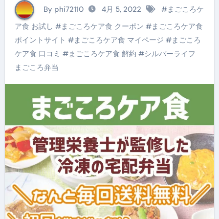
整に合わせた5種類の
By phi72110
4月 5, 2022
#
まごころケ
セットプラン【送料無
ア食 お試し
#
まごころケア食 クーポン
#
まごころケア食
料】
ポイントサイト
#
まごころケア食 マイページ
#
まごころ
ケア食 口コミ
#
まごころケア食 解約
#
シルバーライフ
まごころ弁当