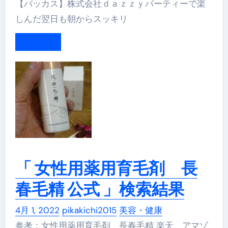
【バッカス】株式会社ｄａｚｚｙパーティーで楽
しんだ翌日も朝からスッキリ
もっと読む
「 女性用薬用育毛剤 長
春毛精 公式 」検索結果
4月 1, 2022
pikakichi2015
美容・健康
参考：女性用薬用育毛剤 長春毛精 楽天、アマゾ