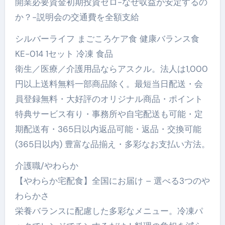
開業必要資金初期投資ゼロ-なぜ収益が安定するの
か？-説明会の交通費を全額支給
シルバーライフ まごころケア食 健康バランス食
KE-014 1セット 冷凍 食品
衛生／医療／介護用品ならアスクル。法人は1,000
円以上送料無料一部商品除く。最短当日配送・会
員登録無料・大好評のオリジナル商品・ポイント
特典サービス有り・事務所や自宅配送も可能・定
期配送有・365日以内返品可能・返品・交換可能
(365日以内) 豊富な品揃え・多彩なお支払い方法。
介護職/やわらか
【やわらか宅配食】全国にお届け – 選べる3つのや
わらかさ
栄養バランスに配慮した多彩なメニュー。冷凍パ