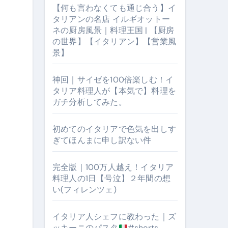
【何も言わなくても通じ合う】イ
タリアンの名店 イルギオットー
ネの厨房風景｜料理王国 | 【厨房
の世界】【イタリアン】【営業風
景】
神回｜サイゼを100倍楽しむ！イ
タリア料理人が【本気で】料理を
ガチ分析してみた。
【厨房の世界】【イタリアン】【営業風景】
初めてのイタリアで色気を出しす
ぎてほんまに申し訳ない件
完全版｜100万人越え！イタリア
料理人の1日【号泣】２年間の想
い(フィレンツェ)
イタリア人シェフに教わった｜ズ
ッキーニのパスタ
#shorts