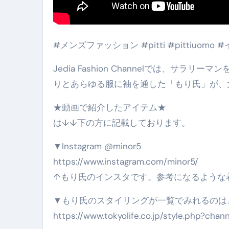
#メンズファッション #pitti #pittiuom
Jedia Fashion Channelでは、サラ
りとあらゆる服に袖を通した「もり氏」が、
★動画で紹介したアイテム★
は↓↓下の方に記載しております。
▼Instagram @minor5
https://www.instagram.com/minor5/
↑もり氏のインスタです。参考になるような
▼もり氏のスタイリングが一覧でみれるのはこち
https://www.tokyolife.co.jp/style.php?ch