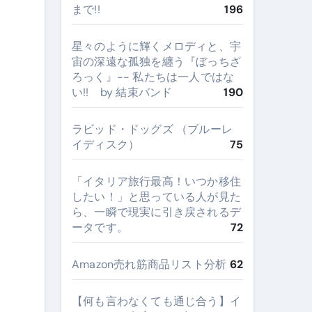
まで!!
196
星々のように輝くメロディと、宇
宙の深遠な孤独を纏う『ぼっちざ
ろっく』-- 私たちは一人ではな
い!! by 結束バンド
190
ラビッド・ドッグズ （ブルーレ
イディスク）
75
​「イタリア旅行最高！いつか移住
したい！」と思っている人が見た
ら、一瞬で現実に引き戻されるデ
ータです。
72
Amazon売れ筋商品リスト分析
62
【何も言わなくても通じ合う】イ