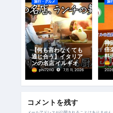
旅行・グルメ
旅
神
倍
【何も言わなくても
料
通じ合う】イタリア
料
ンの名店 イルギオッ
み
トーネの厨房風景｜
phi72110
7月 11, 2026
202
料理王国 | 【厨房の世
界】【イタリアン】
【営業風景】
コメントを残す
メールアドレスが公開されることはありません