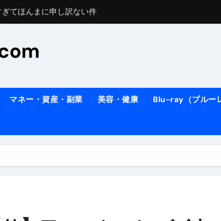
すぎてほんまに申し訳ない件
料理人の1日【号泣】２年間の想い(フィレンツェ)
.com
ズッキーニのパスタ
#shorts
住したい！」と思っている人が見たら、一瞬で現実に引き戻さ
タ】スーパーの豚肉が大変身#shorts
マネー・資産・副業
美容・健康
Blu-ray（ブル
連れイタリア旅行
南イタリアの楽園・ポジターノ＆アマル
イディスク）
りに3都市巡る、４泊６日イタリア女子旅vlog
 #Shorts
ィスク）