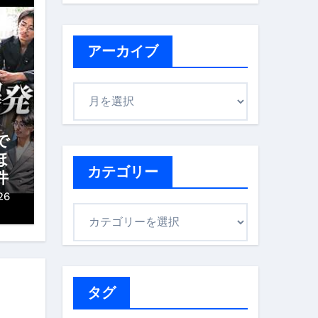
アーカイブ
ア
ー
カ
で
イ
ほ
ブ
カテゴリー
件
26
カ
テ
ゴ
リ
ー
タグ