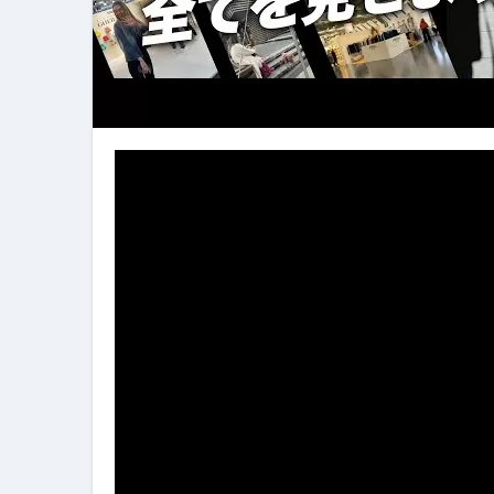
フェノミナ-4K吹替音声収録版-
2026年料理人ローマへ行く！
今年一番美味しい【卵かけご飯】#s
イタリア流
カリカリ羽つきポテト
イタリア旅行体験談＆オススメスポット｜a
本場イタリア観光客の来ない店
【何も言わなくても通じ合う】イ