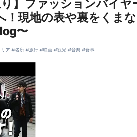
巡り】ファッションバイヤ
末ビリビリのランチ営業
109へ！現地の表や裏をくま
ルーレイディスク）
log〜
レイディスク）
】ベストレストランを体験してみた結果…
タリア
#
名所
#
旅行
#
映画
#
観光
#
音楽
#
食事
と過ごしたイタリア
前最後の一週間】さよなら！イタリア！
e things to do in Lake Como!
リア行きの飛行機乗り遅れ事件について
系ラーメン！イタリア人シェフ達に作ってみた結果…
スタを完全再現 #shorts
IAL-（4K ULTRA HD）