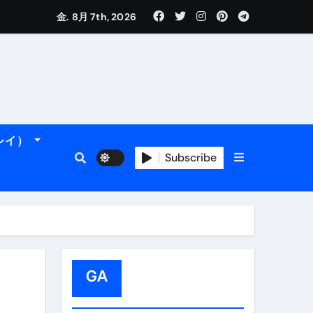
金. 8月 7th, 2026
れるデータです。
ーレイ）
フィ海岸へ！
トラブル回避のリアルな裏技アドバイスも
Subscribe
GA