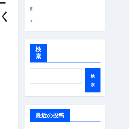
ー
g:
なく
a:
検
索
検
索
最近の投稿