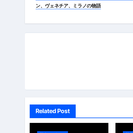
稿
ン、ヴェネチア、ミラノの物語
ナ
ビ
ゲ
ー
シ
ョ
ン
Related Post