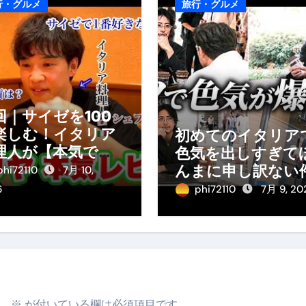
行・グルメ
旅行・グルメ
回｜サイゼを100
楽しむ！イタリア
初めてのイタリア
理人が【本気で】
色気を出しすぎて
理をガチ分析して
んまに申し訳ない
phi72110
7月 10,
た。
6
phi72110
7月 9, 20
。
※
が付いている欄は必須項目です