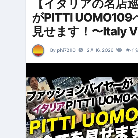
【イタリアの名店
イタリア料理店【営業風景】週
がPITTI UOMO
笑む窓のある家 4K修復版 （ブ
見せます！〜Italy V
ゼダー/死霊の復活祭 （ブルー
死ぬまでに行きたい！【３つ星
By phi72110
2月 16, 2026
#
イ
【Vlog：July 2025】マリナ
イタリアでの最後の仕事【帰国
Lake Como, Italy VLOG | Awesom
【Instagram Live】イタ
【賄いラーメン】人生初の二郎
【トマトパスタ】三ツ星シェフのパ
フェノミナ-4K吹替音声収録版 SPEC