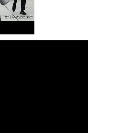
 （ブルーレイディスク）
航空券0円てマジ？&アジア飯食べ尽くし
horts
#shorts
 domenica! – Podcast #8
【ペスト・ジェノベーゼ】が衝撃のうまさ！
タリアンの名店 イルギオットーネの厨房風景｜料理王国 | 