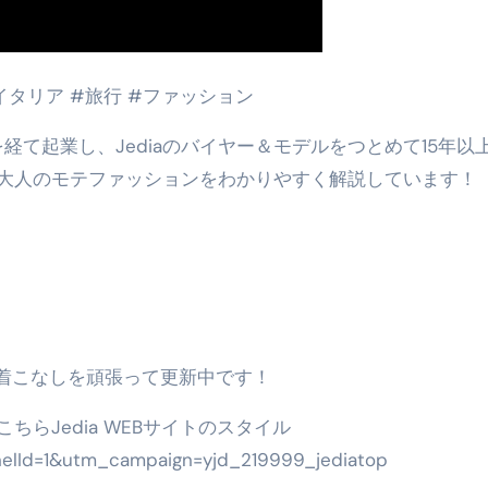
o #イタリア #旅行 #ファッション
リーマンを経て起業し、Jediaのバイヤー＆モデルをつとめて15年以
大人のモテファッションをわかりやすく解説しています！
着こなしを頑張って更新中です！
らJedia WEBサイトのスタイル
annelId=1&utm_campaign=yjd_219999_jediatop