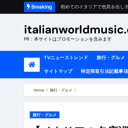
Skip
Breaking
初めてのイタリアで色気を出し
to
完全版｜100万人越え！イタリア
content
italianworldmusic
イタリア人シェフに教わった｜
PR：本サイトはプロモーションを含みます
​「イタリア旅行最高！いつか移
イタリアNo. 1肉料理【ポルケッ
TVニューストレンド
旅行・グルメ
【イタリア】グルメと絶景の子
サイトマップ
特定商取引法記載事項
ラビッド・ドッグズ （ブルーレ
【vlog】超弾丸！！！仕事終わ
Home
旅行・グルメ
【カルボナーラの世界】イタリア料理
TRUE COLORS （ブルーレイデ
旅行・グルメ
TRUE COLORS