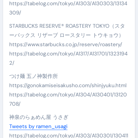
https://tabelog.com/tokyo/A1303/A130303/13134
309/
STARBUCKS RESERVE® ROASTERY TOKYO（スタ
ーバックス リザーブ ロースタリー トウキョウ）
https://www.starbucks.co.jp/reserve/roastery/
https://tabelog.com/tokyo/A1317/A131701/1323194
2/
つけ麺 五ノ神製作所
https://gonokamiseisakusho.com/shinjyuku.html
https://tabelog.com/tokyo/A1304/A130401/13120
708/
神泉のらぁめん屋 うさぎ
Tweets by ramen_usagi
https://tabelog.com/tokyo/A1303/A130301/130411