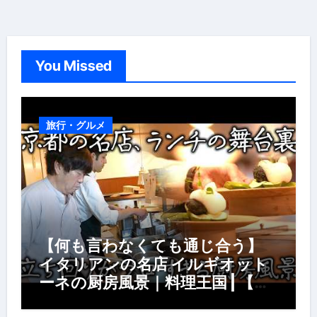
You Missed
旅行・グルメ
【何も言わなくても通じ合う】
イタリアンの名店 イルギオット
ーネの厨房風景｜料理王国 | 【厨
房の世界】【イタリアン】【営業