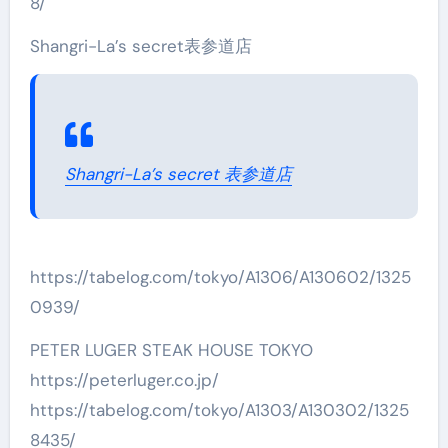
8/
Shangri-La’s secret表参道店
Shangri-La’s secret 表参道店
https://tabelog.com/tokyo/A1306/A130602/1325
0939/
PETER LUGER STEAK HOUSE TOKYO
https://peterluger.co.jp/
https://tabelog.com/tokyo/A1303/A130302/1325
8435/