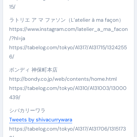
15/
ラトリエ ア マ ファソン（L’atelier à ma façon）
https://www.instagram.com/latelier_a_ma_facon
/?hl=ja
https://tabelog.com/tokyo/A1317/A131715/1324255
6/
ボンディ 神保町本店
http://bondy.co.jp/web/contents/home.html
https://tabelog.com/tokyo/A1310/A131003/13000
439/
シバカリーワラ
Tweets by shivacurrywara
https://tabelog.com/tokyo/A1317/A131706/1315173