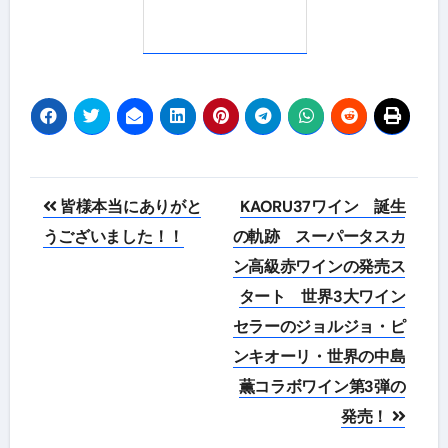
投
皆様本当にありがと
KAORU37ワイン 誕生
稿
うございました！！
の軌跡 スーパータスカ
ン高級赤ワインの発売ス
ナ
タート 世界3大ワイン
ビ
セラーのジョルジョ・ピ
ゲ
ンキオーリ・世界の中島
薫コラボワイン第3弾の
ー
発売！
シ