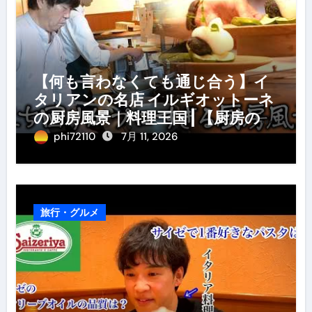
【何も言わなくても通じ合う】イ
タリアンの名店 イルギオットーネ
の厨房風景｜料理王国 | 【厨房の世
界】【イタリアン】【営業風景】
phi72110
7月 11, 2026
旅行・グルメ