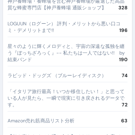
神戸養蜂場・養蜂場を営む神戸養蜂場が厳選した高品
質な蜂蜜専門店【神戸養蜂場 通販ショップ】
328
LOGUUN（ログーン） 評判・メリットから悪い口コ
ミ・デメリットまで!!
196
星々のように輝くメロディと、宇宙の深遠な孤独を纏
う『ぼっちざろっく』-- 私たちは一人ではない!! by
結束バンド
190
ラビッド・ドッグズ （ブルーレイディスク）
74
​「イタリア旅行最高！いつか移住したい！」と思って
いる人が見たら、一瞬で現実に引き戻されるデータで
す。
72
Amazon売れ筋商品リスト分析
63