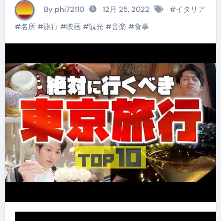
By phi72110
12月 25, 2022
#
イタリア
#
名所
#
旅行
#
映画
#
観光
#
音楽
#
食事