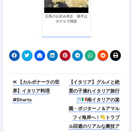
広島のお好み焼き 後半は
ホテルで雑談
投
【カルボナーラの世
【イタリア】グルメと絶
稿
界】イタリア料理
景の子連れイタリア旅行
#Shorts
南イタリアの楽
ナ
園・ポジターノ＆アマル
ビ
フィ海岸へ！
トラブ
ゲ
ル回避のリアルな裏技ア