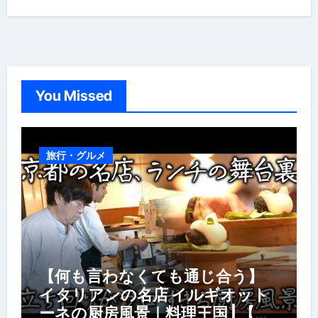
You Missed
旅行・グルメ
【何も言わなくても通じ合う】
イタリアンの名店 イルギオット
ーネの厨房風景｜料理王国 | 【厨