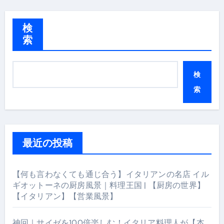
検
索
検
索
最近の投稿
【何も言わなくても通じ合う】イタリアンの名店 イル
ギオットーネの厨房風景｜料理王国 | 【厨房の世界】
【イタリアン】【営業風景】
神回｜サイゼを100倍楽しむ！イタリア料理人が【本