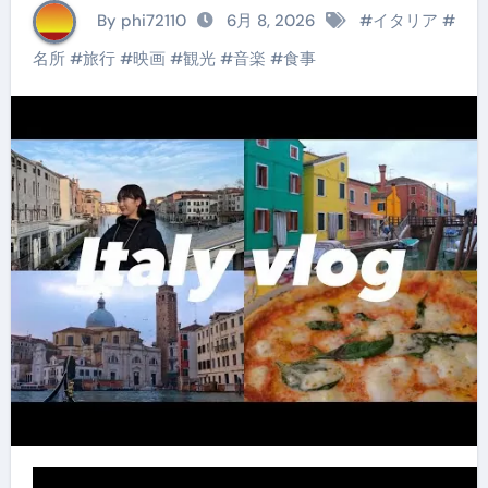
女子旅vlog
By phi72110
6月 8, 2026
#
イタリア
#
名所
#
旅行
#
映画
#
観光
#
音楽
#
食事