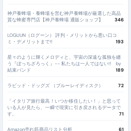
神戸養蜂場・養蜂場を営む神戸養蜂場が厳選した高品
質な蜂蜜専門店【神戸養蜂場 通販ショップ】
346
LOGUUN（ログーン） 評判・メリットから悪い口コ
ミ・デメリットまで!!
193
星々のように輝くメロディと、宇宙の深遠な孤独を纏
う『ぼっちざろっく』-- 私たちは一人ではない!! by
結束バンド
189
ラビッド・ドッグズ （ブルーレイディスク）
72
​「イタリア旅行最高！いつか移住したい！」と思って
いる人が見たら、一瞬で現実に引き戻されるデータで
す。
71
Amazon売れ筋商品リスト分析
61