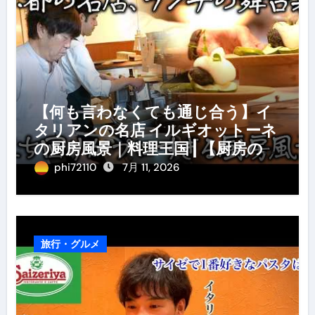
【何も言わなくても通じ合う】イ
タリアンの名店 イルギオットーネ
の厨房風景｜料理王国 | 【厨房の世
界】【イタリアン】【営業風景】
phi72110
7月 11, 2026
旅行・グルメ