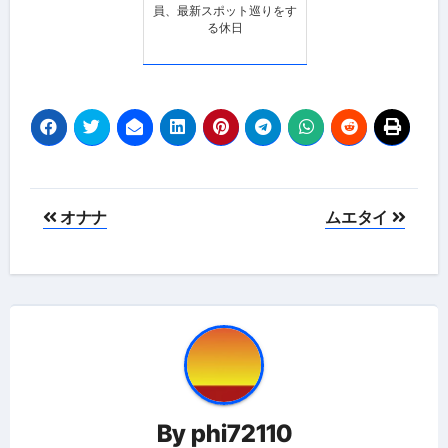
員、最新スポット巡りをす
る休日
投
オナナ
ムエタイ
稿
ナ
ビ
ゲ
ー
By
phi72110