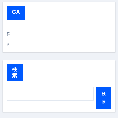
GA
g:
a:
検
索
検
索