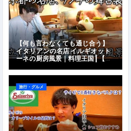
【何も言わなくても通じ合う】
イタリアンの名店 イルギオット
ーネの厨房風景｜料理王国 | 【厨
房の世界】【イタリアン】【営業
風景】
旅行・グルメ