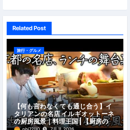
シ
ョ
ン
Related Post
旅行・グルメ
【何も言わなくても通じ合う】イ
タリアンの名店 イルギオットーネ
の厨房風景｜料理王国 | 【厨房の世
界】【イタリアン】【営業風景】
phi72110
7月 11, 2026