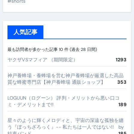
#shorts
人気記事
最も訪問者が多かった記事 10 件 (過去 28 日間)
ヤクザVSマフィア （期間限定）
1293
神戸養蜂場・養蜂場を営む神戸養蜂場が厳選した高品
質な蜂蜜専門店【神戸養蜂場 通販ショップ】
353
LOGUUN（ログーン） 評判・メリットから悪い口コ
ミ・デメリットまで!!
189
星々のように輝くメロディと、宇宙の深遠な孤独を纏
う『ぼっちざろっく』-- 私たちは一人ではない!! by
結束バンド
185