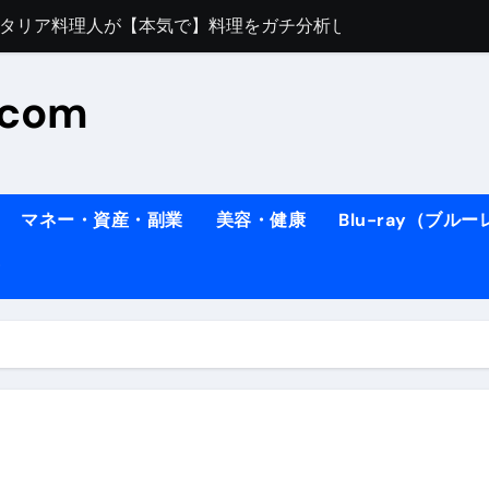
すぎてほんまに申し訳ない件
料理人の1日【号泣】２年間の想い(フィレンツェ)
.com
ズッキーニのパスタ
#shorts
住したい！」と思っている人が見たら、一瞬で現実に引き戻さ
タ】スーパーの豚肉が大変身#shorts
マネー・資産・副業
美容・健康
Blu-ray（ブル
連れイタリア旅行
南イタリアの楽園・ポジターノ＆アマル
イディスク）
りに3都市巡る、４泊６日イタリア女子旅vlog
 #Shorts
ィスク）