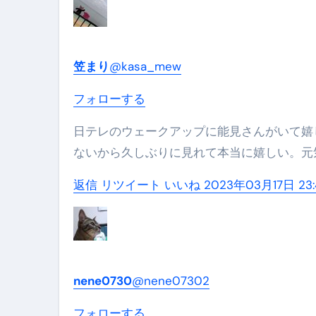
フェノミナ-4K吹替音声収録版-
2026年料理人ローマへ行く！
今年一番美味しい【卵かけご飯】#s
笠まり
@kasa_mew
イタリア流
カリカリ羽つきポテト
フォローする
イタリア旅行体験談＆オススメスポット｜a
日テレのウェークアップに能見さんがいて嬉しい。 ローカルには出演してたらしいけど、関東では放送して
本場イタリア観光客の来ない店
ないから久しぶりに見れて本当に嬉しい。元
【何も言わなくても通じ合う】イ
返信
リツイート
いいね
2023年03月17日 23:
nene0730
@nene07302
フォローする