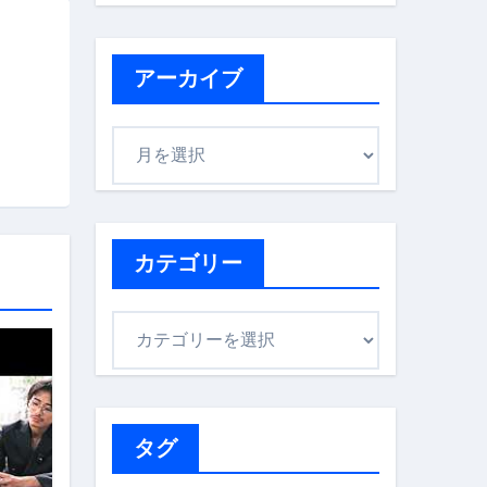
アーカイブ
ア
ー
カ
イ
ブ
カテゴリー
カ
テ
ゴ
リ
ー
タグ