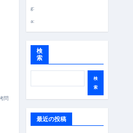
g:
a:
検
索
検
索
最近の投稿