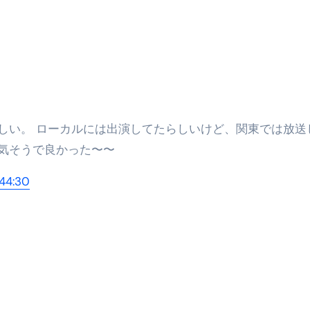
 （ブルーレイディスク）
航空券0円てマジ？&アジア飯食べ尽くし
horts
#shorts
 domenica! – Podcast #8
【ペスト・ジェノベーゼ】が衝撃のうまさ！
気そうで良かった〜〜
タリアンの名店 イルギオットーネの厨房風景｜料理王国 | 
44:30