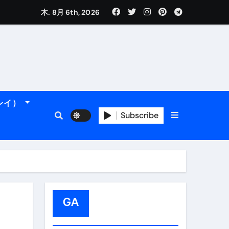
木. 8月 6th, 2026
れるデータです。
ーレイ）
Subscribe
フィ海岸へ！
トラブル回避のリアルな裏技アドバイスも
GA