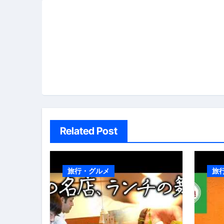
ビ
ゲ
ー
シ
ョ
ン
Related Post
旅行・グルメ
旅