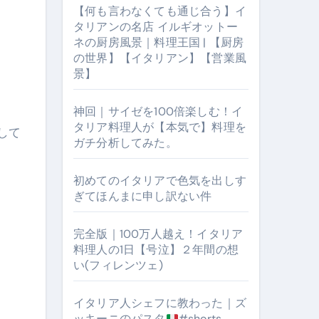
【何も言わなくても通じ合う】イ
タリアンの名店 イルギオットー
ネの厨房風景｜料理王国 | 【厨房
の世界】【イタリアン】【営業風
景】
神回｜サイゼを100倍楽しむ！イ
タリア料理人が【本気で】料理を
ガチ分析してみた。
【厨房の世界】【イタリアン】【営業風景】
初めてのイタリアで色気を出しす
ぎてほんまに申し訳ない件
完全版｜100万人越え！イタリア
料理人の1日【号泣】２年間の想
い(フィレンツェ)
イタリア人シェフに教わった｜ズ
ッキーニのパスタ
#shorts