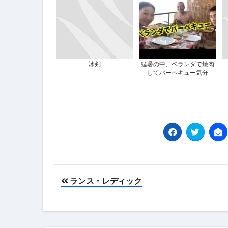
冰剣
猛暑の中、ベランダで焼肉
してバーベキュー気分
投
ランス・レディック
稿
ナ