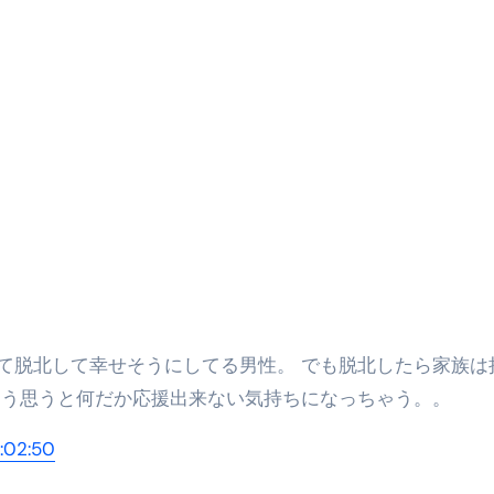
末ビリビリのランチ営業
ルーレイディスク）
レイディスク）
】ベストレストランを体験してみた結果…
と過ごしたイタリア
前最後の一週間】さよなら！イタリア！
e things to do in Lake Como!
リア行きの飛行機乗り遅れ事件について
系ラーメン！イタリア人シェフ達に作ってみた結果…
そう思うと何だか応援出来ない気持ちになっちゃう。。
スタを完全再現 #shorts
02:50
IAL-（4K ULTRA HD）