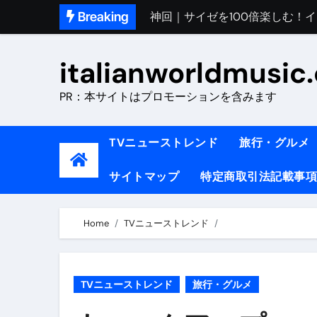
Skip
Breaking
初めてのイタリアで色気を出し
to
完全版｜100万人越え！イタリア
content
italianworldmusic
イタリア人シェフに教わった｜
PR：本サイトはプロモーションを含みます
​「イタリア旅行最高！いつか移
イタリアNo. 1肉料理【ポルケッ
TVニューストレンド
旅行・グルメ
【イタリア】グルメと絶景の子
サイトマップ
特定商取引法記載事項
ラビッド・ドッグズ （ブルーレ
【vlog】超弾丸！！！仕事終わ
Home
TVニューストレンド
【カルボナーラの世界】イタリア料理
TRUE COLORS （ブルーレイデ
TVニューストレンド
旅行・グルメ
TRUE COLORS