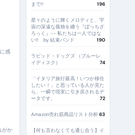
まで!!
196
星々のように輝くメロディと、宇
宙の深遠な孤独を纏う『ぼっちざ
ろっく』-- 私たちは一人ではな
い!! by 結束バンド
190
ラビッド・ドッグズ （ブルーレ
イディスク）
74
​「イタリア旅行最高！いつか移住
したい！」と思っている人が見た
ら、一瞬で現実に引き戻されるデ
ータです。
72
Amazon売れ筋商品リスト分析
63
【何も言わなくても通じ合う】イ