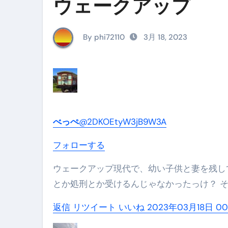
ウェークアップ
イタリア料理店【営業風景】週
笑む窓のある家 4K修復版 （ブ
By phi72110
3月 18, 2023
ゼダー/死霊の復活祭 （ブルー
死ぬまでに行きたい！【３つ星
【Vlog：July 2025】マリナ
イタリアでの最後の仕事【帰国
べっぺ
@2DKOEtyW3jB9W3A
Lake Como, Italy VLOG | Awesom
フォローする
【Instagram Live】イタ
ウェークアップ現代で、幼い子供と妻を残して脱北して幸せそうにしてる男性。 でも脱北したら家族は拷問
【賄いラーメン】人生初の二郎
とか処刑とか受けるんじゃなかったっけ？ 
【トマトパスタ】三ツ星シェフのパ
返信
リツイート
いいね
2023年03月18日 00:
フェノミナ-4K吹替音声収録版 SPEC