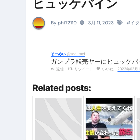
ヒュッケバイン
イタリア料理店【営業風景】週
笑む窓のある家 4K修復版 （ブ
By phi72110
3月 11, 2023
#
イタ
ゼダー/死霊の復活祭 （ブルー
死ぬまでに行きたい！【３つ星
【Vlog：July 2025】マリナ
そーめい
@soo_mei
ガンプラ転売ヤーにヒュッケ
イタリアでの最後の仕事【帰国
返信
リツイート
いいね
2023年03月11
Lake Como, Italy VLOG | Awesom
Related posts:
【Instagram Live】イタ
【賄いラーメン】人生初の二郎
【トマトパスタ】三ツ星シェフのパ
フェノミナ-4K吹替音声収録版 SPEC