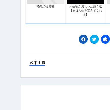
フェノミナ-4K吹替音声収録版-
漆黒の追跡者
人生観が変わった旅５選
【旅は人生を変えてくれ
2026年料理人ローマへ行く！
る】
今年一番美味しい【卵かけご飯】#s
イタリア流
カリカリ羽つきポ
イタリア旅行体験談＆オススメスポット｜a
本場イタリア観光客の来ない店
投
【何も言わなくても通じ合う】イ
中山1R
稿
ナ
ビ
ゲ
ー