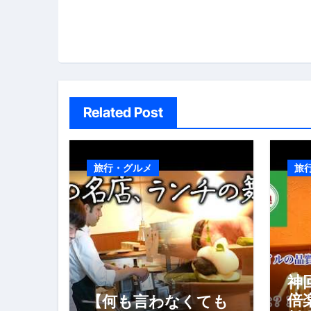
シ
ョ
ン
Related Post
旅行・グルメ
旅
神
倍
【何も言わなくても