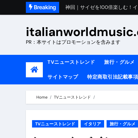
Skip
Breaking
初めてのイタリアで色気を出し
to
完全版｜100万人越え！イタリア
content
italianworldmusic
イタリア人シェフに教わった｜
PR：本サイトはプロモーションを含みます
​「イタリア旅行最高！いつか移
イタリアNo. 1肉料理【ポルケッ
TVニューストレンド
旅行・グルメ
【イタリア】グルメと絶景の子
サイトマップ
特定商取引法記載事項
ラビッド・ドッグズ （ブルーレ
【vlog】超弾丸！！！仕事終わ
Home
TVニューストレンド
【カルボナーラの世界】イタリア料理
TRUE COLORS （ブルーレイデ
TVニューストレンド
イタリア
旅行・グルメ
TRUE COLORS