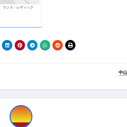
 （ブルーレイディスク）
ランス・レディック
航空券0円てマジ？&アジア飯食べ尽くし
horts
テト#shorts
 domenica! – Podcast #8
【ペスト・ジェノベーゼ】が衝撃のうまさ！
タリアンの名店 イルギオットーネの厨房風景｜料理王国 | 
中山