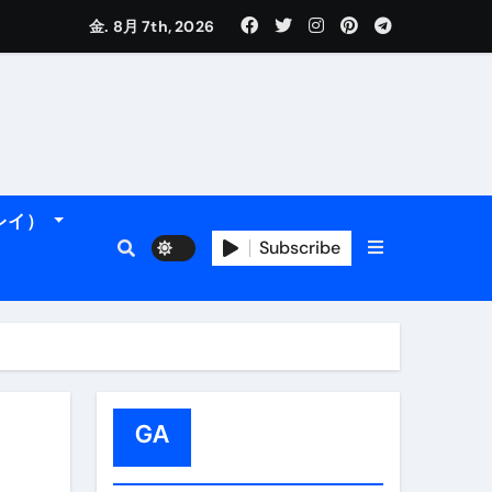
金. 8月 7th, 2026
れるデータです。
ーレイ）
＆アマルフィ海岸へ！
トラブル回避のリアルな裏技アド
Subscribe
GA