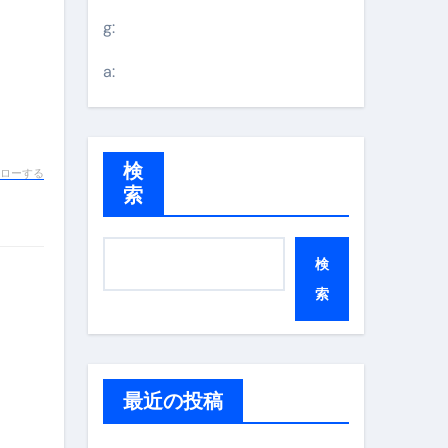
g:
a:
検
ローする
索
検
索
最近の投稿