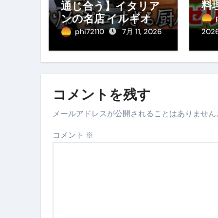
料
通じ合う】イタリア
料
ンの名店 イルギオッ
み
トーネの厨房風景｜
phi72110
7月 11, 2026
202
料理王国 | 【厨房の世
界】【イタリアン】
【営業風景】
コメントを残す
メールアドレスが公開されることはありません
コメント
※