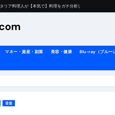
すぎてほんまに申し訳ない件
料理人の1日【号泣】２年間の想い(フィレンツェ)
.com
ズッキーニのパスタ
#shorts
住したい！」と思っている人が見たら、一瞬で現実に引き戻さ
タ】スーパーの豚肉が大変身#shorts
マネー・資産・副業
美容・健康
Blu-ray（ブル
連れイタリア旅行
南イタリアの楽園・ポジターノ
イディスク）
りに3都市巡る、４泊６日イタリア女子旅vlog
 #Shorts
ィスク）
音楽