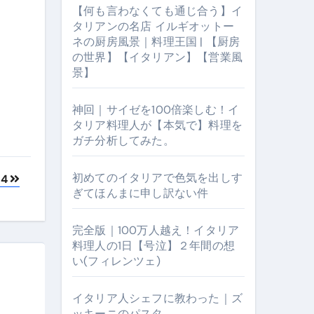
【何も言わなくても通じ合う】イ
タリアンの名店 イルギオットー
ネの厨房風景｜料理王国 | 【厨房
の世界】【イタリアン】【営業風
景】
神回｜サイゼを100倍楽しむ！イ
タリア料理人が【本気で】料理を
ガチ分析してみた。
【厨房の世界】【イタリアン】【営業風景】
初めてのイタリアで色気を出しす
4
ぎてほんまに申し訳ない件
完全版｜100万人越え！イタリア
料理人の1日【号泣】２年間の想
い(フィレンツェ)
イタリア人シェフに教わった｜ズ
ッキーニのパスタ