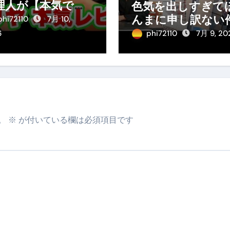
理人が【本気で】
色気を出しすぎて
理をガチ分析して
んまに申し訳ない
phi72110
7月 10,
た。
6
phi72110
7月 9, 20
。
※
が付いている欄は必須項目です