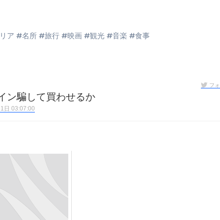
末ビリビリのランチ営業
ルーレイディスク）
リア
#
名所
#
旅行
#
映画
#
観光
#
音楽
#
食事
レイディスク）
】ベストレストランを体験してみた結果…
と過ごしたイタリア
フォ
バイン騙して買わせるか
前最後の一週間】さよなら！イタリア！
日 03:07:00
e things to do in Lake Como!
リア行きの飛行機乗り遅れ事件について
系ラーメン！イタリア人シェフ達に作ってみた結果…
スタを完全再現 #shorts
IAL-（4K ULTRA HD）