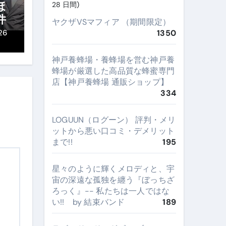
ほ
28 日間)
件
ヤクザVSマフィア （期間限定）
26
1350
神戸養蜂場・養蜂場を営む神戸養
蜂場が厳選した高品質な蜂蜜専門
店【神戸養蜂場 通販ショップ】
334
LOGUUN（ログーン） 評判・メリ
ットから悪い口コミ・デメリット
まで!!
195
星々のように輝くメロディと、宇
宙の深遠な孤独を纏う『ぼっちざ
ろっく』-- 私たちは一人ではな
い!! by 結束バンド
189