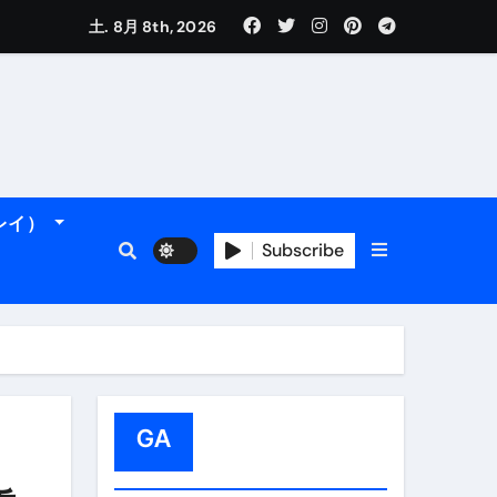
土. 8月 8th, 2026
れるデータです。
ーレイ）
Subscribe
＆アマルフィ海岸へ！
トラブル回避のリアルな裏技アド
GA