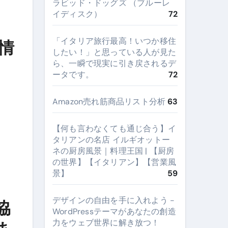
ラビッド・ドッグズ （ブルーレ
イディスク）
72
​「イタリア旅行最高！いつか移住
情
したい！」と思っている人が見た
ら、一瞬で現実に引き戻されるデ
ータです。
72
Amazon売れ筋商品リスト分析
63
【何も言わなくても通じ合う】イ
タリアンの名店 イルギオットー
ネの厨房風景｜料理王国 | 【厨房
の世界】【イタリアン】【営業風
景】
59
デザインの自由を手に入れよう -
協
WordPressテーマがあなたの創造
力をウェブ世界に解き放つ！