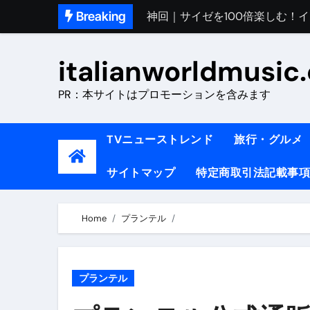
Skip
Breaking
初めてのイタリアで色気を出し
to
content
完全版｜100万人越え！イタリア
italianworldmusic
イタリア人シェフに教わった｜
PR：本サイトはプロモーションを含みます
​「イタリア旅行最高！いつか移
イタリアNo. 1肉料理【ポルケッ
TVニューストレンド
旅行・グルメ
【イタリア】グルメと絶景の子
サイトマップ
特定商取引法記載事項
ラビッド・ドッグズ （ブルーレ
【vlog】超弾丸！！！仕事終わ
Home
プランテル
【カルボナーラの世界】イタリア料理
TRUE COLORS （ブルーレイデ
プランテル
TRUE COLORS