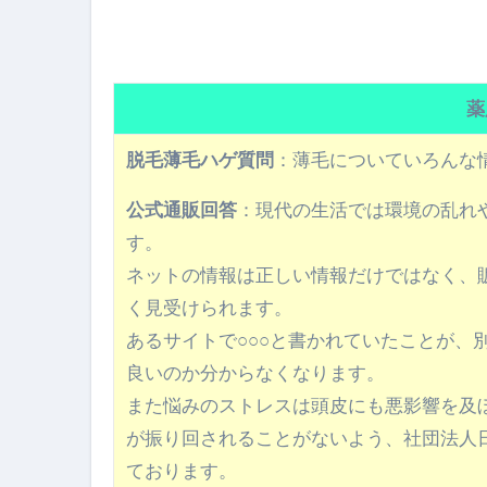
フェノミナ-4K吹替音声収録版-
2026年料理人ローマへ行く！
今年一番美味しい【卵かけご飯】#s
薬
イタリア流
カリカリ羽つきポ
脱毛薄毛ハゲ質問
：薄毛についていろんな
イタリア旅行体験談＆オススメスポット｜a
公式通販回答
：現代の生活では環境の乱れ
本場イタリア観光客の来ない店
す。
ネットの情報は正しい情報だけではなく、
【何も言わなくても通じ合う】イ
く見受けられます。
あるサイトで○○○と書かれていたことが、
良いのか分からなくなります。
また悩みのストレスは頭皮にも悪影響を及
が振り回されることがないよう、社団法人
ております。