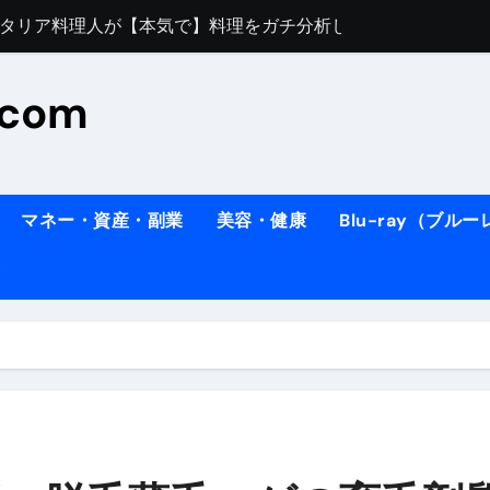
すぎてほんまに申し訳ない件
料理人の1日【号泣】２年間の想い(フィレンツェ)
.com
ズッキーニのパスタ
#shorts
住したい！」と思っている人が見たら、一瞬で現実に引き戻さ
タ】スーパーの豚肉が大変身#shorts
マネー・資産・副業
美容・健康
Blu-ray（ブル
連れイタリア旅行
南イタリアの楽園・ポジターノ
イディスク）
りに3都市巡る、４泊６日イタリア女子旅vlog
 #Shorts
ィスク）