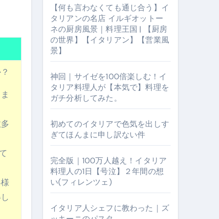
【何も言わなくても通じ合う】イ
タリアンの名店 イルギオットー
ネの厨房風景｜料理王国 | 【厨房
の世界】【イタリアン】【営業風
景】
か？
神回｜サイゼを100倍楽しむ！イ
タリア料理人が【本気で】料理を
りま
ガチ分析してみた。
数多
初めてのイタリアで色気を出しす
【厨房の世界】【イタリアン】【営業風景】
ぎてほんまに申し訳ない件
て
完全版｜100万人越え！イタリア
料理人の1日【号泣】２年間の想
客様
い(フィレンツェ)
得し
イタリア人シェフに教わった｜ズ
ッキーニのパスタ