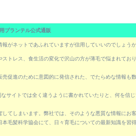
 （ブルーレイディスク）
航空券0円てマジ？&アジア飯食べ尽くし
horts
用プランテル公式通販
テト#shorts
情報がネットであふれていますが信用していいのでしょう
 domenica! – Podcast #8
やストレス、食生活の変化で沢山の方が薄毛で悩まれてお
【ペスト・ジェノベーゼ】が衝撃のうまさ！
販売促進のために意図的に発信された、でたらめな情報も
タリアンの名店 イルギオットーネの厨房風景｜料理王国 | 
別なサイトでは全く違うように書かれていたりと、何を信じ
ぼしてしまいます。弊社では、そのような悪質な情報にお
日本毛髪科学協会にて、日々育毛についての最新知識を習