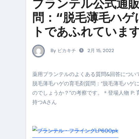
プランテル公式通
イタリア料理店【営業風景】週
問：“脱毛薄毛ハゲ
笑む窓のある家 4K修復版 （ブ
トであふれていま
ゼダー/死霊の復活祭 （ブルー
か？”の考察
死ぬまでに行きたい！【３つ星
By ピカキチ
2月 15, 2022
【Vlog：July 2025】マリナ
イタリアでの最後の仕事【帰国
薬用プランテルのよくある質問&回答について考えてみよう、という企画です。今回はプランテル公式通販・
Lake Como, Italy VLOG | Awesom
脱毛薄毛ハゲの育毛剤質問：“脱毛薄毛ハゲ
のでしょうか？”の考察です。＊登場人物 P:
【Instagram Live】イタ
持つAさん
【賄いラーメン】人生初の二郎
【トマトパスタ】三ツ星シェフのパ
フェノミナ-4K吹替音声収録版 SPEC