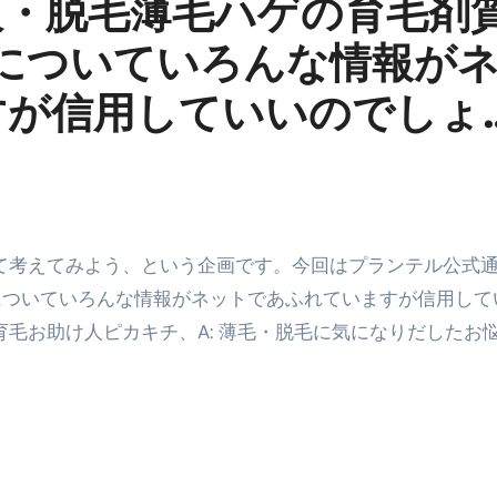
販・脱毛薄毛ハゲの育毛剤
末ビリビリのランチ営業
についていろんな情報が
ルーレイディスク）
すが信用していいのでしょ
レイディスク）
】ベストレストランを体験してみた結果…
と過ごしたイタリア
前最後の一週間】さよなら！イタリア！
e things to do in Lake Como!
についていろんな情報がネットであふれていますが信用して
 育毛お助け人ピカキチ、A: 薄毛・脱毛に気になりだしたお
リア行きの飛行機乗り遅れ事件について
系ラーメン！イタリア人シェフ達に作ってみた結果…
スタを完全再現 #shorts
IAL-（4K ULTRA HD）