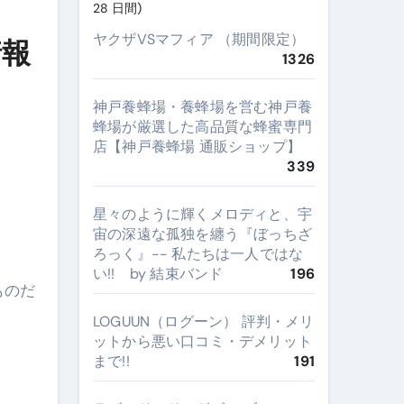
28 日間)
ヤクザVSマフィア （期間限定）
情報
1326
神戸養蜂場・養蜂場を営む神戸養
蜂場が厳選した高品質な蜂蜜専門
店【神戸養蜂場 通販ショップ】
339
星々のように輝くメロディと、宇
宙の深遠な孤独を纏う『ぼっちざ
ろっく』-- 私たちは一人ではな
い!! by 結束バンド
196
ものだ
LOGUUN（ログーン） 評判・メリ
ットから悪い口コミ・デメリット
まで!!
191