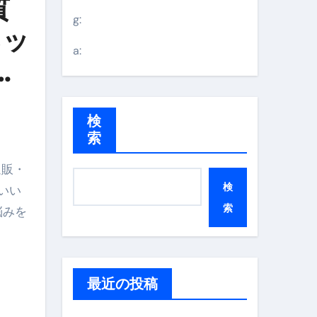
質
g:
ネッ
a:
う
検
索
検
いい
索
悩みを
最近の投稿