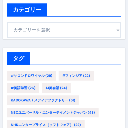
イ
ブ
カテゴリー
カ
テ
ゴ
リ
ー
タグ
#サロンドロワイヤル
(29)
#フィンジア
(22)
#英語学習
(26)
AI英会話
(24)
KADOKAWA / メディアファクトリー
(51)
NBCユニバーサル・エンターテイメントジャパン
(48)
NHKエンタープライス（ソフトウェア）
(22)