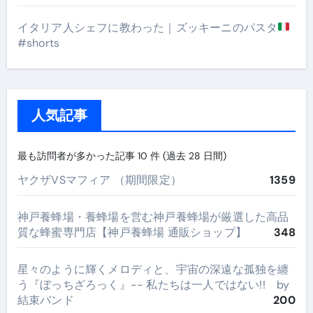
イタリア人シェフに教わった｜ズッキーニのパスタ
#shorts
人気記事
最も訪問者が多かった記事 10 件 (過去 28 日間)
ヤクザVSマフィア （期間限定）
1359
神戸養蜂場・養蜂場を営む神戸養蜂場が厳選した高品
質な蜂蜜専門店【神戸養蜂場 通販ショップ】
348
星々のように輝くメロディと、宇宙の深遠な孤独を纏
う『ぼっちざろっく』-- 私たちは一人ではない!! by
結束バンド
200