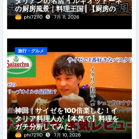
タリアンの名店 イルギオットーネ
の厨房風景｜料理王国 | 【厨房の世
界】【イタリアン】【営業風景】
phi72110
7月 11, 2026
旅行・グルメ
神回｜サイゼを100倍楽しむ！イ
タリア料理人が【本気で】料理を
ガチ分析してみた。
phi72110
7月 10, 2026