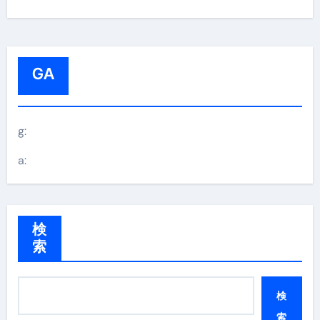
GA
g:
a:
検
索
検
索