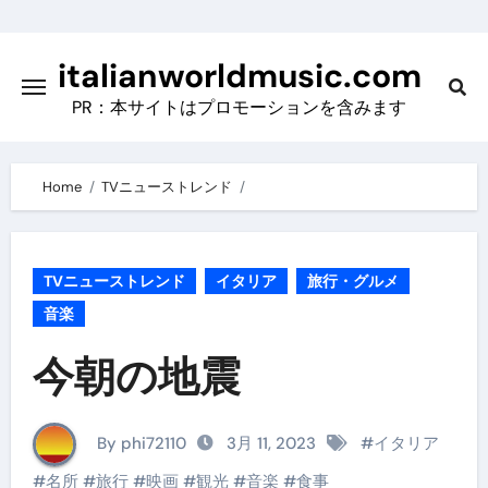
Skip
to
italianworldmusic.com
content
PR：本サイトはプロモーションを含みます
Home
TVニューストレンド
TVニューストレンド
イタリア
旅行・グルメ
音楽
今朝の地震
By phi72110
3月 11, 2023
#
イタリア
#
名所
#
旅行
#
映画
#
観光
#
音楽
#
食事