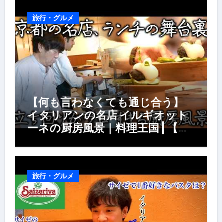
旅行・グルメ
【何も言わなくても通じ合う】
イタリアンの名店 イルギオット
ーネの厨房風景｜料理王国 | 【厨
房の世界】【イタリアン】【営業
風景】
旅行・グルメ