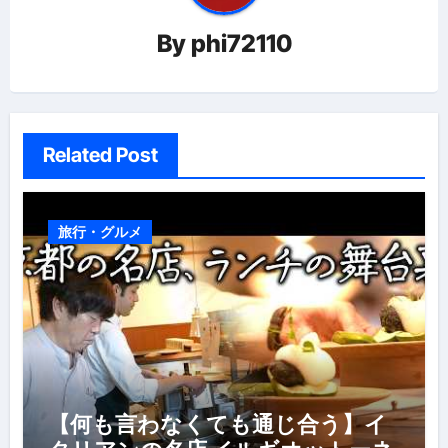
ー
By
phi72110
シ
ョ
ン
Related Post
旅行・グルメ
【何も言わなくても通じ合う】イ