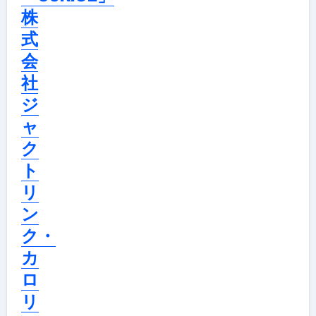
株
式
会
社
ジ
ャ
ク
ト
リ
ン
ク・
カ
ロ
リ