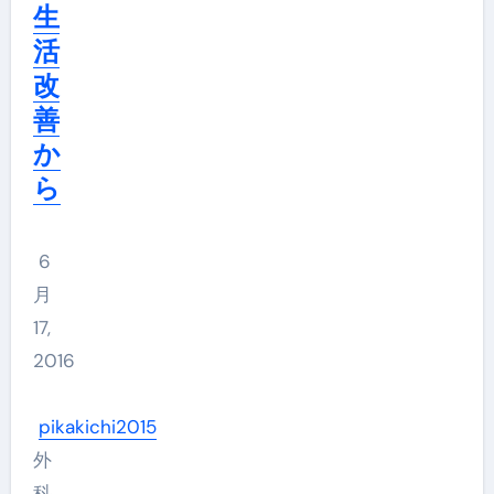
生
活
改
善
か
ら
6
月
17,
2016
pikakichi2015
外
科