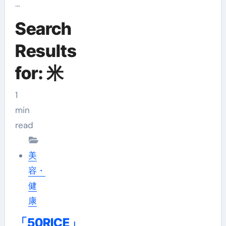
…
Search
Results
for: 米
1
min
read
美
容・
健
康
「50RICE」