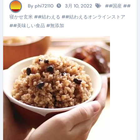
揃えてます【結わえる
By phi72110
3月 10, 2022
#
#国産
#
#
オンラインストア】
寝かせ玄米
#
#結わえる
#
#結わえるオンラインストア
#
#美味しい食品
#
無添加