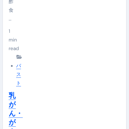
酢
食
…
1
min
read
バ
ス
ト
乳
が
ん・
が