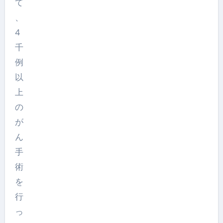
て
、
4
千
例
以
上
の
が
ん
手
術
を
行
っ