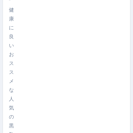
”
健
康
に
良
い
お
ス
ス
メ
な
人
気
の
黒