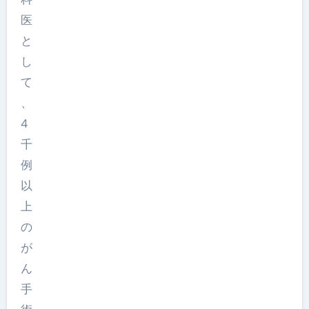
医
と
し
て
、
4
千
例
以
上
の
が
ん
手