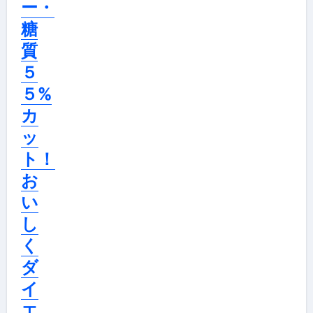
ー・
糖
質
５
５%
カ
ッ
ト！
お
い
し
く
ダ
イ
エ