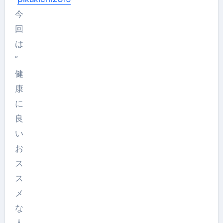
今
回
は
”
健
康
に
良
い
お
ス
ス
メ
な
人