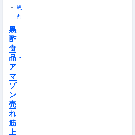
黒
酢
黒
酢
食
品・
ア
マ
ゾ
ン
売
れ
筋
上