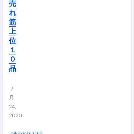
売
れ
筋
上
位
１
０
品
7
月
24,
2020
pikakichi2015