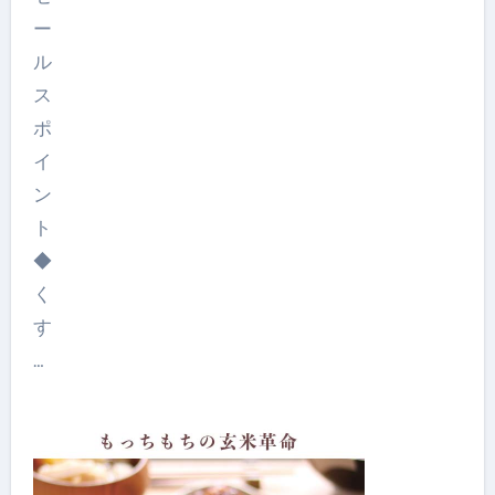
ー
ル
ス
ポ
イ
ン
ト
◆
く
す
…