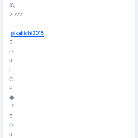
10,
2022
pikakichi2015
5
0
R
I
C
E
◆
「
5
0
R