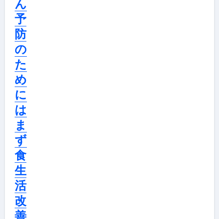
ん
予
防
の
た
め
に
は
ま
ず
食
生
活
改
善