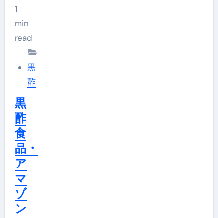
1
min
read
黒
酢
黒
酢
食
品・
ア
マ
ゾ
ン