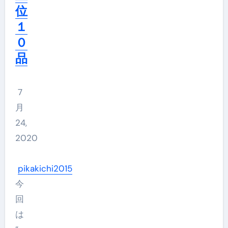
位
１
０
品
7
月
24,
2020
pikakichi2015
今
回
は