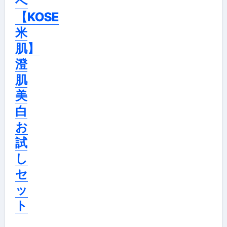
へ
【KOSE
米
肌】
澄
肌
美
白
お
試
し
セ
ッ
ト