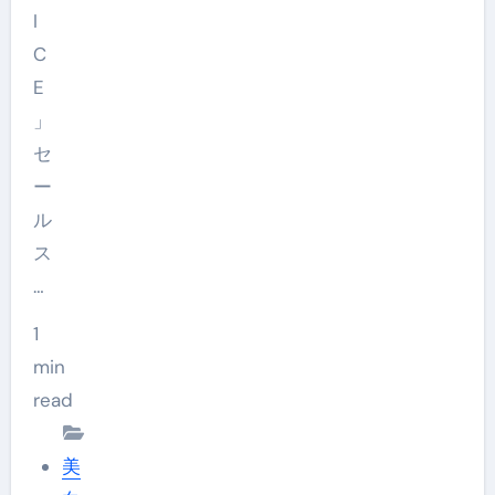
I
C
E
」
セ
ー
ル
ス
…
1
min
read
美