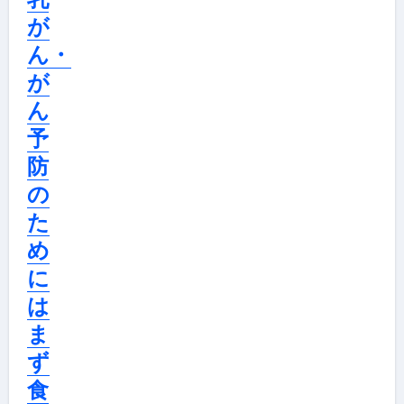
が
ん・
が
ん
予
防
の
た
め
に
は
ま
ず
食