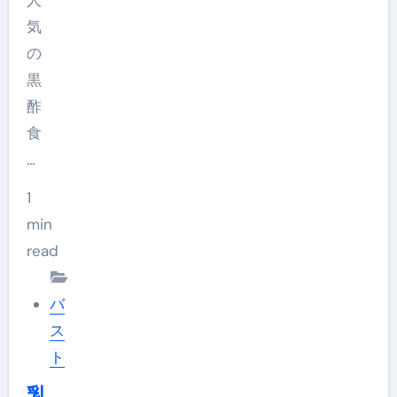
気
の
黒
酢
食
…
1
min
read
バ
ス
ト
乳