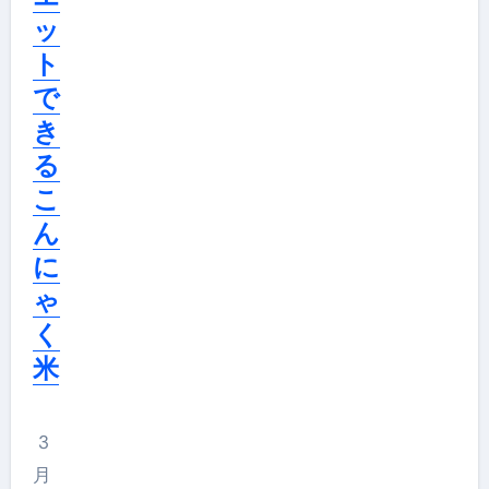
ッ
ト
で
き
る
こ
ん
に
ゃ
く
米
3
月