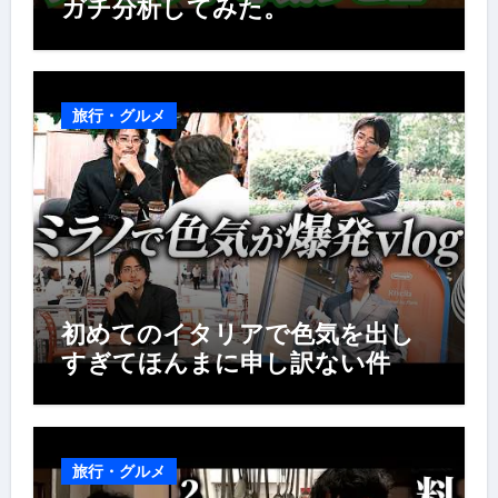
ガチ分析してみた。
旅行・グルメ
初めてのイタリアで色気を出し
すぎてほんまに申し訳ない件
旅行・グルメ