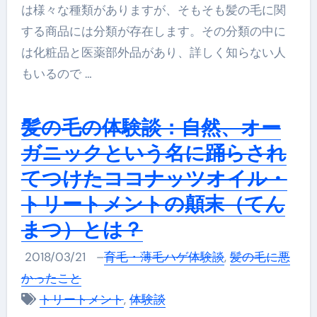
は様々な種類がありますが、そもそも髪の毛に関
する商品には分類が存在します。その分類の中に
は化粧品と医薬部外品があり、詳しく知らない人
もいるので …
髪の毛の体験談：自然、オー
ガニックという名に踊らされ
てつけたココナッツオイル・
トリートメントの顛末（てん
まつ）とは？
2018/03/21
–
育毛・薄毛ハゲ体験談
,
髪の毛に悪
かったこと
トリートメント
,
体験談