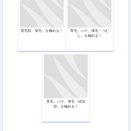
育毛剤「発毛」を極める！
育毛、ハゲ、薄毛「つむ
じ」を極める！
育毛、ハゲ、薄毛「頭頂
部」を極める！