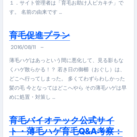
１．サイト管理者は「育毛お助け人ピカキチ」で
す。 名前の由来です …
育毛促進プラン
2016/08/11
–
薄毛ハゲはあっという間に悪化して、見る影もな
くハゲ散らかる！？ 若き日の御櫛（おぐし）は、
どこへ行ってしまった。 多くてわずらわしかった
髪の毛 今となってはどこへやら その薄毛ハゲは早
めに処置・対策し …
育毛バイオテック公式サイ
ト・薄毛ハゲ育毛Q&A考察：