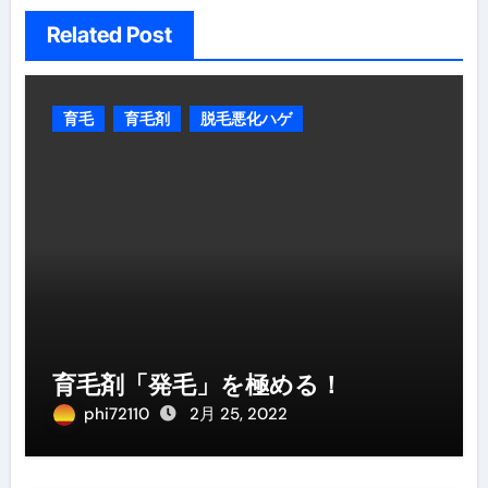
Related Post
育毛
育毛剤
脱毛悪化ハゲ
育毛剤「発毛」を極める！
phi72110
2月 25, 2022