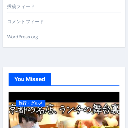
投稿フィード
コメントフィード
WordPress.org
You Missed
旅行・グルメ