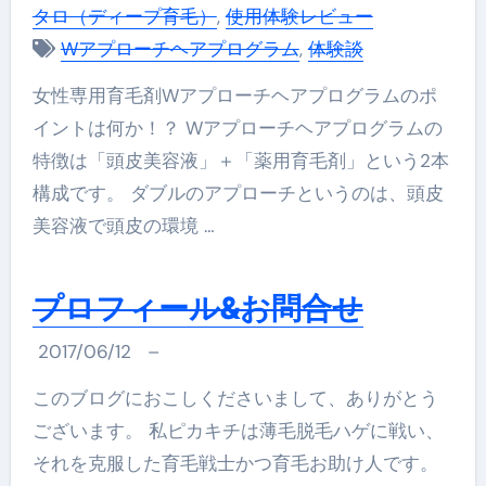
タロ（ディープ育毛）
,
使用体験レビュー
Wアプローチヘアプログラム
,
体験談
女性専用育毛剤Wアプローチヘアプログラムのポ
イントは何か！？ Wアプローチヘアプログラムの
特徴は「頭皮美容液」＋「薬用育毛剤」という2本
構成です。 ダブルのアプローチというのは、頭皮
美容液で頭皮の環境 …
プロフィール&お問合せ
2017/06/12
–
このブログにおこしくださいまして、ありがとう
ございます。 私ピカキチは薄毛脱毛ハゲに戦い、
それを克服した育毛戦士かつ育毛お助け人です。