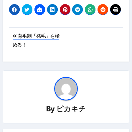
投
育毛剤「発毛」を極
稿
める！
ナ
ビ
ゲ
ー
シ
By
ピカキチ
ョ
ン