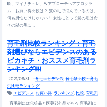
咲、マイナチュレ、Ｗアプローチヘアプログラ
ム お買い得比較は？ 髪の毛で悩んでいるのは、
何も男性だけじゃない！ 女性にとって髪の毛は命
その髪の毛に …
育毛剤比較ランキング：育毛
剤選びならエビデンスのある
ピカキチ・おススメ育毛剤ラ
ンキング!!!
2021/08/31
–
育毛エビデンス
,
育毛剤比較・育毛
剤比較ランキング
エビデンス
,
お買い得
,
ランキング
,
比較
,
育毛剤
育毛剤には化粧品と医薬部外品がある 育毛剤に