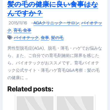
髪の毛の健康に良い食事はな
んですか？
2015/11/16
–
AGAクリニック・サロン
,
バイオテッ
ク
,
育毛 食事
バイオテック
,
食事
,
髪の毛
男性型脱毛症(AGA)、脱毛・薄毛・ハゲでお悩みな
ら、また、ご自分での育毛剤施術に限界を感じた
ら、バイオテックがおススメです。育毛バイオテ
ック公式サイト・薄毛ハゲ育毛Q&A考察：髪の毛
の健康に …
Related posts: