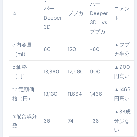
パー
パー
コメン
☆
ブブカ
Deeper
Deeper
ト
3D vs
3D
ブブカ
c:内容量
▲ブブ
60
120
-60
（ml）
カ半分
p:価格
▲900
13,860
12,960
900
（円）
円高い
tp:定期価
▲1466
13,130
11,664
1,466
格（円）
円高い
▲38成
n:配合成分
36
74
-38
分少な
数
い