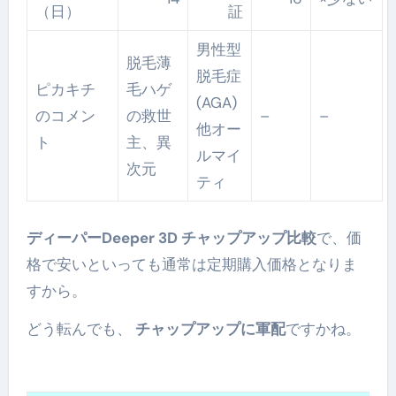
（日）
証
男性型
脱毛薄
脱毛症
ピカキチ
毛ハゲ
(AGA)
のコメン
の救世
–
–
他オー
ト
主、異
ルマイ
次元
ティ
ディーパーDeeper 3D チャップアップ比較
で、価
格で安いといっても通常は定期購入価格となりま
すから。
どう転んでも、
チャップアップに軍配
ですかね。