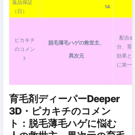
返品保証
14
3
（日）
配合成
ピカキチ
脱毛薄毛ハゲの救世主、
分、育
のコメン
異次元
効果と
ト
に第一
育毛剤ディーパーDeeper
3D・ピカキチのコメン
ト：脱毛薄毛ハゲに悩む