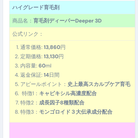
ハイグレード育毛剤
商品名：
育毛剤ディーパーDeeper 3D
公式リンク：
通常価格:
13,860
円
定期価格:
13,130
円
内容量:
60
ml
返金保証:
14
日間
アピールポイント：
史上最高スカルプケア育毛
特徴1：
キャピキシル高濃度配合
特徴2：
成長因子8種類配合
特徴3：
モンゴロイド３大伝承成分配合