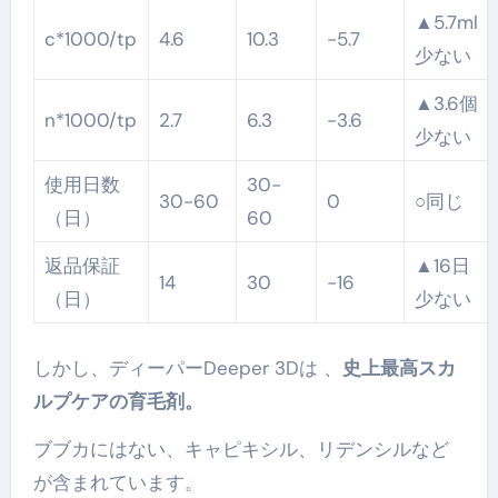
▲5.7ml
c*1000/tp
4.6
10.3
-5.7
少ない
▲3.6個
n*1000/tp
2.7
6.3
-3.6
少ない
使用日数
30-
30-60
0
○同じ
（日）
60
返品保証
▲16日
14
30
-16
（日）
少ない
しかし、ディーパーDeeper 3Dは 、
史上最高スカ
ルプケアの育毛剤。
ブブカにはない、キャピキシル、リデンシルなど
が含まれています。