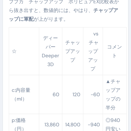
ブブカ チャップアップ ポリピュアEX比較表か
ら抜き出すと、数値的には、やはり、
チャップア
ップに軍配
が上がります。
vs
ディー
チャッ
チャ
パー
コメン
☆
プアッ
ップ
Deeper
ト
プ
アッ
3D
プ
▲チャ
c:内容量
ップア
60
120
-60
（ml）
ップの
半分
p:価格
◎940
13,860
14,800
-940
（円）
円安い