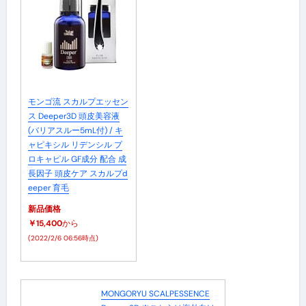
モンゴ流 スカルプエッセン
ス Deeper3D 頭皮美容液
(バリアスルー5mL付) / キ
ャピキシル リデンシル プ
ロキャピル GF成分 配合 成
長因子 頭皮ケア スカルプd
eeper 育毛
新品価格
￥15,400
から
(2022/2/6 06:56時点)
MONGORYU SCALPESSENCE