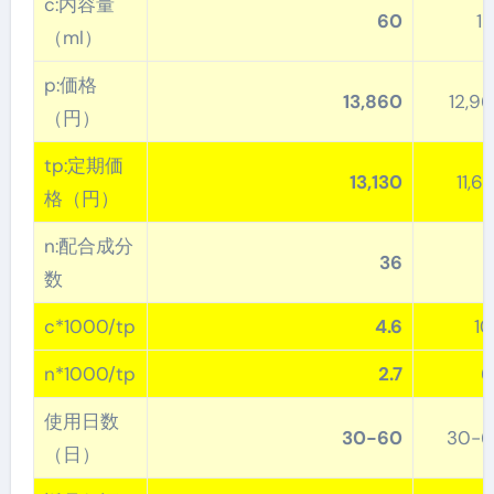
c:内容量
60
1
（ml）
p:価格
13,860
12,9
（円）
tp:定期価
13,130
11,6
格（円）
n:配合成分
36
数
c*1000/tp
4.6
10
n*1000/tp
2.7
6
使用日数
30-60
30-6
（日）