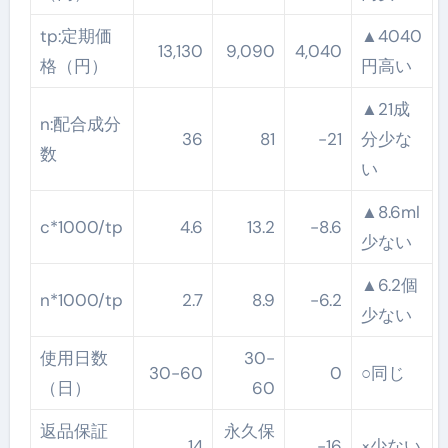
tp:定期価
▲4040
13,130
9,090
4,040
格（円）
円高い
▲21成
n:配合成分
36
81
-21
分少な
数
い
▲8.6ml
c*1000/tp
4.6
13.2
-8.6
少ない
▲6.2個
n*1000/tp
2.7
8.9
-6.2
少ない
使用日数
30-
30-60
0
○同じ
（日）
60
返品保証
永久保
14
-16
×少ない