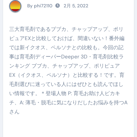
カ、チャップアップ、
By phi72110
2月 5, 2022
ポリピュアEX（イク
オス、ペルソナ）と比
三大育毛剤であるブブカ、チャップアップ、ポリ
較する!!
ピュアEXと比較しておけば、間違いない！番外編
では新イクオス、ペルソナとの比較も。今回の記
事は育毛剤ディーパーDeeper 3D・育毛剤比較ラ
ンキング ブブカ、チャップアップ、ポリピュア
EX（イクオス、ペルソナ）と比較する！です。育
毛剤選びに迷っている人にはぜひとも読んでほし
い情報です。＊登場人物 P: 育毛お助け人ピカキ
チ、A: 薄毛・脱毛に気になりだしたお悩みを持つA
さん