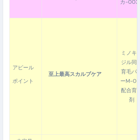
カ-003
ミノキ
ジル同
アピール
育毛パ
至上最高スカルプケア
ポイント
ーM-03
配合育
剤