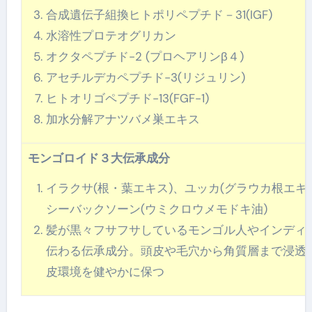
合成遺伝子組換ヒトポリペプチド－31(IGF)
水溶性プロテオグリカン
オクタペプチド-2 (プロヘアリンβ４)
アセチルデカペプチド-3(リジュリン)
ヒトオリゴペプチド-13(FGF-1)
加水分解アナツバメ巣エキス
モンゴロイド３大伝承成分
イラクサ(根・葉エキス)、ユッカ(グラウカ根エキ
シーバックソーン(ウミクロウメモドキ油)
髪が黒々フサフサしているモンゴル人やインディ
伝わる伝承成分。頭皮や毛穴から角質層まで浸透
皮環境を健やかに保つ