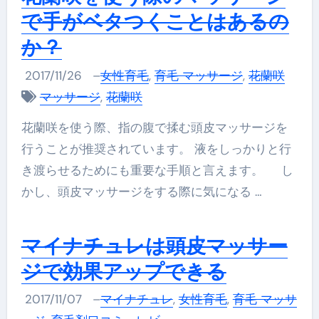
で手がベタつくことはあるの
か？
2017/11/26
–
女性育毛
,
育毛 マッサージ
,
花蘭咲
マッサージ
,
花蘭咲
花蘭咲を使う際、指の腹で揉む頭皮マッサージを
行うことが推奨されています。 液をしっかりと行
き渡らせるためにも重要な手順と言えます。 し
かし、頭皮マッサージをする際に気になる …
マイナチュレは頭皮マッサー
ジで効果アップできる
2017/11/07
–
マイナチュレ
,
女性育毛
,
育毛 マッサ