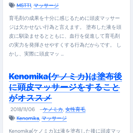
MSTT1
,
マッサージ
育毛剤の成果を十分に感じるために頭皮マッサー
ジは欠かせない行為と言えます。 塗布した液を頭
皮に馴染ませるとともに、血行を促進して育毛剤
の実力を発揮させやすくする行為だからです。 し
かし、実際に頭皮マッ …
Kenomika(ケノミカ)は塗布後
に頭皮マッサージをすること
がオススメ
2018/11/06
–
ケノミカ
,
女性育毛
Kenomika
,
マッサージ
Kenomika(ケノミカ)は液を塗布した後に頭皮マッ