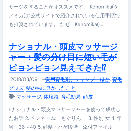
サージをすることがオススメです。 Kenomika(ケ
ノミカ)の公式サイトで紹介されている使用手順で
も推奨されています。 なぜ、Kenomika( …
ナショナル・頭皮マッサージ
ャー：髪の分け目に短い毛が
ピョンピョン見えてきた⁉
2018/03/09
–
愛用育毛剤、シャンプーほか
,
育毛
グッズ
,
髪の毛に良かったこと
マッサージ
,
体験談
,
育毛効果
,
頭皮
1.ナショナル・頭皮マッサージャーを使って成功し
たお話 2. ペンネーム: もぐりん 3. 性別 女 4. 年
齢 36～40 5. 頭髪・ハゲ段階 添付ファイル