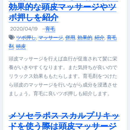
効果的な頭皮マッサージやツ
ボ押しを紹介
2020/04/19
–
育毛
ツボ押し
,
マッサージ
,
併用
,
効果的
,
紹介
,
育毛
剤
,
頭皮
頭皮マッサージを行えば血行が促進されて髪に栄
養がいきやすくなります。また気持ちが良いので
リラックス効果ももたらします。育毛剤をつけた
ら頭皮のマッサージを行いながら成分を浸透させ
ましょう。育毛に良いツボ押しも紹介します。
メソセラポス スカルプリキッ
ドを使う際は頭皮マッサージ