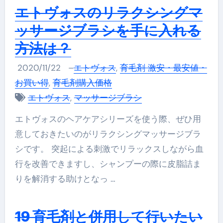
エトヴォスのリラクシングマ
ッサージブラシを手に入れる
方法は？
2020/11/22
–
エトヴォス
,
育毛剤 激安・最安値・
お買い得
,
育毛剤購入価格
エトヴォス
,
マッサージブラシ
エトヴォスのヘアケアシリーズを使う際、ぜひ用
意しておきたいのがリラクシングマッサージブラ
シです。 突起による刺激でリラックスしながら血
行を改善できますし、シャンプーの際に皮脂詰ま
りを解消する助けとなっ …
19 育毛剤と併用して行いたい