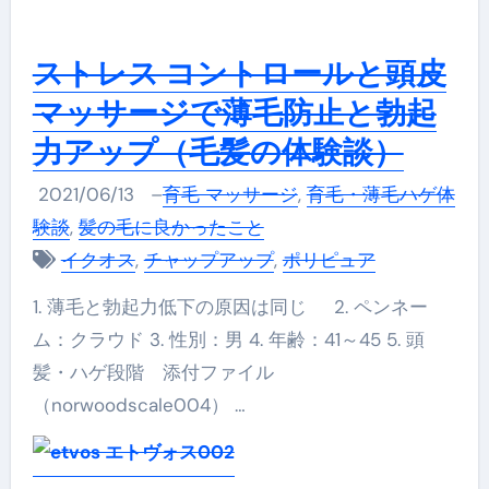
ストレス コントロールと頭皮
マッサージで薄毛防止と勃起
力アップ（毛髪の体験談）
2021/06/13
–
育毛 マッサージ
,
育毛・薄毛ハゲ体
験談
,
髪の毛に良かったこと
イクオス
,
チャップアップ
,
ポリピュア
1. 薄毛と勃起力低下の原因は同じ 2. ペンネー
ム：クラウド 3. 性別：男 4. 年齢：41～45 5. 頭
髪・ハゲ段階 添付ファイル
（norwoodscale004） …