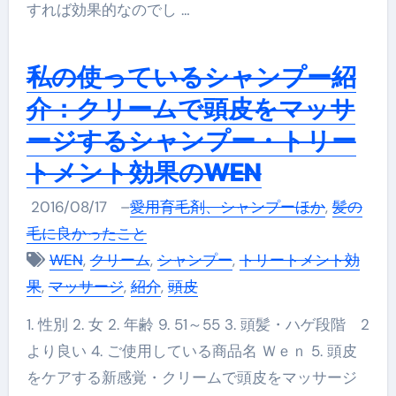
すれば効果的なのでし …
私の使っているシャンプー紹
介：クリームで頭皮をマッサ
ージするシャンプー・トリー
トメント効果のWEN
2016/08/17
–
愛用育毛剤、シャンプーほか
,
髪の
毛に良かったこと
WEN
,
クリーム
,
シャンプー
,
トリートメント効
果
,
マッサージ
,
紹介
,
頭皮
1. 性別 2. 女 2. 年齢 9. 51～55 3. 頭髪・ハゲ段階 2
より良い 4. ご使用している商品名 Ｗｅｎ 5. 頭皮
をケアする新感覚・クリームで頭皮をマッサージ