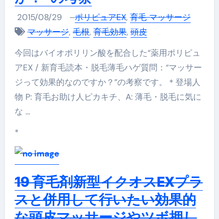
2015/08/29
–
ポリピュアEX
,
育毛 マッサージ
マッサージ
,
毛根
,
育毛効果
,
頭皮
今回はバイオポリリン酸を配合した“薬用ポリピュ
アEX / 新育毛読本・脱毛薄毛ハゲ質問：“マッサー
ジって効果的なのですか？”の考察です。＊登場人
物 P: 育毛お助け人ピカキチ、A: 薄毛・脱毛に気に
な …
*
19 育毛剤新型イクオスEXプラ
スと併用して行いたい効果的
な頭皮マッサージやツボ押し