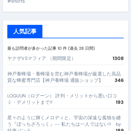
#shorts
人気記事
最も訪問者が多かった記事 10 件 (過去 28 日間)
ヤクザVSマフィア （期間限定）
1308
神戸養蜂場・養蜂場を営む神戸養蜂場が厳選した高品
質な蜂蜜専門店【神戸養蜂場 通販ショップ】
346
LOGUUN（ログーン） 評判・メリットから悪い口コ
ミ・デメリットまで!!
193
星々のように輝くメロディと、宇宙の深遠な孤独を纏
う『ぼっちざろっく』-- 私たちは一人ではない!! by
結束バンド
189