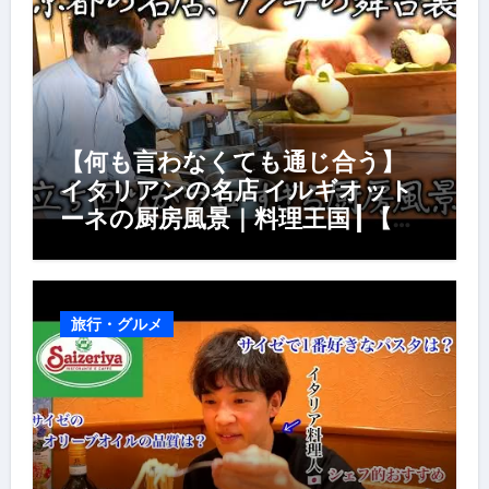
【何も言わなくても通じ合う】
イタリアンの名店 イルギオット
ーネの厨房風景｜料理王国 | 【厨
房の世界】【イタリアン】【営業
風景】
旅行・グルメ