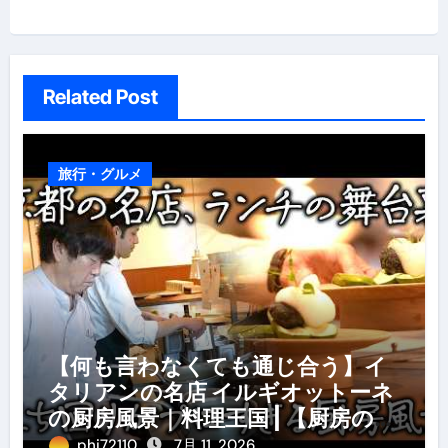
シ
ョ
ン
Related Post
旅行・グルメ
【何も言わなくても通じ合う】イ
タリアンの名店 イルギオットーネ
の厨房風景｜料理王国 | 【厨房の世
界】【イタリアン】【営業風景】
phi72110
7月 11, 2026