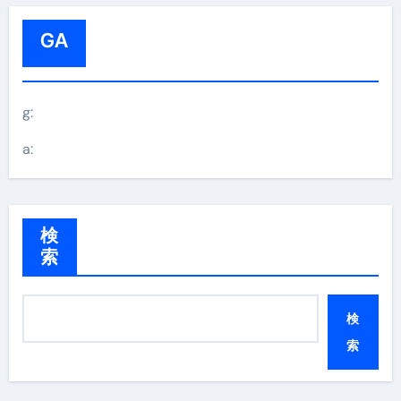
GA
g:
a:
検
索
検
索