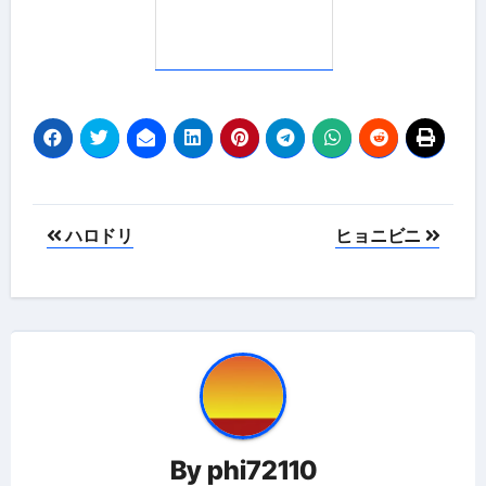
投
ハロドリ
ヒョニビニ
稿
ナ
ビ
ゲ
ー
By
phi72110