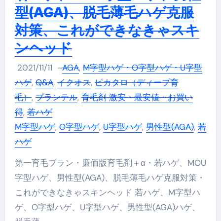
型(AGA)、脱毛薄毛ハゲ克服
対策、これができなきゃスキ
ンヘッド
2021/11/11
–
AGA
,
M字型ハゲ・O字型ハゲ・U字型
ハゲ
,
Q&A
,
イクオス
,
ピカタロ（ディープ育
毛）
,
プランテル
,
育毛剤 激安・最安値・お買い
得
,
若ハゲ
M字型ハゲ
,
O字型ハゲ
,
U字型ハゲ
,
男性型(AGA)
,
若
ハゲ
第一育毛プラン・廉価版育毛剤＋α・若ハゲ、MOU
字型ハゲ、男性型(AGA)、脱毛薄毛ハゲ克服対策・
これができなきゃスキンヘッド 若ハゲ、M字型ハ
ゲ、O字型ハゲ、U字型ハゲ、男性型(AGA)ハゲ、