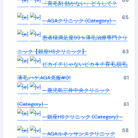
66
「育毛剤 効かない」どうして？
65
– AGAクリニック (Category) –
患者様満足度99％薄毛治療専門クリ
ニック【銀座HSクリニック】
63
ピカイチじゃないピカキチ育毛,脱毛,
薄毛,ハゲ,AGA克服#01
61
– 鹿児島三井中央クリニック
(Category) –
61
– 銀座HSクリニック (Category) –
58
– AGAルネッサンスクリニック