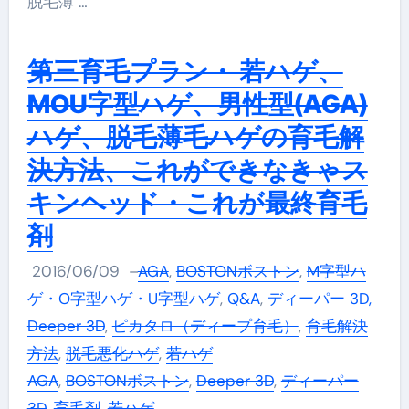
脱毛薄 …
第三育毛プラン・ 若ハゲ、
MOU字型ハゲ、男性型(AGA)
ハゲ、脱毛薄毛ハゲの育毛解
決方法、これができなきゃス
キンヘッド・これが最終育毛
剤
2016/06/09
–
AGA
,
BOSTONボストン
,
M字型ハ
ゲ・O字型ハゲ・U字型ハゲ
,
Q&A
,
ディーパー 3D,
Deeper 3D
,
ピカタロ（ディープ育毛）
,
育毛解決
方法
,
脱毛悪化ハゲ
,
若ハゲ
AGA
,
BOSTONボストン
,
Deeper 3D
,
ディーパー
3D
,
育毛剤
,
若ハゲ