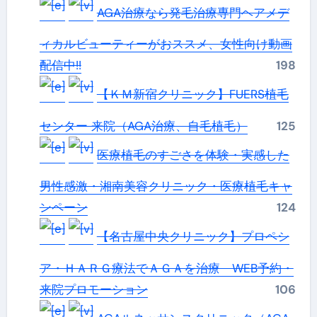
AGA治療なら発毛治療専門ヘアメデ
ィカルビューティーがおススメ、女性向け動画
配信中!!
198
【ＫＭ新宿クリニック】FUERS植毛
センター 来院（AGA治療、自毛植毛）
125
医療植毛のすごさを体験・実感した
男性感激・湘南美容クリニック・医療植毛キャ
ンペーン
124
【名古屋中央クリニック】プロペシ
ア・ＨＡＲＧ療法でＡＧＡを治療 WEB予約・
来院プロモーション
106