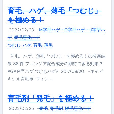
育毛、ハゲ、薄毛「つむじ」
を極める！
2022/02/28
–
M字型ハゲ・O字型ハゲ・U字型ハ
ゲ
,
脱毛悪化ハゲ
つむじ
,
ハゲ
,
育毛
,
薄毛
育毛、ハゲ、薄毛「つむじ」を極める！の検索結
果 38 件 フィンジア配合成分の期待できる効果？
AGA,M字ハゲ,つむじハゲ? 2017/08/20 -キャピ
キシル育毛剤, フィン …
育毛剤「発毛」を極める！
2022/02/25
–
育毛
,
育毛剤
,
脱毛悪化ハゲ