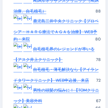
AGAルネッサンスクリニック（AGA
治療、自毛植毛）
88
鹿児島三井中央クリニック【プロペ
シア・ＨＡＲＧ療法でＡＧＡを治療】 WEB予
約・来院
80
自毛植毛界のレジェンドが率いる
【アスク井上クリニック】
78
自毛植毛・薄毛解決なら【アイラン
ドタワークリニック】 WEB申込後、来店
72
男性の頭髪の悩みに！【TOMクリニ
ック】美容外科
67