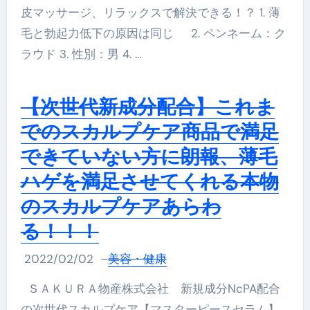
皮マッサージ、リラックスで解決できる！？ 1. 薄
毛と勃起力低下の原因は同じ 2. ペンネーム：ク
ラウド 3. 性別：男 4. …
【次世代新成分配合】これま
でのスカルプケア商品で満足
できていない方に朗報、薄毛
ハゲを満足させてくれる本物
のスカルプケアあらわ
る！！！
2022/02/02
–
美容・健康
ＳＡＫＵＲＡ物産株式会社 新規成分NcPA配合
の次世代スカルプケア【マスターピースセラム】