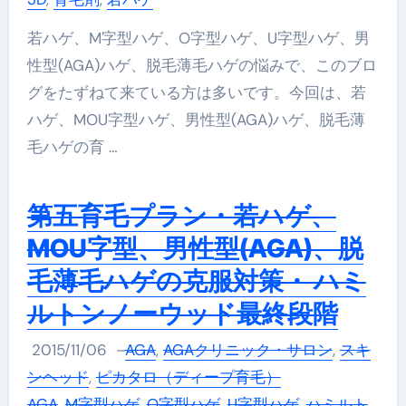
若ハゲ、M字型ハゲ、O字型ハゲ、U字型ハゲ、男
性型(AGA)ハゲ、脱毛薄毛ハゲの悩みで、このブロ
グをたずねて来ている方は多いです。今回は、若
ハゲ、MOU字型ハゲ、男性型(AGA)ハゲ、脱毛薄
毛ハゲの育 …
第五育毛プラン・若ハゲ、
MOU字型、男性型(AGA)、脱
毛薄毛ハゲの克服対策・ ハミ
ルトンノーウッド最終段階
2015/11/06
–
AGA
,
AGAクリニック・サロン
,
スキ
ンヘッド
,
ピカタロ（ディープ育毛）
AGA
,
M字型ハゲ
,
O字型ハゲ
,
U字型ハゲ
,
ハミルト