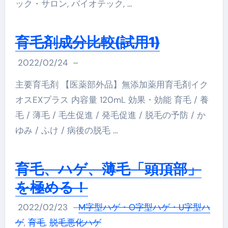
ック・サロン, バイオテック, …
育毛剤成分比較(試用1)
2022/02/24
–
主要育毛剤 【医薬部外品】無添加薬用育毛剤イク
オスEXプラス 内容量 120mL 効果・効能 育毛 / 養
毛 / 薄毛 / 毛生促進 / 発毛促進 / 脱毛の予防 / か
ゆみ / ふけ / 病後の脱毛 …
育毛、ハゲ、薄毛「頭頂部」
を極める！
2022/02/23
–
M字型ハゲ・O字型ハゲ・U字型ハ
ゲ
,
育毛
,
脱毛悪化ハゲ