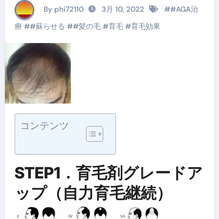
By phi72110
3月 10, 2022
#
#AGA治
療
#
#蘇らせる
#
#髪の毛
#
育毛
#
育毛効果
コンテンツ
STEP1．育毛剤グレードア
ップ（自力育毛継続）