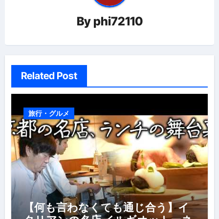
ー
By
phi72110
シ
ョ
ン
Related Post
旅行・グルメ
【何も言わなくても通じ合う】イ