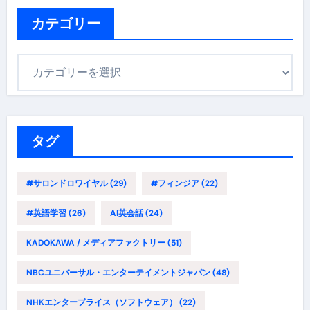
イ
ブ
カテゴリー
カ
テ
ゴ
リ
ー
タグ
#サロンドロワイヤル
(29)
#フィンジア
(22)
#英語学習
(26)
AI英会話
(24)
KADOKAWA / メディアファクトリー
(51)
NBCユニバーサル・エンターテイメントジャパン
(48)
NHKエンタープライス（ソフトウェア）
(22)