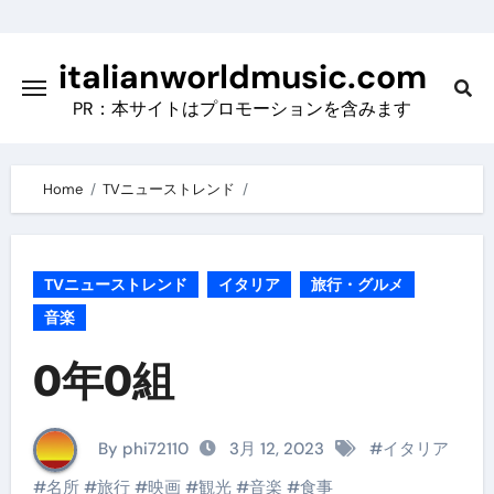
Skip
to
italianworldmusic.com
content
PR：本サイトはプロモーションを含みます
Home
TVニューストレンド
TVニューストレンド
イタリア
旅行・グルメ
音楽
0年0組
By phi72110
3月 12, 2023
#
イタリア
#
名所
#
旅行
#
映画
#
観光
#
音楽
#
食事