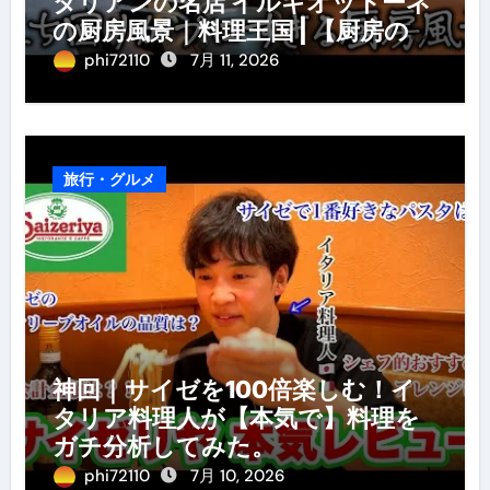
タリアンの名店 イルギオットーネ
の厨房風景｜料理王国 | 【厨房の世
界】【イタリアン】【営業風景】
phi72110
7月 11, 2026
旅行・グルメ
神回｜サイゼを100倍楽しむ！イ
タリア料理人が【本気で】料理を
ガチ分析してみた。
phi72110
7月 10, 2026