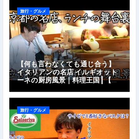
旅行・グルメ
【何も言わなくても通じ合う】
イタリアンの名店 イルギオット
ーネの厨房風景｜料理王国 | 【厨
房の世界】【イタリアン】【営業
風景】
旅行・グルメ