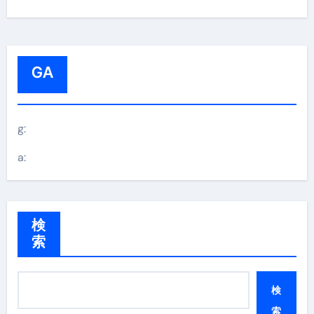
GA
g:
a:
検
索
検
索