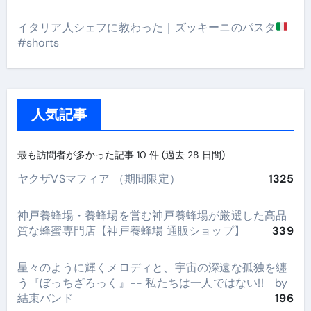
イタリア人シェフに教わった｜ズッキーニのパスタ
#shorts
人気記事
最も訪問者が多かった記事 10 件 (過去 28 日間)
ヤクザVSマフィア （期間限定）
1325
神戸養蜂場・養蜂場を営む神戸養蜂場が厳選した高品
質な蜂蜜専門店【神戸養蜂場 通販ショップ】
339
星々のように輝くメロディと、宇宙の深遠な孤独を纏
う『ぼっちざろっく』-- 私たちは一人ではない!! by
結束バンド
196