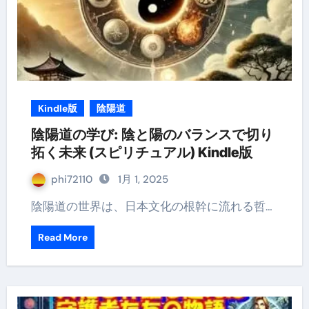
Kindle版
陰陽道
陰陽道の学び: 陰と陽のバランスで切り
拓く未来 (スピリチュアル) Kindle版
phi72110
1月 1, 2025
陰陽道の世界は、日本文化の根幹に流れる哲…
Read More