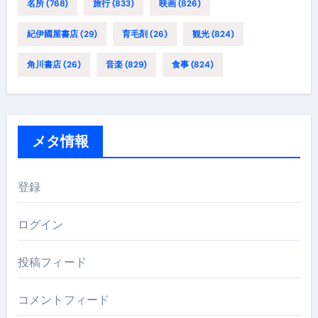
名所
(768)
旅行
(833)
映画
(826)
紀伊國屋書店
(29)
育毛剤
(26)
観光
(824)
角川書店
(26)
音楽
(829)
食事
(824)
メタ情報
登録
ログイン
投稿フィード
コメントフィード