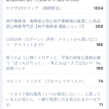
ヤクザVSマフィア （期間限定）
1334
神戸養蜂場・養蜂場を営む神戸養蜂場が厳選した高品
質な蜂蜜専門店【神戸養蜂場 通販ショップ】
358
LOGUUN（ログーン） 評判・メリットから悪い口コ
ミ・デメリットまで!!
196
星々のように輝くメロディと、宇宙の深遠な孤独を纏
う『ぼっちざろっく』-- 私たちは一人ではない!! by
結束バンド
189
ラビッド・ドッグズ （ブルーレイディスク）
74
​「イタリア旅行最高！いつか移住したい！」と思って
いる人が見たら、一瞬で現実に引き戻されるデータで
す。
71