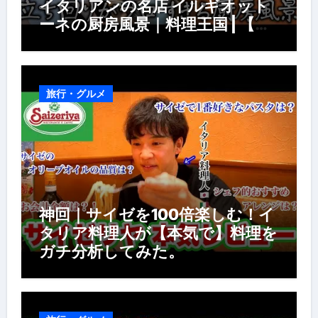
イタリアンの名店 イルギオット
ーネの厨房風景｜料理王国 | 【厨
房の世界】【イタリアン】【営業
風景】
旅行・グルメ
神回｜サイゼを100倍楽しむ！イ
タリア料理人が【本気で】料理を
ガチ分析してみた。