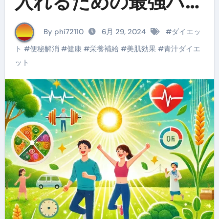
入れるための最強パー
トナー
By phi72110
6月 29, 2024
#
ダイエッ
ト
#
便秘解消
#
健康
#
栄養補給
#
美肌効果
#
青汁ダイエ
ット