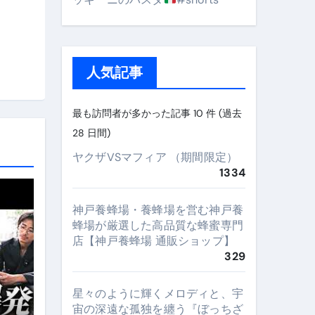
人気記事
最も訪問者が多かった記事 10 件 (過去
28 日間)
ヤクザVSマフィア （期間限定）
1334
神戸養蜂場・養蜂場を営む神戸養
蜂場が厳選した高品質な蜂蜜専門
店【神戸養蜂場 通販ショップ】
329
星々のように輝くメロディと、宇
宙の深遠な孤独を纏う『ぼっちざ