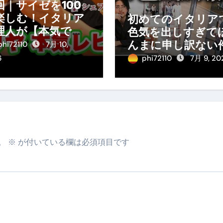
回｜サイゼを100
楽しむ！イタリア
初めてのイタリア
理人が【本気で】
色気を出しすぎて
理をガチ分析して
んまに申し訳ない
phi72110
7月 10,
た。
6
phi72110
7月 9, 20
。
※
が付いている欄は必須項目です