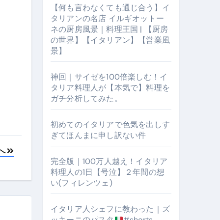
【何も言わなくても通じ合う】イ
タリアンの名店 イルギオットー
ネの厨房風景｜料理王国 | 【厨房
の世界】【イタリアン】【営業風
景】
神回｜サイゼを100倍楽しむ！イ
タリア料理人が【本気で】料理を
ガチ分析してみた。
【厨房の世界】【イタリアン】【営業風景】
初めてのイタリアで色気を出しす
ぎてほんまに申し訳ない件
へ
完全版｜100万人越え！イタリア
料理人の1日【号泣】２年間の想
い(フィレンツェ)
イタリア人シェフに教わった｜ズ
ッキーニのパスタ
#shorts