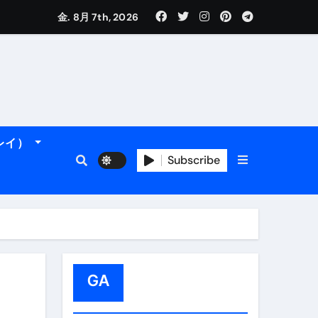
金. 8月 7th, 2026
れるデータです。
ーレイ）
Subscribe
フィ海岸へ！
トラブル回避のリアルな裏技アドバイスも
GA