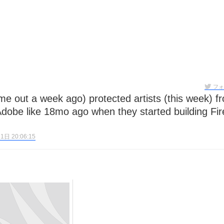
末ビリビリのランチ営業
ルーレイディスク）
レイディスク）
】ベストレストランを体験してみた結果…
フォ
と過ごしたイタリア
前最後の一週間】さよなら！イタリア！
Adobe like 18mo ago when they started building Fire
e things to do in Lake Como!
日 20:06:15
リア行きの飛行機乗り遅れ事件について
系ラーメン！イタリア人シェフ達に作ってみた結果…
スタを完全再現 #shorts
IAL-（4K ULTRA HD）