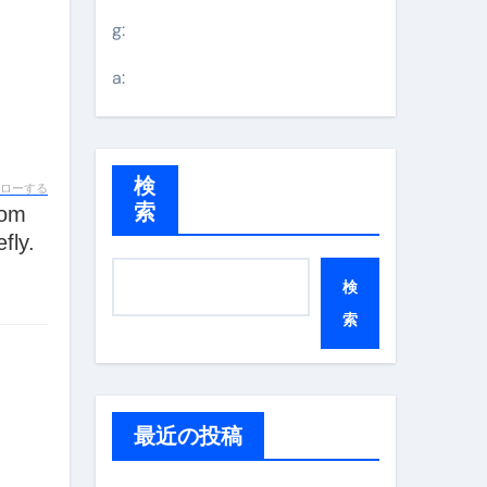
g:
a:
検
ローする
索
fly.
検
索
最近の投稿