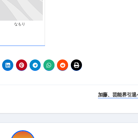
 （ブルーレイディスク）
航空券0円てマジ？&アジア飯食べ尽くし
なもり
horts
#shorts
 domenica! – Podcast #8
【ペスト・ジェノベーゼ】が衝撃のうまさ！
タリアンの名店 イルギオットーネの厨房風景｜料理王国 | 
加藤、芸能界引退