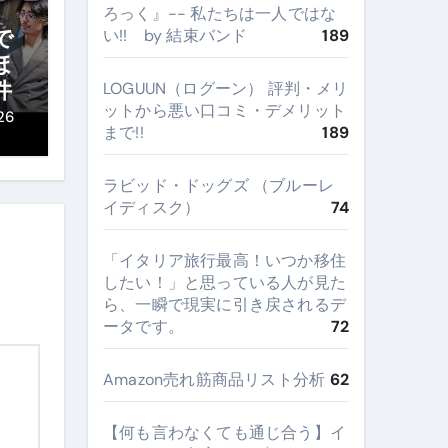
ろっく』-- 私たちは一人ではな
で
い!! by 結束バンド
189
ほ
件
LOGUUN（ログーン） 評判・メリ
ットから悪い口コミ・デメリット
26
まで!!
189
ラビッド・ドッグズ （ブルーレ
イディスク）
74
​「イタリア旅行最高！いつか移住
したい！」と思っている人が見た
ら、一瞬で現実に引き戻されるデ
ータです。
72
Amazon売れ筋商品リスト分析
62
【何も言わなくても通じ合う】イ