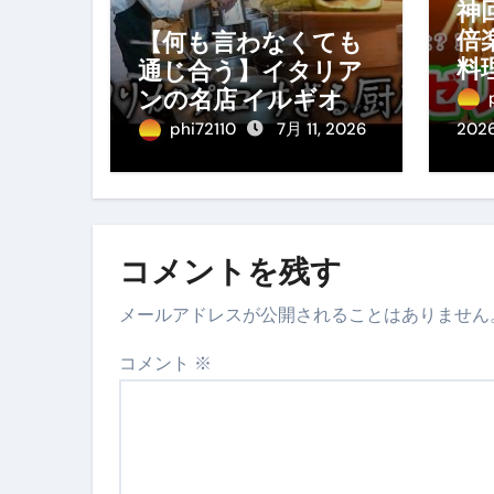
神
倍
【何も言わなくても
料
通じ合う】イタリア
料
ンの名店 イルギオッ
み
トーネの厨房風景｜
phi72110
7月 11, 2026
202
料理王国 | 【厨房の世
界】【イタリアン】
【営業風景】
コメントを残す
メールアドレスが公開されることはありません
コメント
※