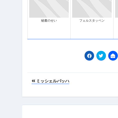
フェノミナ-4K吹替音声収録版-
2026年料理人ローマへ行く！
秘書のせい
フェルスタッペン
今年一番美味しい【卵かけご飯】#s
イタリア流
カリカリ羽つきポテト
イタリア旅行体験談＆オススメスポット｜a
本場イタリア観光客の来ない店
【何も言わなくても通じ合う】イ
投
ミッシェルバッハ
稿
ナ
ビ