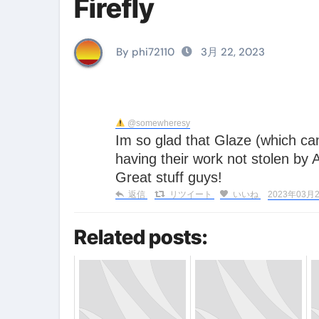
Firefly
イタリア料理店【営業風景】週
笑む窓のある家 4K修復版 （ブ
By phi72110
3月 22, 2023
ゼダー/死霊の復活祭 （ブルー
死ぬまでに行きたい！【３つ星
@somewheresy
【Vlog：July 2025】マリナ
Im so glad that Glaze (which came out a week ago) protected artists (this week) from
イタリアでの最後の仕事【帰国
having their work not stolen by 
Great stuff guys!
Lake Como, Italy VLOG | Awesom
返信
リツイート
いいね
2023年03月21
【Instagram Live】イタ
Related posts:
【賄いラーメン】人生初の二郎
【トマトパスタ】三ツ星シェフのパ
フェノミナ-4K吹替音声収録版 SPEC