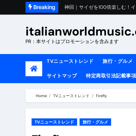
Skip
Breaking
初めてのイタリアで色気を出し
to
完全版｜100万人越え！イタリア
content
italianworldmusic
イタリア人シェフに教わった｜
PR：本サイトはプロモーションを含みます
​「イタリア旅行最高！いつか移
イタリアNo. 1肉料理【ポルケッ
TVニューストレンド
旅行・グルメ
【イタリア】グルメと絶景の子
サイトマップ
特定商取引法記載事項
ラビッド・ドッグズ （ブルーレ
【vlog】超弾丸！！！仕事終わ
Home
TVニューストレンド
Firefly
【カルボナーラの世界】イタリア料理
TRUE COLORS （ブルーレイデ
TVニューストレンド
旅行・グルメ
TRUE COLORS