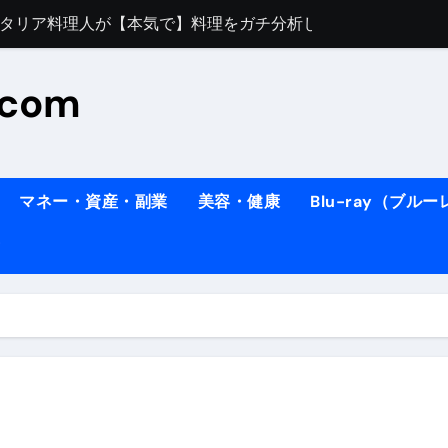
すぎてほんまに申し訳ない件
料理人の1日【号泣】２年間の想い(フィレンツェ)
.com
ズッキーニのパスタ
#shorts
住したい！」と思っている人が見たら、一瞬で現実に引き戻さ
タ】スーパーの豚肉が大変身#shorts
マネー・資産・副業
美容・健康
Blu-ray（ブル
連れイタリア旅行
南イタリアの楽園・ポジターノ＆アマル
イディスク）
りに3都市巡る、４泊６日イタリア女子旅vlog
 #Shorts
ィスク）