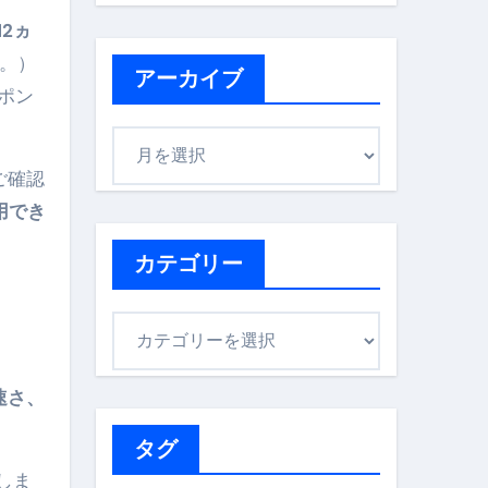
2ヵ
。）
アーカイブ
ポン
ア
ー
ご確認
カ
用でき
イ
ブ
カテゴリー
カ
テ
ゴ
速さ、
リ
ー
タグ
しま