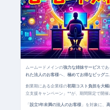
フェノミナ-4K吹替音声収録版-
2026年料理人ローマへ行く！
今年一番美味しい【卵かけご飯】#s
イタリア流
カリカリ羽つきポテト
イタリア旅行体験談＆オススメスポット｜a
本場イタリア観光客の来ない店
【何も言わなくても通じ合う】イ
ムームードメインの
強力な姉妹サービス
であ
れた法人のお客様
へ、
極めてお得なビッグニ
創業期にある企業様の
初期コスト負担を大幅
立支援キャンペーン」**が、期間限定で開催
「
設立1年未満の法人のお客様
」を対象に、