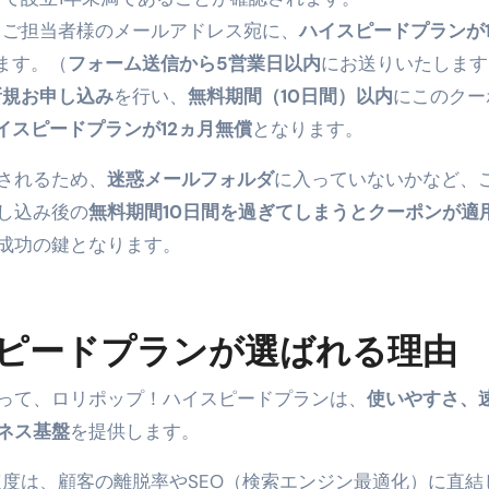
後、ご担当者様のメールアドレス宛に、
ハイスピードプランが1
ます。（
フォーム送信から5営業日以内
にお送りいたします
新規お申し込み
を行い、
無料期間（10日間）以内
にこのクー
イスピードプランが12ヵ月無償
となります。
されるため、
迷惑メールフォルダ
に入っていないかなど、
し込み後の
無料期間10日間を過ぎてしまうとクーポンが適
成功の鍵となります。
ピードプランが選ばれる理由
って、ロリポップ！ハイスピードプランは、
使いやすさ、
ネス基盤
を提供します。
示速度は、顧客の離脱率やSEO（検索エンジン最適化）に直結