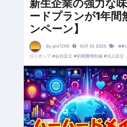
新生企業の強力な
イタリア料理店【営業風景】週
ードプランが1年間
笑む窓のある家 4K修復版 （ブ
ンペーン】
ゼダー/死霊の復活祭 （ブルー
死ぬまでに行きたい！【３つ星
By phi72110
10月 10, 2025
#
#
【Vlog：July 2025】マリナ
ロリポップ
#
会社設立
#
初期費用削減
#
法人設立
イタリアでの最後の仕事【帰国
Lake Como, Italy VLOG | Awesom
【Instagram Live】イタ
【賄いラーメン】人生初の二郎
【トマトパスタ】三ツ星シェフのパ
フェノミナ-4K吹替音声収録版 SPEC