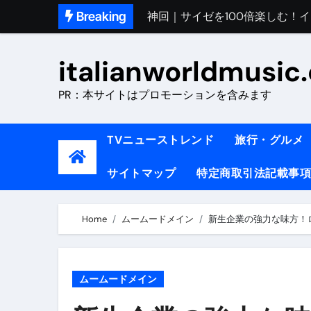
神回｜サイゼを100倍楽しむ！
Skip
Breaking
to
初めてのイタリアで色気を出し
content
完全版｜100万人越え！イタリア
italianworldmusic
イタリア人シェフに教わった｜
PR：本サイトはプロモーションを含みます
​「イタリア旅行最高！いつか移
TVニューストレンド
旅行・グルメ
イタリアNo. 1肉料理【ポルケッ
【イタリア】グルメと絶景の子
サイトマップ
特定商取引法記載事項
ラビッド・ドッグズ （ブルーレ
Home
ムームードメイン
新生企業の強力な味方！
【vlog】超弾丸！！！仕事終わ
【カルボナーラの世界】イタリア料理
TRUE COLORS （ブルーレイデ
ムームードメイン
TRUE COLORS