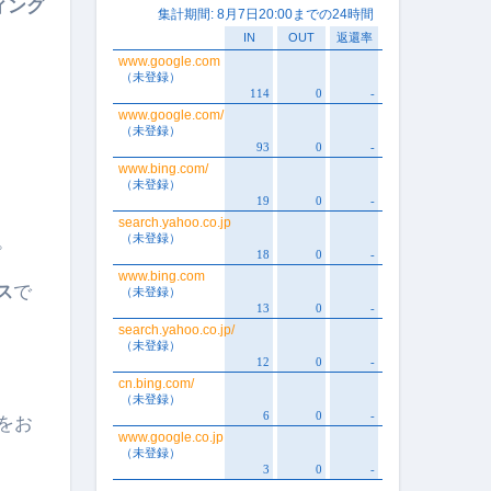
ィング
。
ス
で
をお