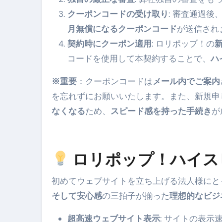
クーポンコードの受け取り
: 審査通過
月無償になるクーポンコード
が送信され
契約時にクーポン適用
: ロリポップ！の
コードを使用して本契約することで、
ハ
※重要
：クーポンコードは
メール内でご案内
を忘れずにお願いいたします。また、新規申
なくなる
ため、
スピード感を持った手続き
が
ロリポップ！ハイス
初めてウェブサイトを立ち上げる法人様にと
そして安心感
の三拍子が揃った
理想的なビジ
超高速ウェブサイト表示
: サイトの表