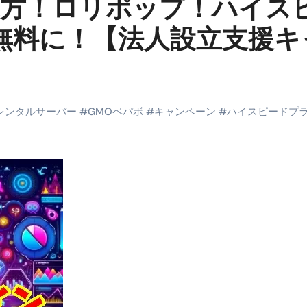
味方！ロリポップ！ハイス
末ビリビリのランチ営業
無料に！【法人設立支援キ
ルーレイディスク）
レイディスク）
】ベストレストランを体験してみた結果…
レンタルサーバー
#
GMOペパボ
#
キャンペーン
#
ハイスピードプ
と過ごしたイタリア
前最後の一週間】さよなら！イタリア！
e things to do in Lake Como!
リア行きの飛行機乗り遅れ事件について
系ラーメン！イタリア人シェフ達に作ってみた結果…
スタを完全再現 #shorts
IAL-（4K ULTRA HD）