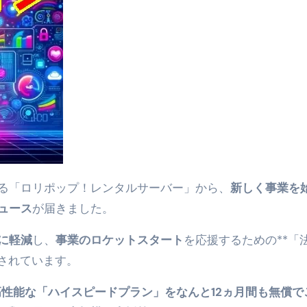
 （ブルーレイディスク）
航空券0円てマジ？&アジア飯食べ尽くし
horts
#shorts
 domenica! – Podcast #8
【ペスト・ジェノベーゼ】が衝撃のうまさ！
タリアンの名店 イルギオットーネの厨房風景｜料理王国 | 
る「ロリポップ！レンタルサーバー」から、
新しく事業を
ュース
が届きました。
に軽減
し、
事業のロケットスタート
を応援するための**「
されています。
高性能な「ハイスピードプラン」をなんと12ヵ月間も無償で