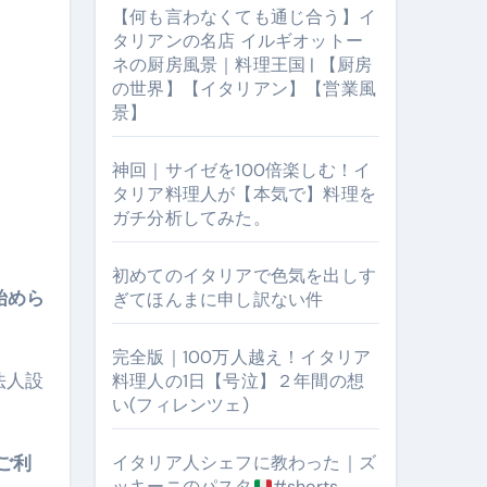
【何も言わなくても通じ合う】イ
タリアンの名店 イルギオットー
ネの厨房風景｜料理王国 | 【厨房
の世界】【イタリアン】【営業風
景】
神回｜サイゼを100倍楽しむ！イ
タリア料理人が【本気で】料理を
ガチ分析してみた。
初めてのイタリアで色気を出しす
【厨房の世界】【イタリアン】【営業風景】
始めら
ぎてほんまに申し訳ない件
完全版｜100万人越え！イタリア
法人設
料理人の1日【号泣】２年間の想
い(フィレンツェ)
ご利
イタリア人シェフに教わった｜ズ
ッキーニのパスタ
#shorts