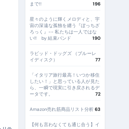
まで!!
196
星々のように輝くメロディと、宇
宙の深遠な孤独を纏う『ぼっちざ
ろっく』-- 私たちは一人ではな
い!! by 結束バンド
190
ラビッド・ドッグズ （ブルーレ
イディスク）
77
​「イタリア旅行最高！いつか移住
したい！」と思っている人が見た
ら、一瞬で現実に引き戻されるデ
ータです。
72
Amazon売れ筋商品リスト分析
63
【何も言わなくても通じ合う】イ