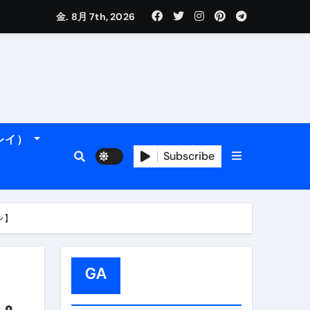
金. 8月 7th, 2026
れるデータです。
ーレイ）
Subscribe
フィ海岸へ！
トラブル回避のリアルな裏技アドバイスも
ン】
GA