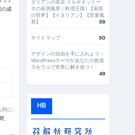
ュリテ
タリアンの名店 イルギオットー
ネの厨房風景｜料理王国 | 【厨房
業の成
の世界】【イタリアン】【営業風
景】
59
サイトマップ
50
デザインの自由を手に入れよう -
WordPressテーマがあなたの創造
力をウェブ世界に解き放つ！
49
HB
も特に
間
、