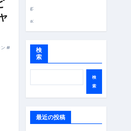
ピ
g:
ャ
a:
ラン
#
検
索
検
索
最近の投稿