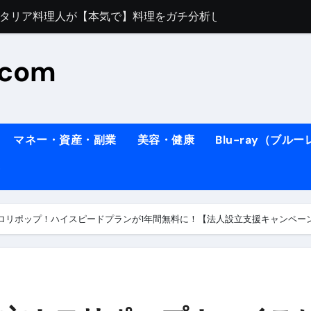
イタリア料理人が【本気で】料理をガチ分析してみた。
すぎてほんまに申し訳ない件
料理人の1日【号泣】２年間の想い(フィレンツェ)
.com
ズッキーニのパスタ
#shorts
住したい！」と思っている人が見たら、一瞬で現実に引き戻さ
マネー・資産・副業
美容・健康
Blu-ray（ブル
タ】スーパーの豚肉が大変身#shorts
連れイタリア旅行
南イタリアの楽園・ポジターノ＆アマル
イディスク）
ロリポップ！ハイスピードプランが1年間無料に！【法人設立支援キャンペー
りに3都市巡る、４泊６日イタリア女子旅vlog
 #Shorts
ィスク）