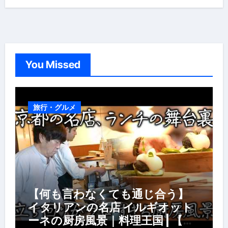
You Missed
旅行・グルメ
【何も言わなくても通じ合う】
イタリアンの名店 イルギオット
ーネの厨房風景｜料理王国 | 【厨