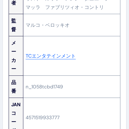
者
マッラ ファブリツィオ・コントリ
監
マルコ・ベロッキオ
督
メ
ー
TCエンタテインメント
カ
ー
品
n_1058tcbd1749
番
JAN
コ
4571519933777
ー