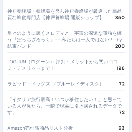
神戸養蜂場・養蜂場を営む神戸養蜂場が厳選した高品
質な蜂蜜専門店【神戸養蜂場 通販ショップ】
350
星々のように輝くメロディと、宇宙の深遠な孤独を纏
う『ぼっちざろっく』-- 私たちは一人ではない!! by
結束バンド
200
LOGUUN（ログーン） 評判・メリットから悪い口コ
ミ・デメリットまで!!
196
ラビッド・ドッグズ （ブルーレイディスク）
72
​「イタリア旅行最高！いつか移住したい！」と思って
いる人が見たら、一瞬で現実に引き戻されるデータで
す。
72
Amazon売れ筋商品リスト分析
63