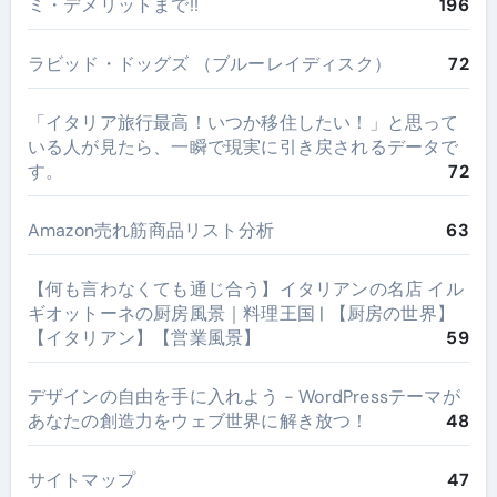
ミ・デメリットまで!!
196
ラビッド・ドッグズ （ブルーレイディスク）
72
​「イタリア旅行最高！いつか移住したい！」と思って
いる人が見たら、一瞬で現実に引き戻されるデータで
す。
72
Amazon売れ筋商品リスト分析
63
【何も言わなくても通じ合う】イタリアンの名店 イル
ギオットーネの厨房風景｜料理王国 | 【厨房の世界】
【イタリアン】【営業風景】
59
デザインの自由を手に入れよう - WordPressテーマが
あなたの創造力をウェブ世界に解き放つ！
48
サイトマップ
47