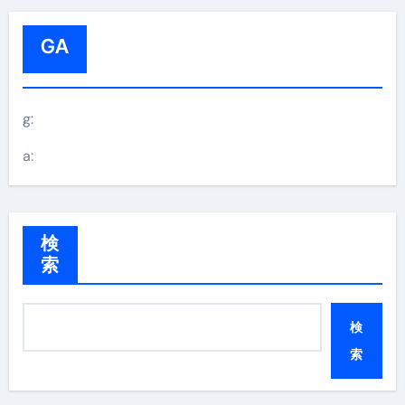
GA
g:
a:
検
索
検
索