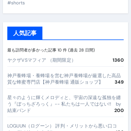
#shorts
人気記事
最も訪問者が多かった記事 10 件 (過去 28 日間)
ヤクザVSマフィア （期間限定）
1360
神戸養蜂場・養蜂場を営む神戸養蜂場が厳選した高品
質な蜂蜜専門店【神戸養蜂場 通販ショップ】
349
星々のように輝くメロディと、宇宙の深遠な孤独を纏
う『ぼっちざろっく』-- 私たちは一人ではない!! by
結束バンド
200
LOGUUN（ログーン） 評判・メリットから悪い口コ