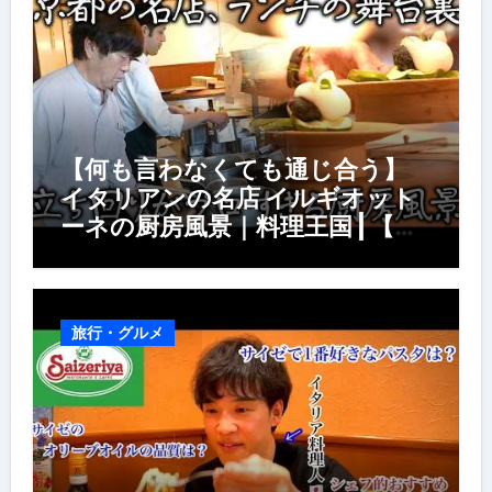
【何も言わなくても通じ合う】
イタリアンの名店 イルギオット
ーネの厨房風景｜料理王国 | 【厨
房の世界】【イタリアン】【営業
風景】
旅行・グルメ