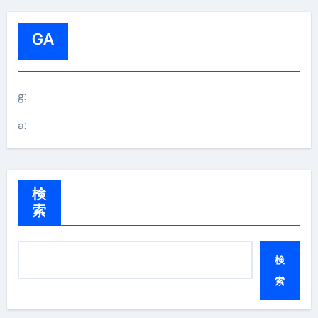
GA
g:
a:
検
索
検
索