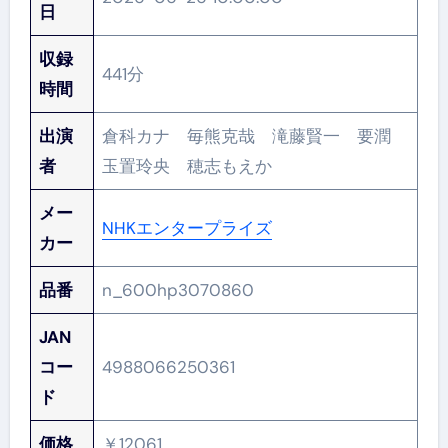
日
収録
441分
時間
出演
倉科カナ 毎熊克哉 滝藤賢一 要潤
者
玉置玲央 穂志もえか
メー
NHKエンタープライズ
カー
品番
n_600hp3070860
JAN
コー
4988066250361
ド
価格
￥12061