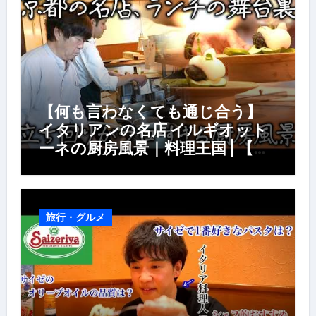
【何も言わなくても通じ合う】
イタリアンの名店 イルギオット
ーネの厨房風景｜料理王国 | 【厨
房の世界】【イタリアン】【営業
風景】
旅行・グルメ