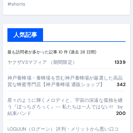
#shorts
人気記事
最も訪問者が多かった記事 10 件 (過去 28 日間)
ヤクザVSマフィア （期間限定）
1339
神戸養蜂場・養蜂場を営む神戸養蜂場が厳選した高品
質な蜂蜜専門店【神戸養蜂場 通販ショップ】
342
星々のように輝くメロディと、宇宙の深遠な孤独を纏
う『ぼっちざろっく』-- 私たちは一人ではない!! by
結束バンド
200
LOGUUN（ログーン） 評判・メリットから悪い口コ