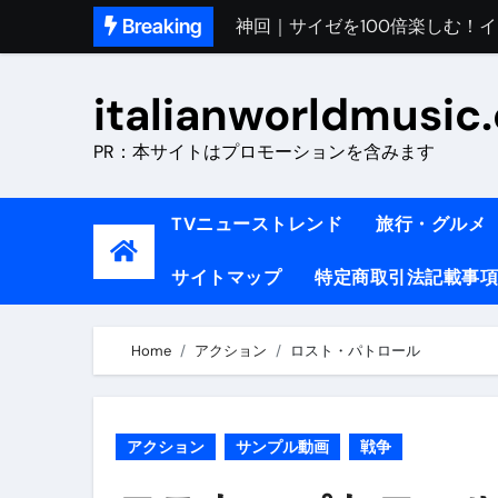
Skip
Breaking
初めてのイタリアで色気を出し
to
完全版｜100万人越え！イタリア
content
italianworldmusic
イタリア人シェフに教わった｜
PR：本サイトはプロモーションを含みます
​「イタリア旅行最高！いつか移
イタリアNo. 1肉料理【ポルケッ
TVニューストレンド
旅行・グルメ
【イタリア】グルメと絶景の子
サイトマップ
特定商取引法記載事項
ラビッド・ドッグズ （ブルーレ
【vlog】超弾丸！！！仕事終わ
Home
アクション
ロスト・パトロール
【カルボナーラの世界】イタリア料理
TRUE COLORS （ブルーレイデ
アクション
サンプル動画
戦争
TRUE COLORS