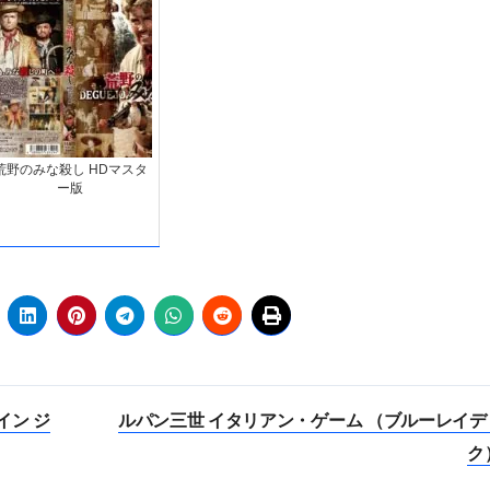
荒野のみな殺し HDマスタ
ー版
イン ジ
ルパン三世 イタリアン・ゲーム （ブルーレイデ
ク