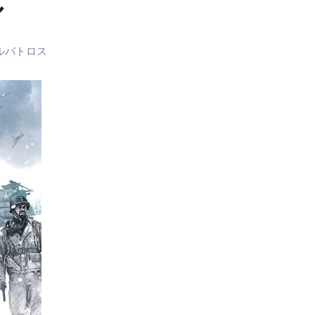
ル
末ビリビリのランチ営業
ルーレイディスク）
ルバトロス
レイディスク）
】ベストレストランを体験してみた結果…
と過ごしたイタリア
前最後の一週間】さよなら！イタリア！
e things to do in Lake Como!
リア行きの飛行機乗り遅れ事件について
系ラーメン！イタリア人シェフ達に作ってみた結果…
スタを完全再現 #shorts
IAL-（4K ULTRA HD）