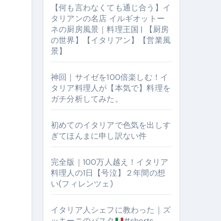
【何も言わなくても通じ合う】イ
タリアンの名店 イルギオットー
ネの厨房風景｜料理王国 | 【厨房
の世界】【イタリアン】【営業風
景】
神回｜サイゼを100倍楽しむ！イ
タリア料理人が【本気で】料理を
ガチ分析してみた。
【厨房の世界】【イタリアン】【営業風景】
初めてのイタリアで色気を出しす
ぎてほんまに申し訳ない件
完全版｜100万人越え！イタリア
料理人の1日【号泣】２年間の想
い(フィレンツェ)
イタリア人シェフに教わった｜ズ
ッキーニのパスタ
#shorts