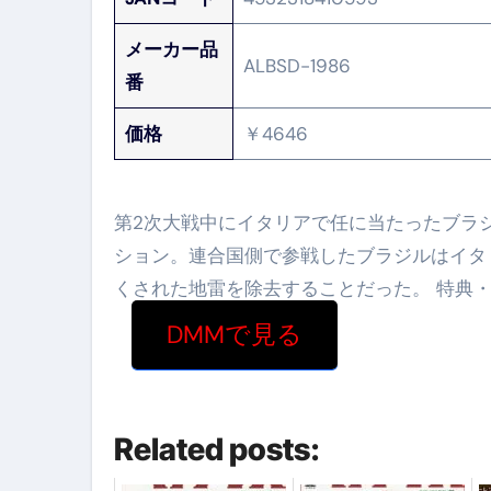
メーカー品
ALBSD-1986
番
価格
￥4646
第2次大戦中にイタリアで任に当たったブラ
ション。連合国側で参戦したブラジルはイタ
くされた地雷を除去することだった。 特典・セット商品
DMMで見る
Related posts: