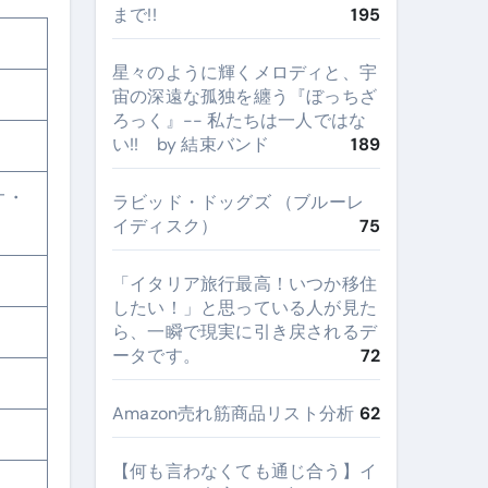
まで!!
195
星々のように輝くメロディと、宇
宙の深遠な孤独を纏う『ぼっちざ
ろっく』-- 私たちは一人ではな
い!! by 結束バンド
189
オ・
ラビッド・ドッグズ （ブルーレ
イディスク）
75
​「イタリア旅行最高！いつか移住
したい！」と思っている人が見た
ら、一瞬で現実に引き戻されるデ
ータです。
72
Amazon売れ筋商品リスト分析
62
【何も言わなくても通じ合う】イ