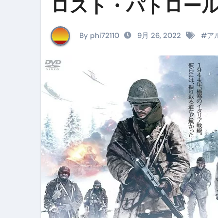
ロスト・パトロー
イタリア料理店【営業風景】週
笑む窓のある家 4K修復版 （ブ
By phi72110
9月 26, 2022
#
ア
ゼダー/死霊の復活祭 （ブルー
死ぬまでに行きたい！【３つ星
【Vlog：July 2025】マリナ
イタリアでの最後の仕事【帰国
Lake Como, Italy VLOG | Awesom
【Instagram Live】イタ
【賄いラーメン】人生初の二郎
【トマトパスタ】三ツ星シェフのパ
フェノミナ-4K吹替音声収録版 SPEC