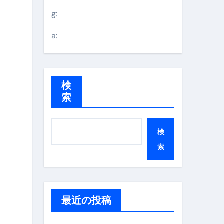
g:
a:
検
索
検
索
最近の投稿