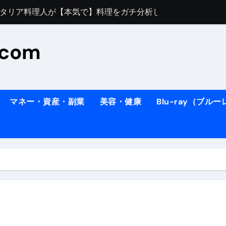
すぎてほんまに申し訳ない件
料理人の1日【号泣】２年間の想い(フィレンツェ)
.com
ズッキーニのパスタ
#shorts
住したい！」と思っている人が見たら、一瞬で現実に引き戻さ
タ】スーパーの豚肉が大変身#shorts
マネー・資産・副業
美容・健康
Blu-ray（ブル
連れイタリア旅行
南イタリアの楽園・ポジターノ＆アマル
イディスク）
りに3都市巡る、４泊６日イタリア女子旅vlog
 #Shorts
ィスク）