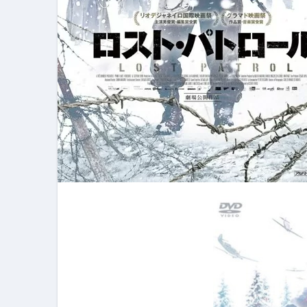
フェノミナ-4K吹替音声収録版-
2026年料理人ローマへ行く！
今年一番美味しい【卵かけご飯】#s
イタリア流
カリカリ羽つきポテト
イタリア旅行体験談＆オススメスポット｜a
本場イタリア観光客の来ない店
【何も言わなくても通じ合う】イ