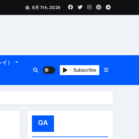
金. 8月 7th, 2026
れるデータです。
ーレイ）
Subscribe
フィ海岸へ！
トラブル回避のリアルな裏技アドバイスも
GA