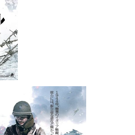
 （ブルーレイディスク）
航空券0円てマジ？&アジア飯食べ尽くし
horts
#shorts
 domenica! – Podcast #8
【ペスト・ジェノベーゼ】が衝撃のうまさ！
タリアンの名店 イルギオットーネの厨房風景｜料理王国 | 