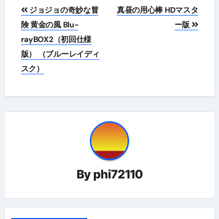
投
ジョジョの奇妙な冒
真昼の用心棒 HDマスタ
稿
険 黄金の風 Blu-
ー版
rayBOX2（初回仕様
ナ
版） （ブルーレイディ
ビ
スク）
ゲ
ー
シ
ョ
ン
By
phi72110