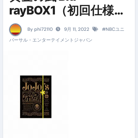
rayBOX1（初回仕様
版） （ブルーレイデ
By phi72110
9月 11, 2022
#
NBCユニ
ィスク）
バーサル・エンターテイメントジャパン