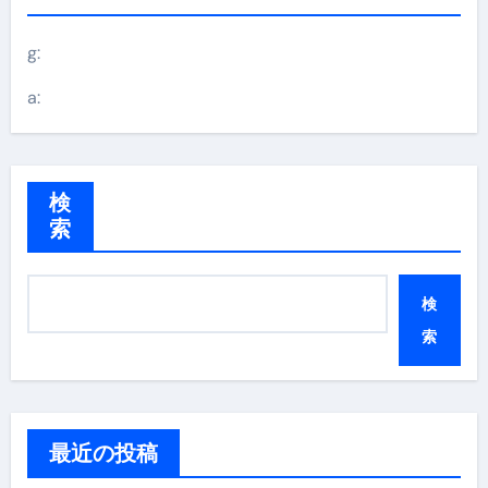
g:
a:
検
索
検
索
最近の投稿