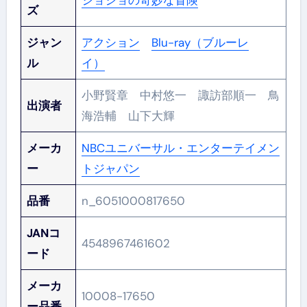
ジョジョの奇妙な冒険
ズ
ジャン
アクション
Blu-ray（ブルーレ
ル
イ）
小野賢章 中村悠一 諏訪部順一 鳥
出演者
海浩輔 山下大輝
メーカ
NBCユニバーサル・エンターテイメン
ー
トジャパン
品番
n_6051000817650
JANコ
4548967461602
ード
メーカ
10008-17650
ー品番