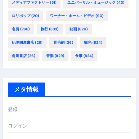
メディアファクトリー
(51)
ユニバーサル・ミュージック
(43)
ロリポップ
(20)
ワーナー・ホーム・ビデオ
(90)
名所
(768)
旅行
(833)
映画
(826)
紀伊國屋書店
(29)
育毛剤
(26)
観光
(824)
角川書店
(26)
音楽
(829)
食事
(824)
メタ情報
登録
ログイン