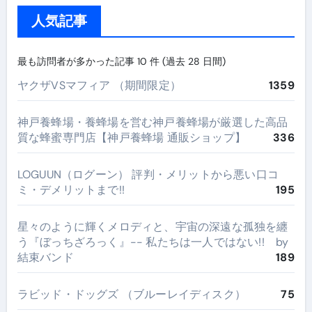
人気記事
最も訪問者が多かった記事 10 件 (過去 28 日間)
ヤクザVSマフィア （期間限定）
1359
神戸養蜂場・養蜂場を営む神戸養蜂場が厳選した高品
質な蜂蜜専門店【神戸養蜂場 通販ショップ】
336
LOGUUN（ログーン） 評判・メリットから悪い口コ
ミ・デメリットまで!!
195
星々のように輝くメロディと、宇宙の深遠な孤独を纏
う『ぼっちざろっく』-- 私たちは一人ではない!! by
結束バンド
189
ラビッド・ドッグズ （ブルーレイディスク）
75