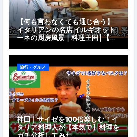
【何も言わなくても通じ合う】
イタリアンの名店 イルギオット
ーネの厨房風景｜料理王国 | 【厨
房の世界】【イタリアン】【営業
風景】
旅行・グルメ
神回｜サイゼを100倍楽しむ！イ
タリア料理人が【本気で】料理を
ガチ分析してみた。