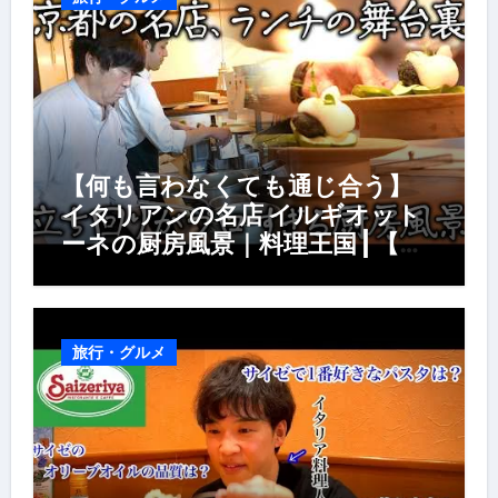
【何も言わなくても通じ合う】
イタリアンの名店 イルギオット
ーネの厨房風景｜料理王国 | 【厨
房の世界】【イタリアン】【営業
風景】
旅行・グルメ