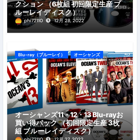
クション （6枚組 初回限定生産 ブ
ルーレイディスク）
phi72110
12月 28, 2022
Blu-ray（ブルーレイ）
オーシャンズ
オーシャンズ11・12・13 Blu-rayお
買い得パック （初回限定生産 3枚
組 ブルーレイディスク）
phi72110
12月 27, 2022