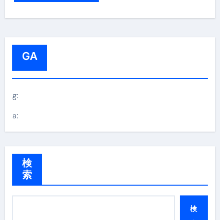
GA
g:
a:
検
索
検