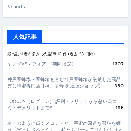
#shorts
人気記事
最も訪問者が多かった記事 10 件 (過去 28 日間)
ヤクザVSマフィア （期間限定）
1307
神戸養蜂場・養蜂場を営む神戸養蜂場が厳選した高品
質な蜂蜜専門店【神戸養蜂場 通販ショップ】
360
LOGUUN（ログーン） 評判・メリットから悪い口コ
ミ・デメリットまで!!
196
星々のように輝くメロディと、宇宙の深遠な孤独を纏
う『ぼっちざろっく』-- 私たちは一人ではない!! by