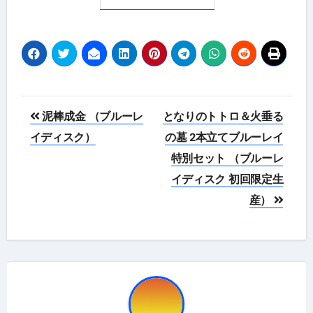
投
泥棒成金 （ブルーレ
となりのトトロ＆火垂る
稿
イディスク）
の墓 2本立てブルーレイ
特別セット （ブルーレ
ナ
イディスク 初回限定生
ビ
産）
ゲ
ー
シ
ョ