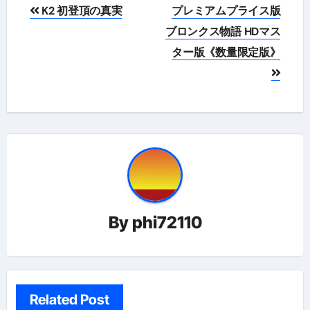
投
K2 初登頂の真実
プレミアムプライス版
稿
ブロンクス物語 HDマス
ター版《数量限定版》
ナ
ビ
ゲ
ー
シ
ョ
By
phi72110
ン
Related Post