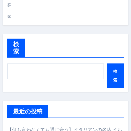
g:
a:
検
索
検
索
最近の投稿
【何も言わなくても通じ合う】イタリアンの名店 イル