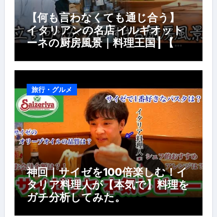
【何も言わなくても通じ合う】
イタリアンの名店 イルギオット
ーネの厨房風景｜料理王国 | 【厨
房の世界】【イタリアン】【営業
風景】
旅行・グルメ
神回｜サイゼを100倍楽しむ！イ
タリア料理人が【本気で】料理を
ガチ分析してみた。