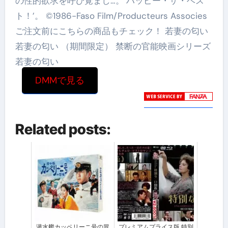
の性的欲求を呼び覚まし…。‘ハッピー・ザ・ベス
ト！’。 ©1986-Faso Film/Producteurs Associes
ご注文前にこちらの商品もチェック！ 若妻の匂い
若妻の匂い （期間限定） 禁断の官能映画シリーズ
若妻の匂い
DMMで見る
Related posts:
潜水艦カッペリーニ号の冒
プレミアムプライス版 特別