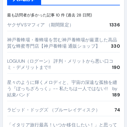
最も訪問者が多かった記事 10 件 (過去 28 日間)
ヤクザVSマフィア （期間限定）
1336
神戸養蜂場・養蜂場を営む神戸養蜂場が厳選した高品
質な蜂蜜専門店【神戸養蜂場 通販ショップ】
330
LOGUUN（ログーン） 評判・メリットから悪い口コ
ミ・デメリットまで!!
190
星々のように輝くメロディと、宇宙の深遠な孤独を纏
う『ぼっちざろっく』-- 私たちは一人ではない!! by
結束バンド
189
ラビッド・ドッグズ （ブルーレイディスク）
74
​「イタリア旅行最高！いつか移住したい！」と思って