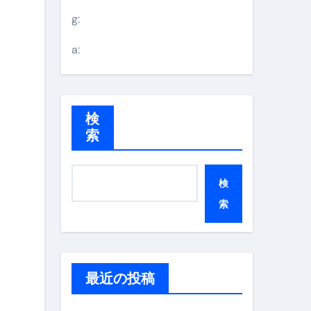
g:
a:
検
索
検
索
最近の投稿