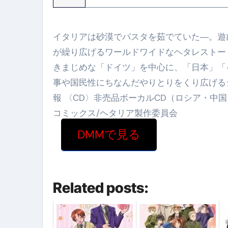
イタリアは砂漠でパスタを茹でていた―。遊
が繰り広げるワールドワイドなヘタレストー
きまじめな「ドイツ」を中心に、「日本」「
事や国民性にちなんだやりとりをくり広げるシ
報 〈CD〉非売品ボーカルCD（ロシア・中国
コミックス/ヘタリア製作委員会
DMMで見る
Related posts: