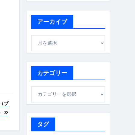
アーカイブ
ア
ー
カ
イ
ブ
カテゴリー
カ
テ
 （ブ
ゴ
）
リ
ー
タグ