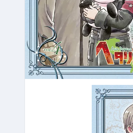
フェノミナ-4K吹替音声収録版-
2026年料理人ローマへ行く！
今年一番美味しい【卵かけご飯】#s
イタリア流
カリカリ羽つきポテト
イタリア旅行体験談＆オススメスポット｜a
本場イタリア観光客の来ない店
【何も言わなくても通じ合う】イ