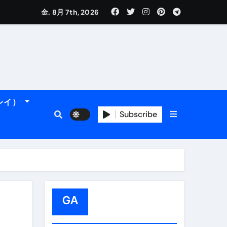
金. 8月 7th, 2026
れるデータです。
ーレイ）
フィ海岸へ！
トラブル回避のリアルな裏技アドバイスも
Subscribe
GA