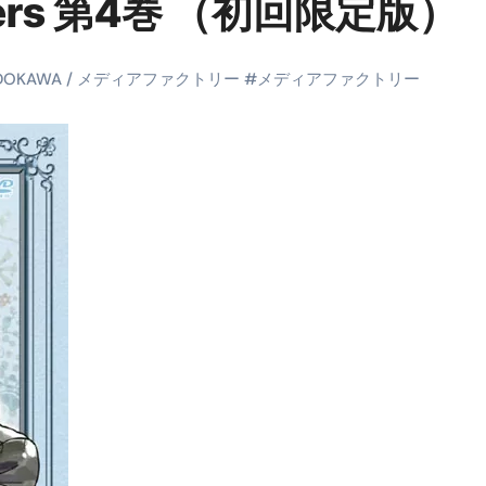
wers 第4巻 （初回限定版）
末ビリビリのランチ営業
ルーレイディスク）
DOKAWA / メディアファクトリー
#
メディアファクトリー
レイディスク）
】ベストレストランを体験してみた結果…
と過ごしたイタリア
前最後の一週間】さよなら！イタリア！
e things to do in Lake Como!
リア行きの飛行機乗り遅れ事件について
系ラーメン！イタリア人シェフ達に作ってみた結果…
スタを完全再現 #shorts
IAL-（4K ULTRA HD）