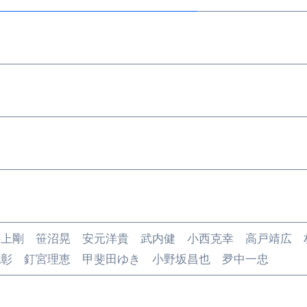
井上剛 笹沼晃 安元洋貴 武内健 小西克幸 高戸靖広 
紀彰 釘宮理恵 甲斐田ゆき 小野坂昌也 夛中一忠