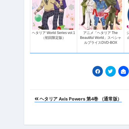
ヘタリア World Series vol.1
アニメ「ヘタリア The
（初回限定版）
Beautiful World」スペシャ
ルプライスDVD-BOX
投
ヘタリア Axis Powers 第4巻 （通常版）
稿
ナ