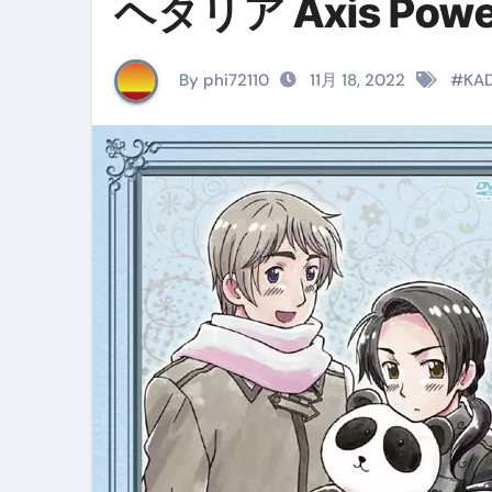
ヘタリア Axis Po
イタリア料理店【営業風景】週
笑む窓のある家 4K修復版 （ブ
By phi72110
11月 18, 2022
#
KA
ゼダー/死霊の復活祭 （ブルー
死ぬまでに行きたい！【３つ星
【Vlog：July 2025】マリナ
イタリアでの最後の仕事【帰国
Lake Como, Italy VLOG | Awesom
【Instagram Live】イタ
【賄いラーメン】人生初の二郎
【トマトパスタ】三ツ星シェフのパ
フェノミナ-4K吹替音声収録版 SPEC