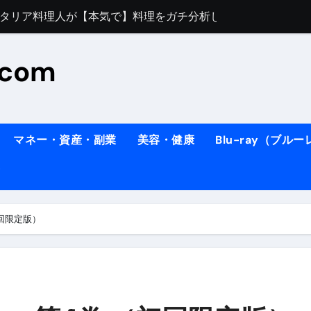
すぎてほんまに申し訳ない件
料理人の1日【号泣】２年間の想い(フィレンツェ)
.com
ズッキーニのパスタ
#shorts
住したい！」と思っている人が見たら、一瞬で現実に引き戻さ
タ】スーパーの豚肉が大変身#shorts
マネー・資産・副業
美容・健康
Blu-ray（ブル
連れイタリア旅行
南イタリアの楽園・ポジターノ＆アマル
イディスク）
りに3都市巡る、４泊６日イタリア女子旅vlog
（初回限定版）
 #Shorts
ィスク）