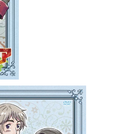
 （ブルーレイディスク）
航空券0円てマジ？&アジア飯食べ尽くし
horts
#shorts
 domenica! – Podcast #8
【ペスト・ジェノベーゼ】が衝撃のうまさ！
タリアンの名店 イルギオットーネの厨房風景｜料理王国 | 