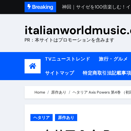
Skip
Breaking
初めてのイタリアで色気を出し
to
完全版｜100万人越え！イタリア
content
italianworldmusic
イタリア人シェフに教わった｜
PR：本サイトはプロモーションを含みます
​「イタリア旅行最高！いつか移
イタリアNo. 1肉料理【ポルケッ
TVニューストレンド
旅行・グルメ
【イタリア】グルメと絶景の子
サイトマップ
特定商取引法記載事項
ラビッド・ドッグズ （ブルーレ
【vlog】超弾丸！！！仕事終わ
Home
原作あり
ヘタリア Axis Powers 第4巻 
【カルボナーラの世界】イタリア料理
TRUE COLORS （ブルーレイデ
ヘタリア
原作あり
TRUE COLORS