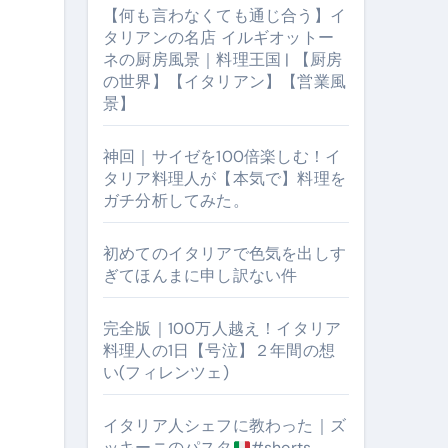
【何も言わなくても通じ合う】イ
タリアンの名店 イルギオットー
ネの厨房風景｜料理王国 | 【厨房
の世界】【イタリアン】【営業風
景】
神回｜サイゼを100倍楽しむ！イ
タリア料理人が【本気で】料理を
ガチ分析してみた。
【厨房の世界】【イタリアン】【営業風景】
初めてのイタリアで色気を出しす
ぎてほんまに申し訳ない件
完全版｜100万人越え！イタリア
料理人の1日【号泣】２年間の想
い(フィレンツェ)
イタリア人シェフに教わった｜ズ
ッキーニのパスタ
#shorts