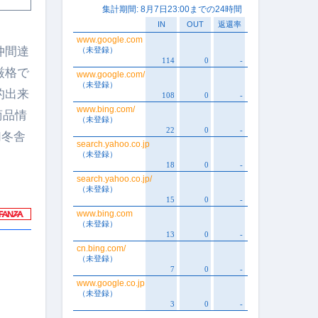
仲間達
厳格で
的出来
商品情
幻冬舎