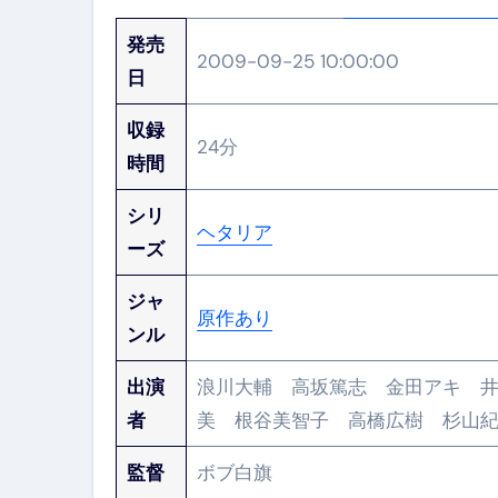
発売
2009-09-25 10:00:00
日
収録
24分
時間
シリ
ヘタリア
ーズ
ジャ
原作あり
ンル
出演
浪川大輔 高坂篤志 金田アキ 
者
美 根谷美智子 高橋広樹 杉山
監督
ボブ白旗