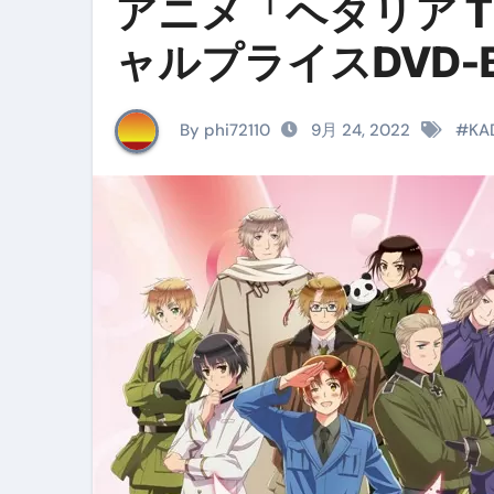
アニメ「ヘタリア The 
イタリア料理店【営業風景】週
ャルプライスDVD-
笑む窓のある家 4K修復版 （ブ
ゼダー/死霊の復活祭 （ブルー
By phi72110
9月 24, 2022
#
K
死ぬまでに行きたい！【３つ星
【Vlog：July 2025】マリナ
イタリアでの最後の仕事【帰国
Lake Como, Italy VLOG | Awesom
【Instagram Live】イタ
【賄いラーメン】人生初の二郎
【トマトパスタ】三ツ星シェフのパ
フェノミナ-4K吹替音声収録版 SPEC