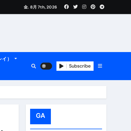
金. 8月 7th, 2026
れるデータです。
ーレイ）
フィ海岸へ！
トラブル回避のリアルな裏技アドバイスも
Subscribe
GA