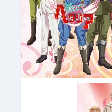
フェノミナ-4K吹替音声収録版-
2026年料理人ローマへ行く！
今年一番美味しい【卵かけご飯】#s
イタリア流
カリカリ羽つきポテト
イタリア旅行体験談＆オススメスポット｜a
本場イタリア観光客の来ない店
【何も言わなくても通じ合う】イ