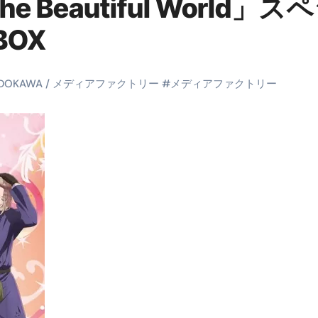
Beautiful World」ス
末ビリビリのランチ営業
BOX
ルーレイディスク）
レイディスク）
ADOKAWA / メディアファクトリー
#
メディアファクトリー
】ベストレストランを体験してみた結果…
と過ごしたイタリア
前最後の一週間】さよなら！イタリア！
e things to do in Lake Como!
リア行きの飛行機乗り遅れ事件について
系ラーメン！イタリア人シェフ達に作ってみた結果…
スタを完全再現 #shorts
IAL-（4K ULTRA HD）