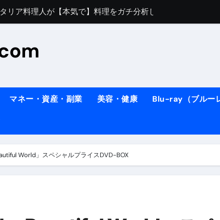
すぎてほんまに申し訳ない件
料理人の1日【号泣】２年間の想い(フィレンツェ)
.com
ズッキーニのパスタ
#shorts
住したい！」と思っている人が見たら、一瞬で現実に引き戻さ
タ】スーパーの豚肉が大変身#shorts
マネー・資産・副業
美容・健康
Blu-ray（ブル
連れイタリア旅行
南イタリアの楽園・ポジターノ＆アマル
イディスク）
りに3都市巡る、４泊６日イタリア女子旅vlog
utiful World」スペシャルプライスDVD-BOX
 #Shorts
ィスク）