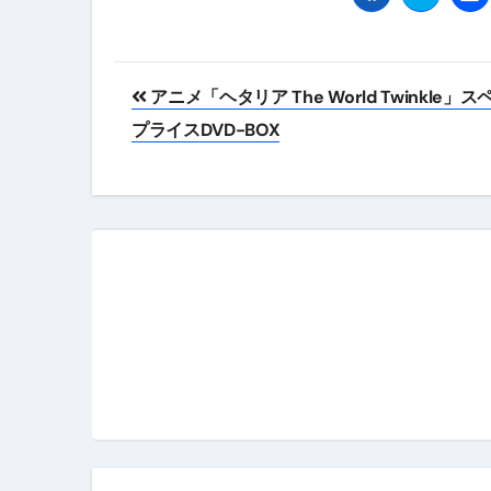
投
アニメ「ヘタリア The World Twinkle」
稿
プライスDVD-BOX
ナ
ビ
ゲ
ー
シ
ョ
ン