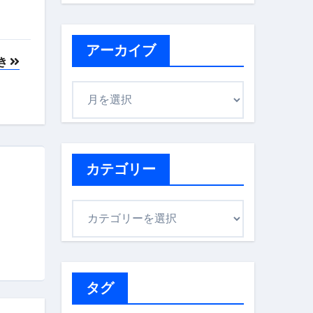
アーカイブ
き
ア
ー
カ
イ
ブ
カテゴリー
カ
テ
ゴ
リ
ー
タグ