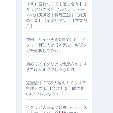
【何も言わなくても通じ合う】イ
タリアンの名店 イルギオットー
ネの厨房風景｜料理王国 | 【厨房
の世界】【イタリアン】【営業風
景】
神回｜サイゼを100倍楽しむ！イ
タリア料理人が【本気で】料理を
ガチ分析してみた。
【厨房の世界】【イタリアン】【営業風景】
初めてのイタリアで色気を出しす
ぎてほんまに申し訳ない件
完全版｜100万人越え！イタリア
料理人の1日【号泣】２年間の想
い(フィレンツェ)
イタリア人シェフに教わった｜ズ
ッキーニのパスタ
#shorts