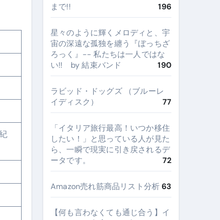
まで!!
196
星々のように輝くメロディと、宇
宙の深遠な孤独を纏う『ぼっちざ
ろっく』-- 私たちは一人ではな
い!! by 結束バンド
190
ラビッド・ドッグズ （ブルーレ
イディスク）
77
​「イタリア旅行最高！いつか移住
紀
したい！」と思っている人が見た
ら、一瞬で現実に引き戻されるデ
ータです。
72
Amazon売れ筋商品リスト分析
63
【何も言わなくても通じ合う】イ