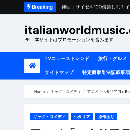
Skip
Breaking
初めてのイタリアで色気を出し
to
完全版｜100万人越え！イタリア
content
italianworldmusic
イタリア人シェフに教わった｜
PR：本サイトはプロモーションを含みます
​「イタリア旅行最高！いつか移
イタリアNo. 1肉料理【ポルケッ
TVニューストレンド
旅行・グルメ
【イタリア】グルメと絶景の子
サイトマップ
特定商取引法記載事項
ラビッド・ドッグズ （ブルーレ
【vlog】超弾丸！！！仕事終わ
Home
ギャグ・コメディ
アニメ「ヘタリア The Bea
【カルボナーラの世界】イタリア料理
TRUE COLORS （ブルーレイデ
ギャグ・コメディ
ヘタリア
原作あり
TRUE COLORS