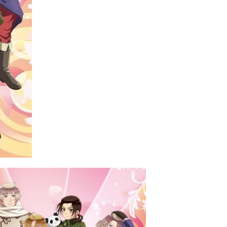
 （ブルーレイディスク）
航空券0円てマジ？&アジア飯食べ尽くし
horts
#shorts
 domenica! – Podcast #8
【ペスト・ジェノベーゼ】が衝撃のうまさ！
タリアンの名店 イルギオットーネの厨房風景｜料理王国 | 