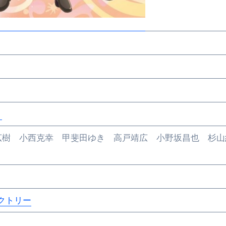
り
広樹 小西克幸 甲斐田ゆき 高戸靖広 小野坂昌也 杉山
ァクトリー