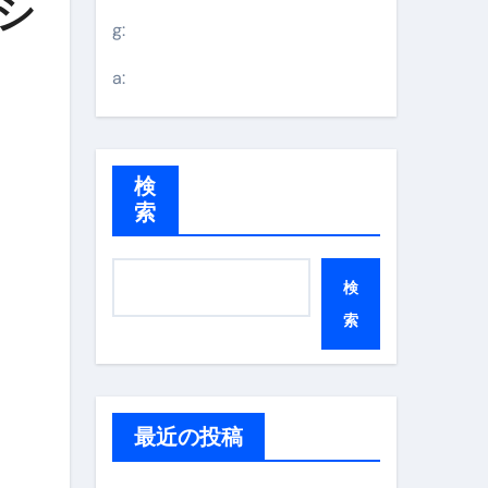
ペシ
g:
a:
検
索
検
索
最近の投稿