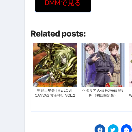
DMMで見る
Related posts:
聖闘士星矢 THE LOST
ヘタリア Axis Powers 第8
CANVAS 冥王神話 VOL.2
巻 （初回限定版）
W