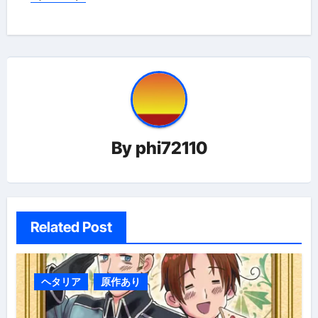
ビ
ゲ
ー
シ
ョ
By
phi72110
ン
Related Post
ヘタリア
原作あり