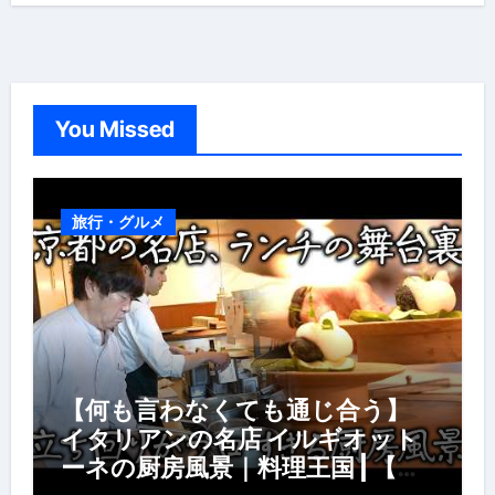
You Missed
旅行・グルメ
【何も言わなくても通じ合う】
イタリアンの名店 イルギオット
ーネの厨房風景｜料理王国 | 【厨