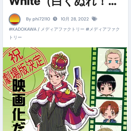
White（白くぬれ！）
ぷれみあむ版・祭
By phi72110
10月 28, 2022
#
KADOKAWA / メディアファクトリー
#
メディアファク
トリー