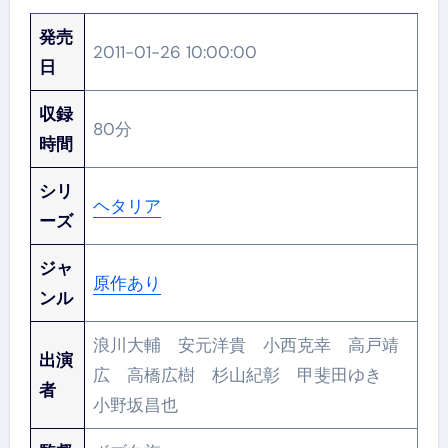
発売
2011-01-26 10:00:00
日
収録
80分
時間
シリ
ヘタリア
ーズ
ジャ
原作あり
ンル
浪川大輔 安元洋貴 小西克幸 高戸靖
出演
広 高橋広樹 杉山紀彰 甲斐田ゆき
者
小野坂昌也