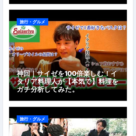
房の世界】【イタリアン】【営業
風景】
旅行・グルメ
神回｜サイゼを100倍楽しむ！イ
タリア料理人が【本気で】料理を
ガチ分析してみた。
旅行・グルメ