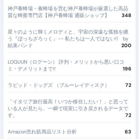
神戸養蜂場・養蜂場を営む神戸養蜂場が厳選した高品
質な蜂蜜専門店【神戸養蜂場 通販ショップ】
348
星々のように輝くメロディと、宇宙の深遠な孤独を纏
う『ぼっちざろっく』-- 私たちは一人ではない!! by
結束バンド
200
LOGUUN（ログーン） 評判・メリットから悪い口コ
ミ・デメリットまで!!
196
ラビッド・ドッグズ （ブルーレイディスク）
72
​「イタリア旅行最高！いつか移住したい！」と思って
いる人が見たら、一瞬で現実に引き戻されるデータで
す。
72
Amazon売れ筋商品リスト分析
63