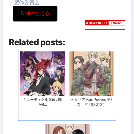
ア製作委員会
DMMで見る
Related posts:
キューティクル探偵因幡
ヘタリア Axis Powers 第7
Vol.1
巻 （初回限定版）