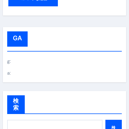
GA
g:
a:
検
索
検