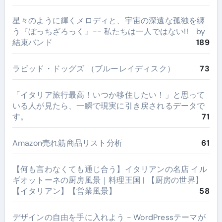
星々のように輝くメロディと、宇宙の深遠な孤独を纏
う『ぼっちざろっく』-- 私たちは一人ではない!! by
結束バンド
189
ラビッド・ドッグズ （ブルーレイディスク）
73
​「イタリア旅行最高！いつか移住したい！」と思って
いる人が見たら、一瞬で現実に引き戻されるデータで
す。
71
Amazon売れ筋商品リスト分析
61
【何も言わなくても通じ合う】イタリアンの名店 イル
ギオットーネの厨房風景｜料理王国 | 【厨房の世界】
【イタリアン】【営業風景】
58
デザインの自由を手に入れよう - WordPressテーマが