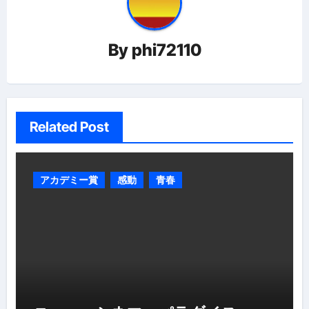
シ
ョ
By
phi72110
ン
Related Post
アカデミー賞
感動
青春