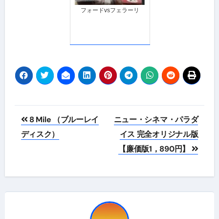
フォードvsフェラーリ
投
8 Mile （ブルーレイ
ニュー・シネマ・パラダ
稿
ディスク）
イス 完全オリジナル版
【廉価版1，890円】
ナ
ビ
ゲ
ー