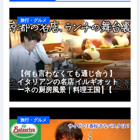
旅行・グルメ
【何も言わなくても通じ合う】
イタリアンの名店 イルギオット
ーネの厨房風景｜料理王国 | 【厨
房の世界】【イタリアン】【営業
風景】
旅行・グルメ