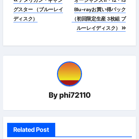
アメリカン・ギャン
オーシャンズ11・12・13
稿
グスター （ブルーレイ
Blu-rayお買い得パック
ディスク）
（初回限定生産 3枚組 ブ
ナ
ルーレイディスク）
ビ
ゲ
ー
シ
ョ
By
phi72110
ン
Related Post