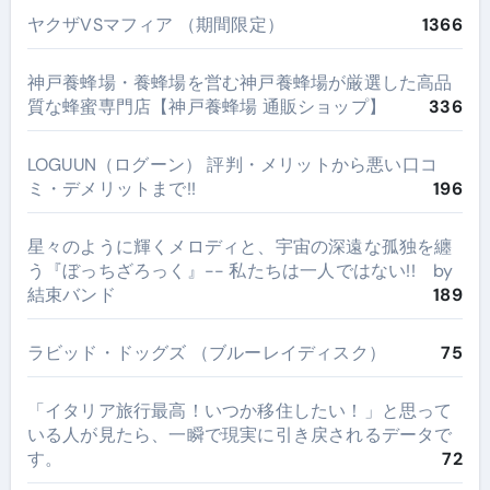
ヤクザVSマフィア （期間限定）
1366
神戸養蜂場・養蜂場を営む神戸養蜂場が厳選した高品
質な蜂蜜専門店【神戸養蜂場 通販ショップ】
336
LOGUUN（ログーン） 評判・メリットから悪い口コ
ミ・デメリットまで!!
196
星々のように輝くメロディと、宇宙の深遠な孤独を纏
う『ぼっちざろっく』-- 私たちは一人ではない!! by
結束バンド
189
ラビッド・ドッグズ （ブルーレイディスク）
75
​「イタリア旅行最高！いつか移住したい！」と思って
いる人が見たら、一瞬で現実に引き戻されるデータで
す。
72