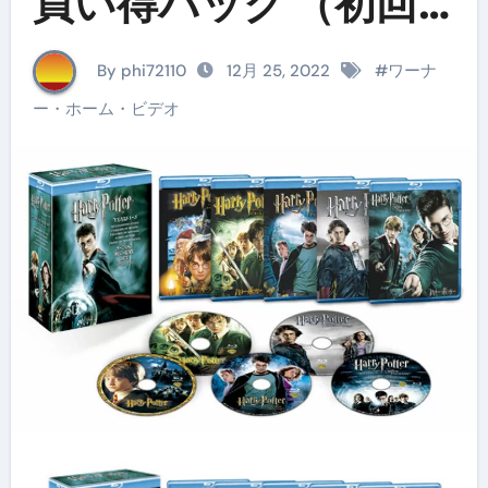
買い得パック （初回
限定生産 5枚組 ブルー
By phi72110
12月 25, 2022
#
ワーナ
レイディスク）
ー・ホーム・ビデオ