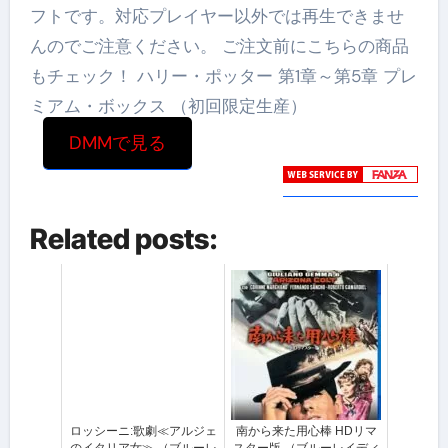
フトです。対応プレイヤー以外では再生できませ
んのでご注意ください。 ご注文前にこちらの商品
もチェック！ ハリー・ポッター 第1章～第5章 プレ
ミアム・ボックス （初回限定生産）
DMMで見る
Related posts:
ロッシーニ:歌劇≪アルジェ
南から来た用心棒 HDリマ
のイタリア女≫ （ブルーレ
スター版 （ブルーレイディ