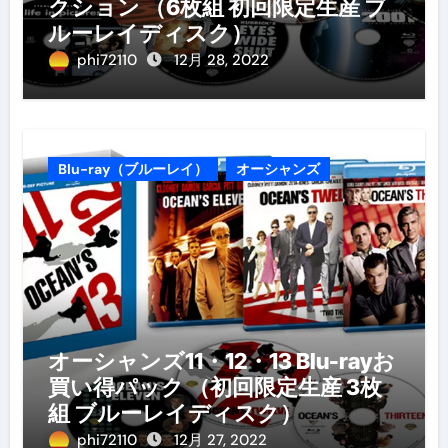
クション （6枚組 初回限定生産 ブ
ルーレイディスク）
phi72110
12月 28, 2022
Blu-ray（ブルーレイ）
オーシャンズ
オーシャンズ11・12・13 Blu-rayお
買い得パック （初回限定生産 3枚
組 ブルーレイディスク）
phi72110
12月 27, 2022