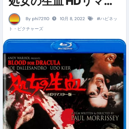
処女の生血 HDリマス
ター版 （ブルーレイ
By phi72110
10月 8, 2022
#
ハピネッ
ディスク）
ト・ピクチャーズ