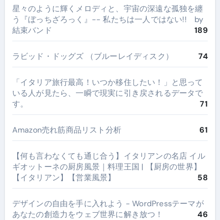
星々のように輝くメロディと、宇宙の深遠な孤独を纏
う『ぼっちざろっく』-- 私たちは一人ではない!! by
結束バンド
189
ラビッド・ドッグズ （ブルーレイディスク）
74
​「イタリア旅行最高！いつか移住したい！」と思って
いる人が見たら、一瞬で現実に引き戻されるデータで
す。
71
Amazon売れ筋商品リスト分析
61
【何も言わなくても通じ合う】イタリアンの名店 イル
ギオットーネの厨房風景｜料理王国 | 【厨房の世界】
【イタリアン】【営業風景】
58
デザインの自由を手に入れよう - WordPressテーマが
あなたの創造力をウェブ世界に解き放つ！
46