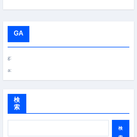
GA
g:
a:
検
索
検