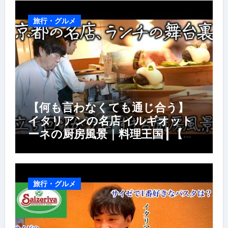
旅行・グルメ
【何も言わなくても通じ合う】
イタリアンの名店 イルギオット
ーネの厨房風景｜料理王国 | 【厨
房の世界】【イタリアン】【営業
風景】
旅行・グルメ