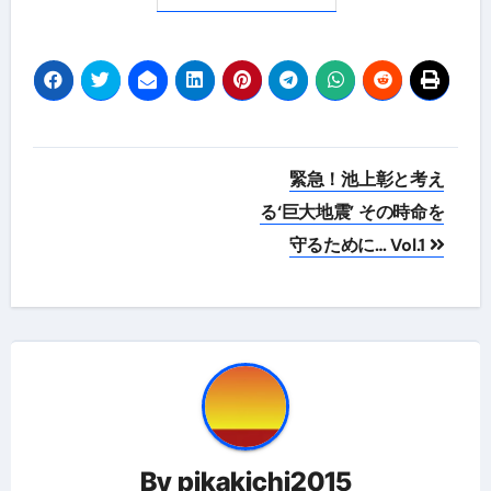
投
緊急！池上彰と考え
稿
る‘巨大地震’ その時命を
守るために… Vol.1
ナ
ビ
ゲ
ー
シ
ョ
By
pikakichi2015