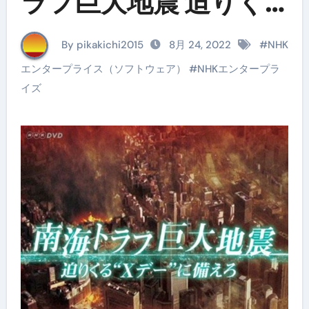
ラフ巨大地震 迫りく
る‘Xデー’に備えろ
By pikakichi2015
8月 24, 2022
#
NHK
エンタープライス（ソフトウェア）
#
NHKエンタープラ
イズ