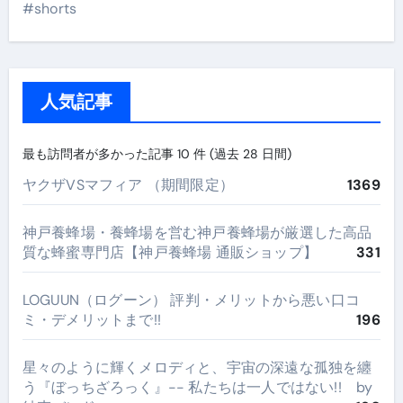
#shorts
人気記事
最も訪問者が多かった記事 10 件 (過去 28 日間)
ヤクザVSマフィア （期間限定）
1369
神戸養蜂場・養蜂場を営む神戸養蜂場が厳選した高品
質な蜂蜜専門店【神戸養蜂場 通販ショップ】
331
LOGUUN（ログーン） 評判・メリットから悪い口コ
ミ・デメリットまで!!
196
星々のように輝くメロディと、宇宙の深遠な孤独を纏
う『ぼっちざろっく』-- 私たちは一人ではない!! by