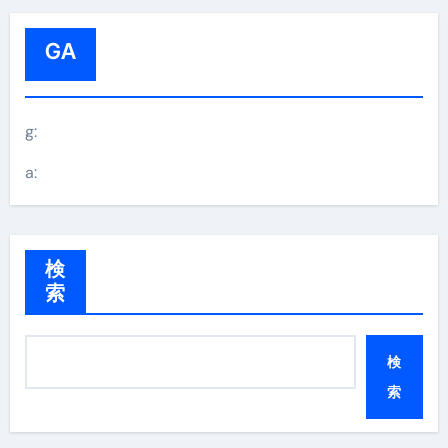
GA
g:
a:
検
索
検
索