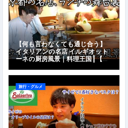
【何も言わなくても通じ合う】
イタリアンの名店 イルギオット
ーネの厨房風景｜料理王国 | 【厨
房の世界】【イタリアン】【営業
風景】
旅行・グルメ