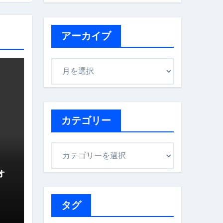
アーカイブ
ア
ー
カ
イ
ブ
カテゴリー
カ
テ
ォ
ゴ
リ
ー
タグ