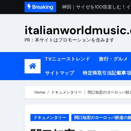
Skip
Breaking
初めてのイタリアで色気を出し
to
完全版｜100万人越え！イタリア
content
italianworldmusic
イタリア人シェフに教わった｜
PR：本サイトはプロモーションを含みます
​「イタリア旅行最高！いつか移
イタリアNo. 1肉料理【ポルケッ
TVニューストレンド
旅行・グルメ
【イタリア】グルメと絶景の子
サイトマップ
特定商取引法記載事項
ラビッド・ドッグズ （ブルーレ
【vlog】超弾丸！！！仕事終わ
Home
ドキュメンタリー
関口知宏のヨーロッパ鉄道
【カルボナーラの世界】イタリア料理
TRUE COLORS （ブルーレイデ
ドキュメンタリー
関口知宏のヨーロッパ鉄道の
TRUE COLORS