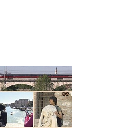
 （ブルーレイディスク）
航空券0円てマジ？&アジア飯食べ尽くし
horts
#shorts
 domenica! – Podcast #8
【ペスト・ジェノベーゼ】が衝撃のうまさ！
タリアンの名店 イルギオットーネの厨房風景｜料理王国 | 