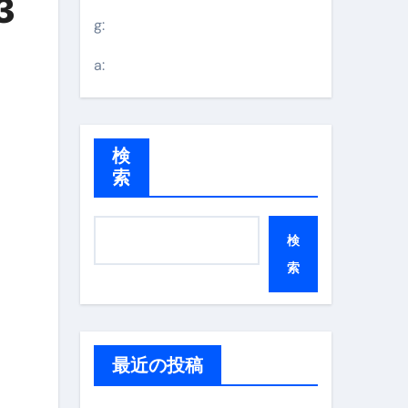
3
g:
a:
検
索
検
索
最近の投稿