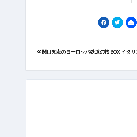
投
関口知宏のヨーロッパ鉄道の旅 BOX イタリ
稿
ナ
ビ
ゲ
ー
シ
ョ