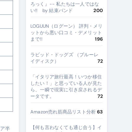
ろっく』-- 私たちは一人ではな
い!! by 結束バンド
200
LOGUUN（ログーン） 評判・メリ
ットから悪い口コミ・デメリット
まで!!
196
ラビッド・ドッグズ （ブルーレ
イディスク）
72
​「イタリア旅行最高！いつか移住
したい！」と思っている人が見た
ら、一瞬で現実に引き戻されるデ
ータです。
72
Amazon売れ筋商品リスト分析
63
【何も言わなくても通じ合う】イ
リア半