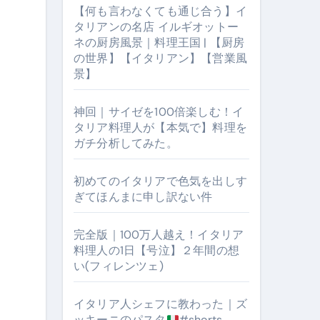
【何も言わなくても通じ合う】イ
タリアンの名店 イルギオットー
ネの厨房風景｜料理王国 | 【厨房
の世界】【イタリアン】【営業風
景】
神回｜サイゼを100倍楽しむ！イ
タリア料理人が【本気で】料理を
ガチ分析してみた。
【厨房の世界】【イタリアン】【営業風景】
初めてのイタリアで色気を出しす
ぎてほんまに申し訳ない件
完全版｜100万人越え！イタリア
料理人の1日【号泣】２年間の想
い(フィレンツェ)
イタリア人シェフに教わった｜ズ
ッキーニのパスタ
#shorts