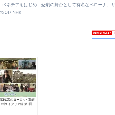
ェ、ベネチアをはじめ、悲劇の舞台として有名なベローナ、
17 NHK
関口知宏のヨーロッパ鉄道
の旅 イタリア編 第1回