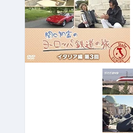
フェノミナ-4K吹替音声収録版-
2026年料理人ローマへ行く！
今年一番美味しい【卵かけご飯】#s
イタリア流
カリカリ羽つきポテト
イタリア旅行体験談＆オススメスポット｜a
本場イタリア観光客の来ない店
【何も言わなくても通じ合う】イ