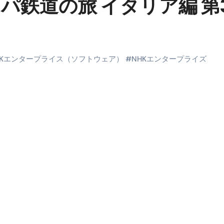
パ鉄道の旅 イタリア編 第
末ビリビリのランチ営業
ルーレイディスク）
レイディスク）
HKエンタープライス（ソフトウェア）
#
NHKエンタープライズ
】ベストレストランを体験してみた結果…
と過ごしたイタリア
前最後の一週間】さよなら！イタリア！
e things to do in Lake Como!
リア行きの飛行機乗り遅れ事件について
系ラーメン！イタリア人シェフ達に作ってみた結果…
スタを完全再現 #shorts
IAL-（4K ULTRA HD）