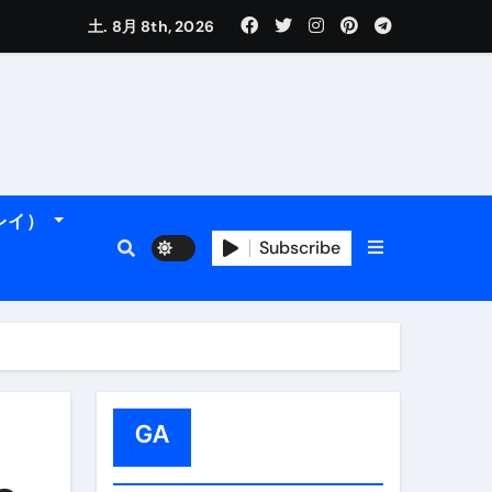
土. 8月 8th, 2026
れるデータです。
ーレイ）
フィ海岸へ！
トラブル回避のリアルな裏技アドバイスも
Subscribe
GA