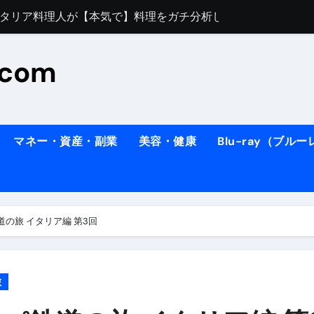
すぎてほんまに申し訳ない件
料理人の1日【号泣】２年間の想い(フィレンツェ)
.com
ズッキーニのパスタ
#shorts
住したい！」と思っている人が見たら、一瞬で現実に引き戻さ
タ】スーパーの豚肉が大変身#shorts
マネー・資産・副業
美容・健康
Blu-ray（ブル
連れイタリア旅行
南イタリアの楽園・ポジターノ＆アマル
イディスク）
りに3都市巡る、４泊６日イタリア女子旅vlog
の旅 イタリア編 第3回
 #Shorts
ィスク）
旅