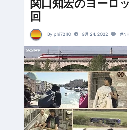
関口知宏のヨーロッ
イタリア料理店【営業風景】週
回
笑む窓のある家 4K修復版 （ブ
ゼダー/死霊の復活祭 （ブルー
By phi72110
9月 24, 2022
#
N
死ぬまでに行きたい！【３つ星
【Vlog：July 2025】マリナ
イタリアでの最後の仕事【帰国
Lake Como, Italy VLOG | Awesom
【Instagram Live】イタ
【賄いラーメン】人生初の二郎
【トマトパスタ】三ツ星シェフのパ
フェノミナ-4K吹替音声収録版 SPEC