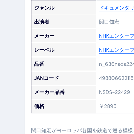
ジャンル
ドキュメンタ
出演者
関口知宏
メーカー
NHKエンター
レーベル
NHKエンター
品番
n_636nsds22
JANコード
498806622115
メーカー品番
NSDS-22429
価格
￥2895
関口知宏がヨーロッパ各国を鉄道で巡る模様