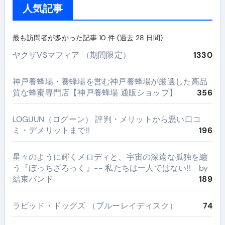
人気記事
最も訪問者が多かった記事 10 件 (過去 28 日間)
ヤクザVSマフィア （期間限定）
1330
神戸養蜂場・養蜂場を営む神戸養蜂場が厳選した高品
質な蜂蜜専門店【神戸養蜂場 通販ショップ】
356
LOGUUN（ログーン） 評判・メリットから悪い口コ
ミ・デメリットまで!!
196
星々のように輝くメロディと、宇宙の深遠な孤独を纏
う『ぼっちざろっく』-- 私たちは一人ではない!! by
結束バンド
189
ラビッド・ドッグズ （ブルーレイディスク）
74