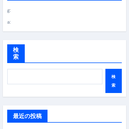
g:
a:
検
索
検
索
最近の投稿