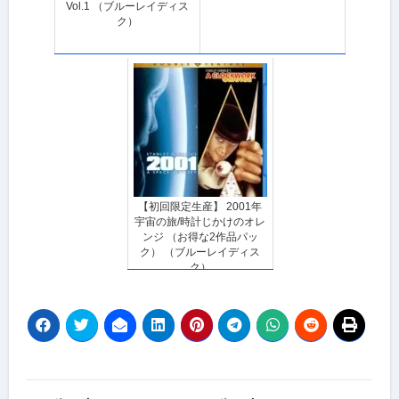
Vol.1 （ブルーレイディス
ク）
【初回限定生産】 2001年
宇宙の旅/時計じかけのオレ
ンジ （お得な2作品パッ
ク） （ブルーレイディス
ク）
投