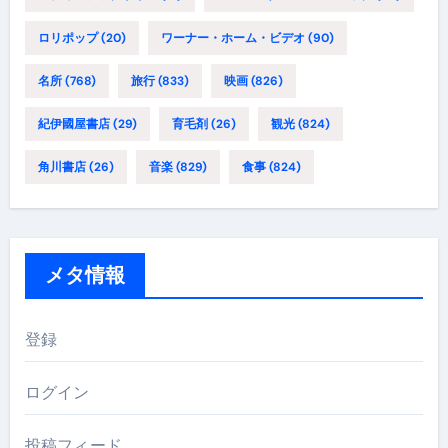
ロリポップ
(20)
ワーナー・ホーム・ビデオ
(90)
名所
(768)
旅行
(833)
映画
(826)
紀伊國屋書店
(29)
育毛剤
(26)
観光
(824)
角川書店
(26)
音楽
(829)
食事
(824)
メタ情報
登録
ログイン
投稿フィード