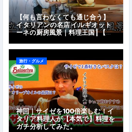
【何も言わなくても通じ合う】
イタリアンの名店 イルギオット
ーネの厨房風景｜料理王国 | 【厨
房の世界】【イタリアン】【営業
風景】
旅行・グルメ
神回｜サイゼを100倍楽しむ！イ
タリア料理人が【本気で】料理を
ガチ分析してみた。