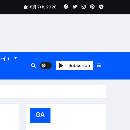
金. 8月 7th, 2026
れるデータです。
ーレイ）
Subscribe
フィ海岸へ！
トラブル回避のリアルな裏技アドバイスも
GA