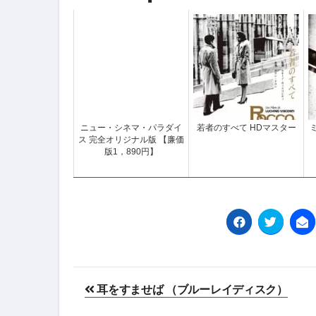
ニュー・シネマ・パラダイ
若者のすべて HDマスター
ス 完全オリジナル版 【廉価
版1，890円】
投
耳をすませば （ブルーレイディスク）
稿