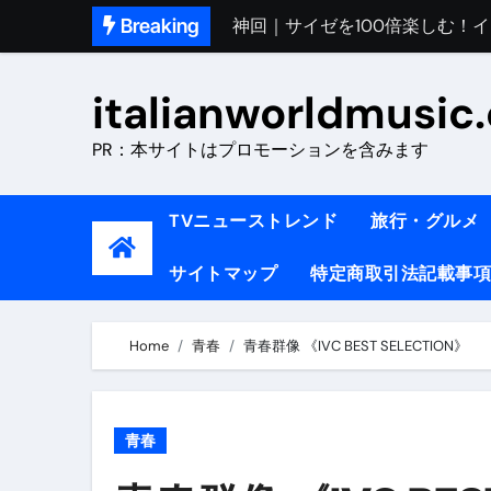
Skip
Breaking
初めてのイタリアで色気を出し
to
content
完全版｜100万人越え！イタリア
italianworldmusic
イタリア人シェフに教わった｜
PR：本サイトはプロモーションを含みます
​「イタリア旅行最高！いつか移
イタリアNo. 1肉料理【ポルケッ
TVニューストレンド
旅行・グルメ
【イタリア】グルメと絶景の子
サイトマップ
特定商取引法記載事項
ラビッド・ドッグズ （ブルーレ
【vlog】超弾丸！！！仕事終わ
Home
青春
青春群像 《IVC BEST SELECTION》
【カルボナーラの世界】イタリア料理
TRUE COLORS （ブルーレイデ
青春
TRUE COLORS