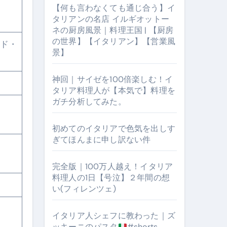
【何も言わなくても通じ合う】イ
タリアンの名店 イルギオットー
ネの厨房風景｜料理王国 | 【厨房
の世界】【イタリアン】【営業風
ド・
景】
神回｜サイゼを100倍楽しむ！イ
タリア料理人が【本気で】料理を
ガチ分析してみた。
初めてのイタリアで色気を出しす
【厨房の世界】【イタリアン】【営業風景】
ぎてほんまに申し訳ない件
完全版｜100万人越え！イタリア
料理人の1日【号泣】２年間の想
い(フィレンツェ)
イタリア人シェフに教わった｜ズ
ッキーニのパスタ
#shorts