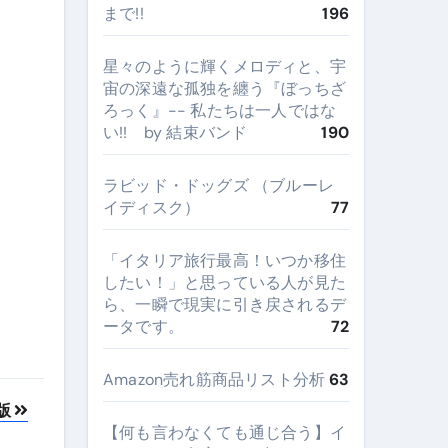
まで!!
196
星々のように輝くメロディと、宇
宙の深遠な孤独を纏う『ぼっちざ
ろっく』-- 私たちは一人ではな
い!! by 結束バンド
190
ラビッド・ドッグズ （ブルーレ
イディスク）
77
​「イタリア旅行最高！いつか移住
したい！」と思っている人が見た
ら、一瞬で現実に引き戻されるデ
ータです。
72
Amazon売れ筋商品リスト分析
63
版
【何も言わなくても通じ合う】イ