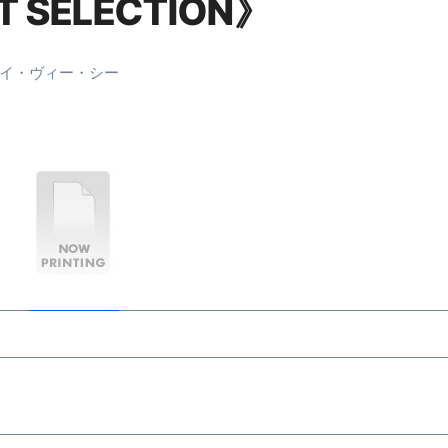
T SELECTION》
末ビリビリのランチ営業
ルーレイディスク）
イ・ヴィー・シー
レイディスク）
】ベストレストランを体験してみた結果…
と過ごしたイタリア
前最後の一週間】さよなら！イタリア！
e things to do in Lake Como!
リア行きの飛行機乗り遅れ事件について
系ラーメン！イタリア人シェフ達に作ってみた結果…
スタを完全再現 #shorts
IAL-（4K ULTRA HD）