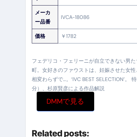
メーカ
IVCA-18086
ー品番
価格
￥1782
フェデリコ・フェリーニが自立できない男た
町。女好きのファウストは、妊娠させた女性
相変わらずで…。‘IVC BEST SELECTI
分）、杉原賢彦による作品解説
DMMで見る
Related posts: