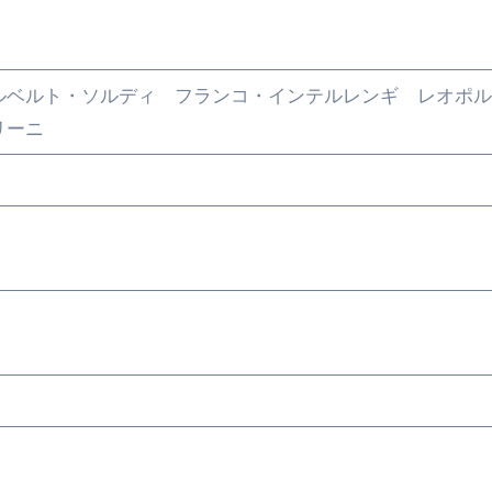
 （ブルーレイディスク）
航空券0円てマジ？&アジア飯食べ尽くし
ルベルト・ソルディ フランコ・インテルレンギ レオポル
horts
ェリーニ
#shorts
 domenica! – Podcast #8
【ペスト・ジェノベーゼ】が衝撃のうまさ！
タリアンの名店 イルギオットーネの厨房風景｜料理王国 | 