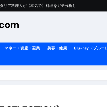
すぎてほんまに申し訳ない件
料理人の1日【号泣】２年間の想い(フィレンツェ)
.com
ズッキーニのパスタ
#shorts
住したい！」と思っている人が見たら、一瞬で現実に引き戻さ
タ】スーパーの豚肉が大変身#shorts
マネー・資産・副業
美容・健康
Blu-ray（ブル
連れイタリア旅行
南イタリアの楽園・ポジターノ＆アマル
イディスク）
りに3都市巡る、４泊６日イタリア女子旅vlog
 #Shorts
ィスク）