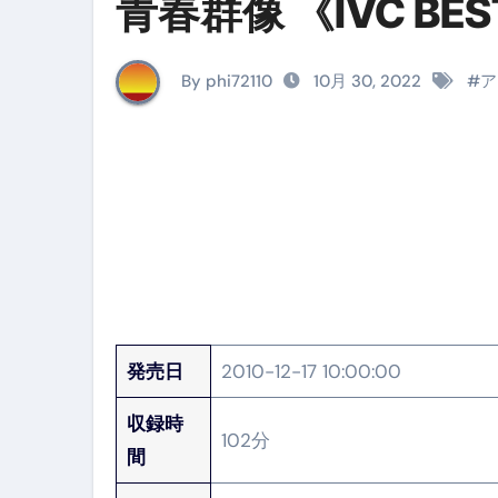
青春群像 《IVC BES
イタリア料理店【営業風景】週
笑む窓のある家 4K修復版 （ブ
By phi72110
10月 30, 2022
#
ア
ゼダー/死霊の復活祭 （ブルー
死ぬまでに行きたい！【３つ星
【Vlog：July 2025】マリナ
イタリアでの最後の仕事【帰国
Lake Como, Italy VLOG | Awesom
【Instagram Live】イタ
発売日
2010-12-17 10:00:00
【賄いラーメン】人生初の二郎
収録時
【トマトパスタ】三ツ星シェフのパ
102分
間
フェノミナ-4K吹替音声収録版 SPEC