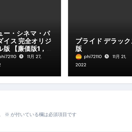
ュー・シネマ・パ
ダイス 完全オリジ
プライド デラック
ル版 【廉価版1，
版
90円】
phi72110
11月 27,
phi72110
11月 21,
2
2022
。
※
が付いている欄は必須項目です