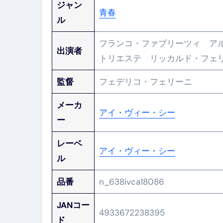
ジャン
フェノミナ-4K吹替音声収録版-
青春
ル
2026年料理人ローマへ行く！
フランコ・ファブリーツィ ア
今年一番美味しい【卵かけご飯】#s
出演者
トリエステ リッカルド・フ
イタリア流
カリカリ羽つきポテト
監督
フェデリコ・フェリーニ
イタリア旅行体験談＆オススメスポット｜a
メーカ
本場イタリア観光客の来ない店
アイ・ヴィー・シー
ー
【何も言わなくても通じ合う】イ
レーベ
アイ・ヴィー・シー
ル
品番
n_638ivca18086
JANコー
4933672238395
ド