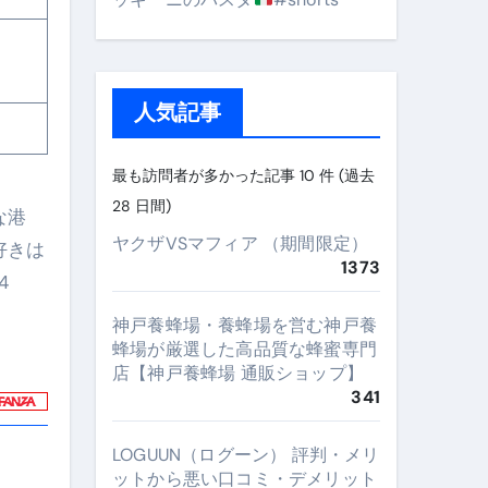
人気記事
最も訪問者が多かった記事 10 件 (過去
28 日間)
な港
ヤクザVSマフィア （期間限定）
好きは
1373
4
神戸養蜂場・養蜂場を営む神戸養
蜂場が厳選した高品質な蜂蜜専門
店【神戸養蜂場 通販ショップ】
341
LOGUUN（ログーン） 評判・メリ
ットから悪い口コミ・デメリット