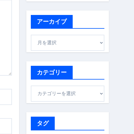
アーカイブ
ア
ー
カ
イ
ブ
カテゴリー
カ
テ
ゴ
リ
ー
タグ