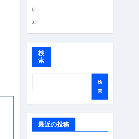
g:
a:
検
索
検
索
最近の投稿