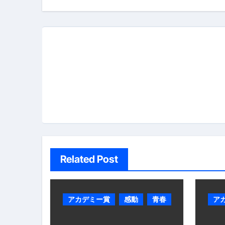
ナ
ビ
ゲ
ー
シ
ョ
ン
Related Post
アカデミー賞
感動
青春
ア