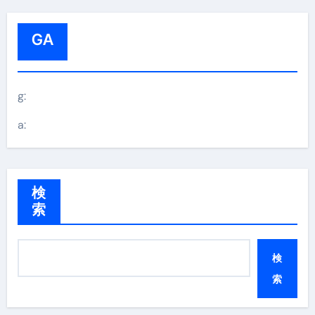
GA
g:
a:
検
索
検
索