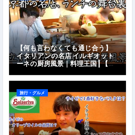
【何も言わなくても通じ合う】
イタリアンの名店 イルギオット
ーネの厨房風景｜料理王国 | 【厨
房の世界】【イタリアン】【営業
風景】
旅行・グルメ