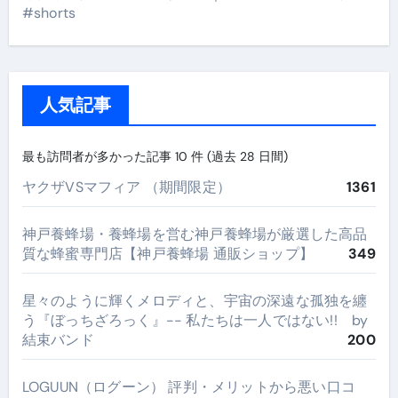
#shorts
人気記事
最も訪問者が多かった記事 10 件 (過去 28 日間)
ヤクザVSマフィア （期間限定）
1361
神戸養蜂場・養蜂場を営む神戸養蜂場が厳選した高品
質な蜂蜜専門店【神戸養蜂場 通販ショップ】
349
星々のように輝くメロディと、宇宙の深遠な孤独を纏
う『ぼっちざろっく』-- 私たちは一人ではない!! by
結束バンド
200
LOGUUN（ログーン） 評判・メリットから悪い口コ