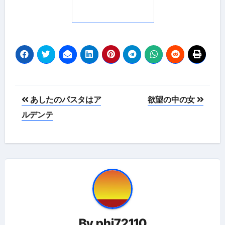
投
あしたのパスタはア
欲望の中の女
稿
ルデンテ
ナ
ビ
ゲ
ー
シ
By
phi72110