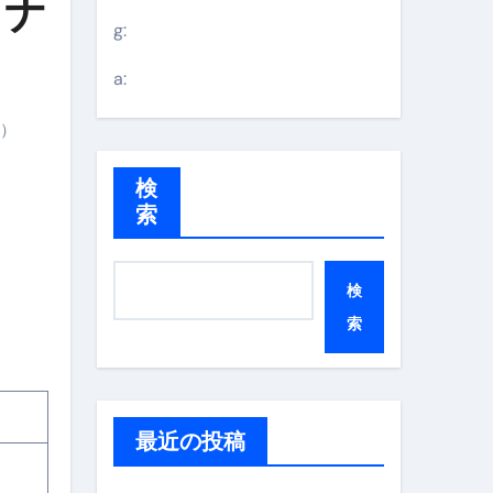
・ナ
g:
a:
）
検
索
検
索
最近の投稿