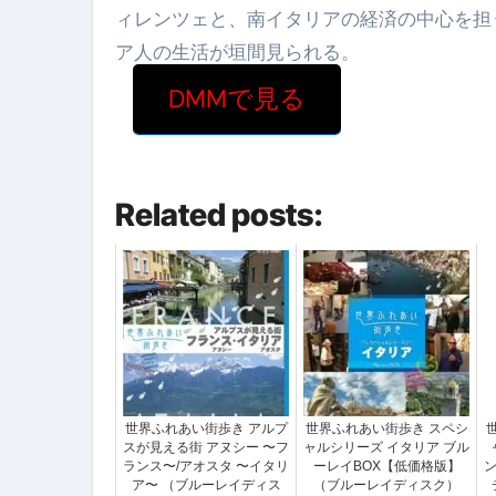
ィレンツェと、南イタリアの経済の中心を担
ア人の生活が垣間見られる。
DMMで見る
Related posts:
世界ふれあい街歩き アルプ
世界ふれあい街歩き スペシ
スが見える街 アヌシー 〜フ
ャルシリーズ イタリア ブル
ランス〜/アオスタ 〜イタリ
ーレイBOX【低価格版】
ン
ア〜 （ブルーレイディス
（ブルーレイディスク）