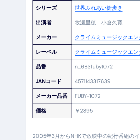
フェノミナ-4K吹替音声収録版-
シリーズ
世界ふれあい街歩き
2026年料理人ローマへ行く！
出演者
牧瀬里穂 小倉久寛
今年一番美味しい【卵かけご飯】#s
メーカー
クライムミュージックエン
イタリア流
カリカリ羽つきポテト
レーベル
クライムミュージックエン
イタリア旅行体験談＆オススメスポット｜a
品番
n_683fuby1072
本場イタリア観光客の来ない店
JANコード
4571143317639
【何も言わなくても通じ合う】イ
メーカー品番
FUBY-1072
価格
￥2895
2005年3月からNHKで放映中の紀行番組