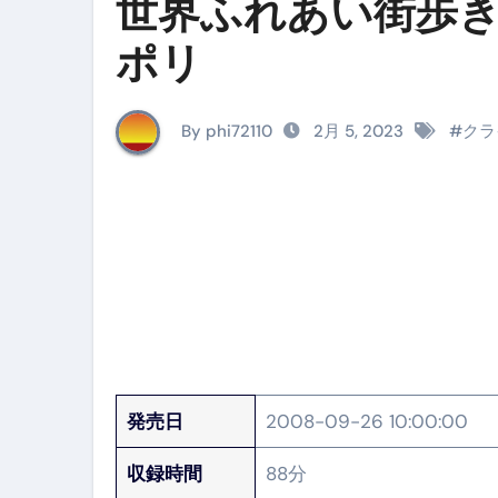
世界ふれあい街歩き
イタリア料理店【営業風景】週
ポリ
笑む窓のある家 4K修復版 （ブ
ゼダー/死霊の復活祭 （ブルー
By phi72110
2月 5, 2023
#
クラ
死ぬまでに行きたい！【３つ星
【Vlog：July 2025】マリナ
イタリアでの最後の仕事【帰国
Lake Como, Italy VLOG | Awesom
【Instagram Live】イタ
【賄いラーメン】人生初の二郎
発売日
2008-09-26 10:00:00
【トマトパスタ】三ツ星シェフのパ
収録時間
88分
フェノミナ-4K吹替音声収録版 SPEC