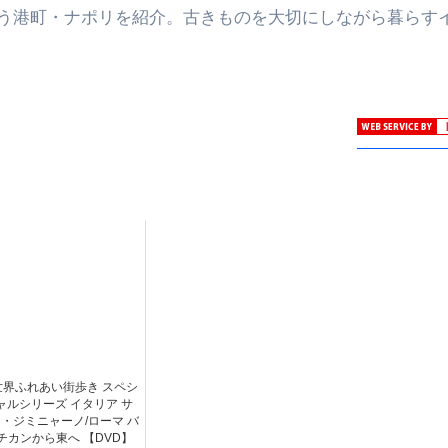
う港町・ナポリを紹介。古きものを大切にしながら暮らす
世界ふれあい街歩き スペシ
ャルシリーズ イタリア サ
・ジミニャーノ/ローマ バ
チカンから東へ 【DVD】