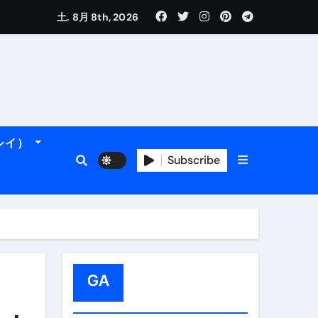
土. 8月 8th, 2026
れるデータです。
ーレイ）
Subscribe
フィ海岸へ！
トラブル回避のリアルな裏技アドバイスも
GA