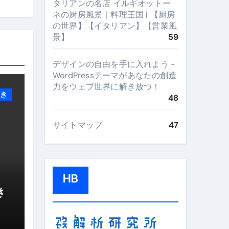
タリアンの名店 イルギオットー
ネの厨房風景｜料理王国 | 【厨房
の世界】【イタリアン】【営業風
景】
59
デザインの自由を手に入れよう -
WordPressテーマがあなたの創造
力をウェブ世界に解き放つ！
き
48
サイトマップ
47
HB
き