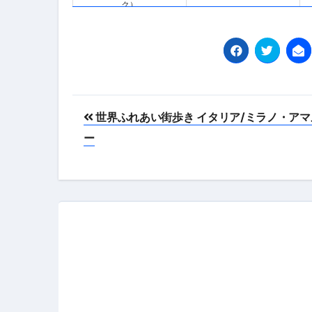
ク）
投
世界ふれあい街歩き イタリア/ミラノ・アマ
稿
ー
ナ
ビ
ゲ
ー
シ
ョ