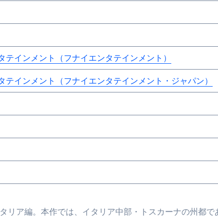
 （ブルーレイディスク）
航空券0円てマジ？&アジア飯食べ尽くし
horts
タテインメント（フナイエンタテインメント）
#shorts
タテインメント（フナイエンタテインメント・ジャパン）
 domenica! – Podcast #8
【ペスト・ジェノベーゼ】が衝撃のうまさ！
タリアンの名店 イルギオットーネの厨房風景｜料理王国 | 
のイタリア編。本作では、イタリア中部・トスカーナの州都で