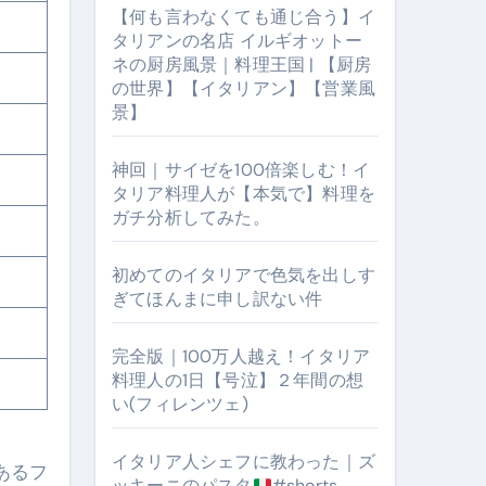
【何も言わなくても通じ合う】イ
タリアンの名店 イルギオットー
ネの厨房風景｜料理王国 | 【厨房
の世界】【イタリアン】【営業風
景】
神回｜サイゼを100倍楽しむ！イ
タリア料理人が【本気で】料理を
ガチ分析してみた。
初めてのイタリアで色気を出しす
【厨房の世界】【イタリアン】【営業風景】
ぎてほんまに申し訳ない件
完全版｜100万人越え！イタリア
料理人の1日【号泣】２年間の想
い(フィレンツェ)
イタリア人シェフに教わった｜ズ
あるフ
ッキーニのパスタ
#shorts