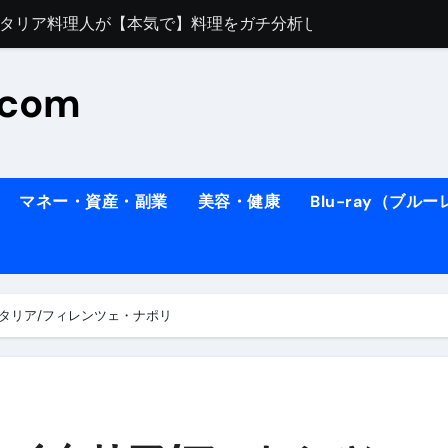
すぎてほんまに申し訳ない件
料理人の1日【号泣】２年間の想い(フィレンツェ)
.com
ズッキーニのパスタ
#shorts
住したい！」と思っている人が見たら、一瞬で現実に引き戻さ
タ】スーパーの豚肉が大変身#shorts
マネー・資産・副業
美容・健康
Blu-ray（ブル
連れイタリア旅行
南イタリアの楽園・ポジターノ＆アマル
イディスク）
りに3都市巡る、４泊６日イタリア女子旅vlog
イタリア/フィレンツェ・ナポリ
 #Shorts
ィスク）