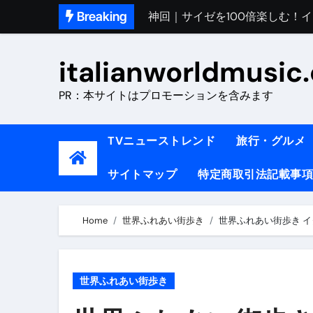
Skip
Breaking
初めてのイタリアで色気を出し
to
content
完全版｜100万人越え！イタリア
italianworldmusic
イタリア人シェフに教わった｜
PR：本サイトはプロモーションを含みます
​「イタリア旅行最高！いつか移
イタリアNo. 1肉料理【ポルケッ
TVニューストレンド
旅行・グルメ
【イタリア】グルメと絶景の子
サイトマップ
特定商取引法記載事項
ラビッド・ドッグズ （ブルーレ
【vlog】超弾丸！！！仕事終わ
Home
世界ふれあい街歩き
世界ふれあい街歩き 
【カルボナーラの世界】イタリア料理
TRUE COLORS （ブルーレイデ
世界ふれあい街歩き
TRUE COLORS