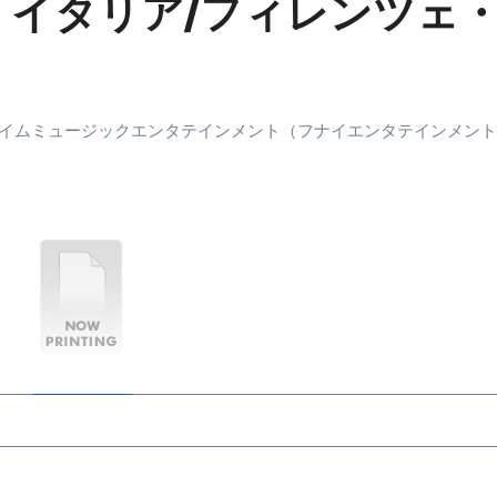
 イタリア/フィレンツェ
末ビリビリのランチ営業
ルーレイディスク）
レイディスク）
イムミュージックエンタテインメント（フナイエンタテインメント
】ベストレストランを体験してみた結果…
と過ごしたイタリア
前最後の一週間】さよなら！イタリア！
e things to do in Lake Como!
リア行きの飛行機乗り遅れ事件について
系ラーメン！イタリア人シェフ達に作ってみた結果…
スタを完全再現 #shorts
IAL-（4K ULTRA HD）